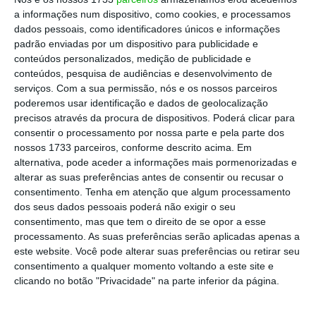
Protagonizada pela
Claudia
atriz brasileira
Raia
,
a informações num dispositivo, como cookies, e processamos
dados pessoais, como identificadores únicos e informações
estreia no Teatro
esta
produção humorística
padrão enviadas por um dispositivo para publicidade e
Tivoli BBVA, em Lisboa, a dia 29 de janeiro,
conteúdos personalizados, medição de publicidade e
rumando depois à Figueira da Foz, Porto, Aveiro,
conteúdos, pesquisa de audiências e desenvolvimento de
serviços.
Com a sua permissão, nós e os nossos parceiros
Leiria e Faro.
poderemos usar identificação e dados de geolocalização
precisos através da procura de dispositivos. Poderá clicar para
consentir o processamento por nossa parte e pela parte dos
Wells quer ser “a marca das mulheres”
nossos 1733 parceiros, conforme descrito acima. Em
alternativa, pode aceder a informações mais pormenorizadas e
alterar as suas preferências antes de consentir ou recusar o
consentimento.
Tenha em atenção que algum processamento
dos seus dados pessoais poderá não exigir o seu
“Apresentar esta peça da Claudia Raia e levá-la a
consentimento, mas que tem o direito de se opor a esse
vários pontos do país
é mais um contributo da
processamento. As suas preferências serão aplicadas apenas a
este website. Você pode alterar suas preferências ou retirar seu
Wells para sensibilizar as mulheres sobre a falta
consentimento a qualquer momento voltando a este site e
de informação existente à volta da menopausa,
clicando no botão "Privacidade" na parte inferior da página.
de uma forma acessível e leve
. Em 2024,