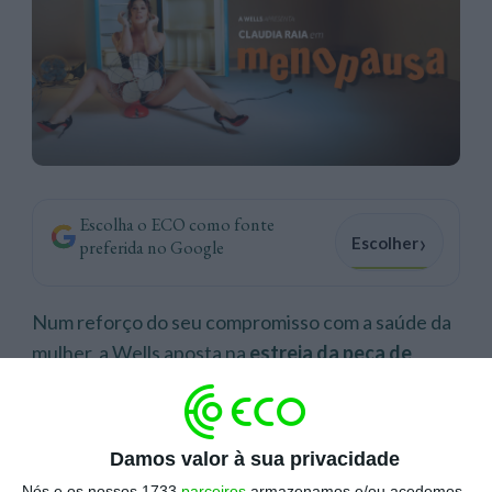
Escolha o ECO como fonte
›
Escolher
preferida no Google
Num reforço do seu compromisso com a saúde da
mulher, a Wells aposta na
estreia da peça de
teatro “Menopausa”
, que aborda “de forma leve
e divertida” a menopausa e os desafios associados
a esta fase da vida da mulher.
Damos valor à sua privacidade
Nós e os nossos 1733
parceiros
armazenamos e/ou acedemos