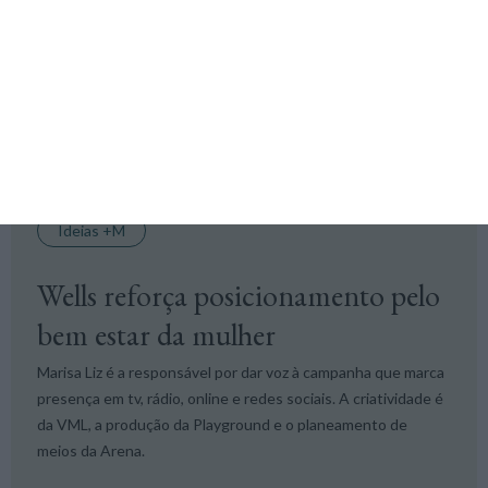
Spotify e Apple Podcasts, revela a marca. O segundo
episódio sai esta quinta.
+ M,
27 Março 2024
Ideias +M
Wells reforça posicionamento pelo
bem estar da mulher
Marisa Liz é a responsável por dar voz à campanha que marca
presença em tv, rádio, online e redes sociais. A criatividade é
da VML, a produção da Playground e o planeamento de
meios da Arena.