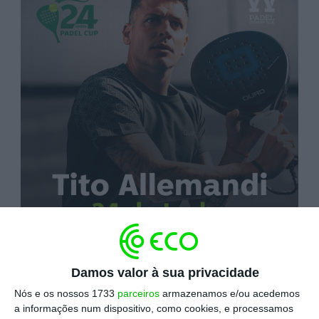
Jogos de padel, música,
street food
e
lifestyle
à
Damos valor à sua privacidade
mistura, num evento gratuito e aberto à
Nós e os nossos 1733
parceiros
armazenamos e/ou acedemos
a informações num dispositivo, como cookies, e processamos
população. É esta a proposta da Super Bock