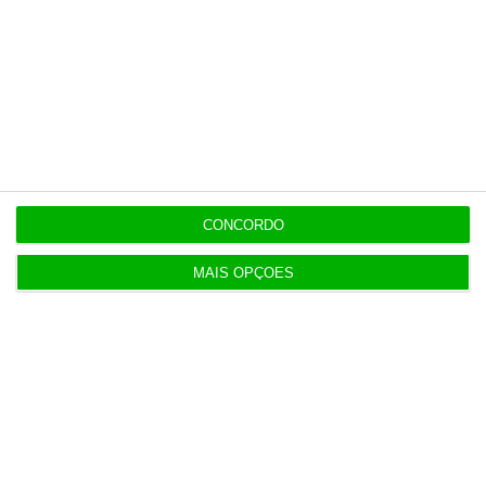
Trump recorre ao Supremo após
08/26
tribunal parar salão de baile
19:53
Bolt, Lime e Byrd criticam
08/26
referendo às trotinetes em Lisboa
19:42
CONCORDO
MAIS OPÇÕES
Populares
Corporate