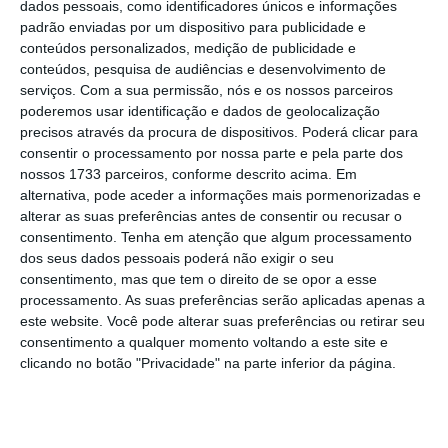
dados pessoais, como identificadores únicos e informações
Group, que vai organizar este sábado, no W Padel
padrão enviadas por um dispositivo para publicidade e
Country Club, em Monsanto, Lisboa, o Carlsberg
conteúdos personalizados, medição de publicidade e
conteúdos, pesquisa de audiências e desenvolvimento de
24 Horas Padel Cup.
serviços.
Com a sua permissão, nós e os nossos parceiros
poderemos usar identificação e dados de geolocalização
precisos através da procura de dispositivos. Poderá clicar para
Escolha o ECO como fonte
›
consentir o processamento por nossa parte e pela parte dos
Escolher
preferida no Google
nossos 1733 parceiros, conforme descrito acima. Em
alternativa, pode aceder a informações mais pormenorizadas e
alterar as suas preferências antes de consentir ou recusar o
“
Entre jogos, desafios e vários prémios
consentimento.
Tenha em atenção que algum processamento
envolvidos, a iniciativa promovida pela
dos seus dados pessoais poderá não exigir o seu
consentimento, mas que tem o direito de se opor a esse
Carlsberg pretende proporcionar momentos
processamento. As suas preferências serão aplicadas apenas a
únicos para todos os amantes de Padel ou para
este website. Você pode alterar suas preferências ou retirar seu
quem quer passar um dia diferente, cheio de
consentimento a qualquer momento voltando a este site e
clicando no botão "Privacidade" na parte inferior da página.
surpresas”
, diz a marca.
Born redesenha marca Quad Padel