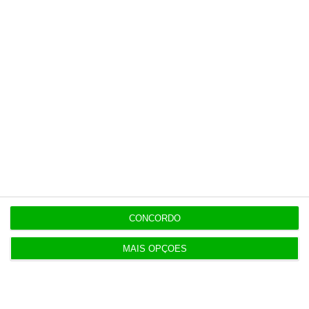
NATO abre candidaturas para
08/26
piloto para indústria de defesa
11:25
Abono pré-natal já pode ser
08/26
atribuído de forma automática
11:19
Eclipse ‘apaga’ 45% da produção
08/26
solar no fim da tarde
11:11
CONCORDO
MAIS OPÇÕES
Populares