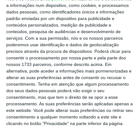
streaming
presente nas principais marcas de
a informações num dispositivo, como cookies, e processamos
dados pessoais, como identificadores únicos e informações
Smart TV. Esta parceria, diz o grupo liderado por
padrão enviadas por um dispositivo para publicidade e
Francisco Pedro Balsemão, constitui “uma
conteúdos personalizados, medição de publicidade e
importante extensão da oferta de CTV da
conteúdos, pesquisa de audiências e desenvolvimento de
serviços.
Com a sua permissão, nós e os nossos parceiros
Impresa”, juntando-se às plataformas Opto e
poderemos usar identificação e dados de geolocalização
Playce, que “já disponibilizam conteúdos da SIC On
precisos através da procura de dispositivos. Poderá clicar para
Demand nos televisores de mais de 3 milhões de
consentir o processamento por nossa parte e pela parte dos
nossos 1733 parceiros, conforme descrito acima. Em
lares portugueses”.
alternativa, pode aceder a informações mais pormenorizadas e
alterar as suas preferências antes de consentir ou recusar o
“Este grupo é o parceiro ideal para ligar os
consentimento.
Tenha em atenção que algum processamento
dos seus dados pessoais poderá não exigir o seu
anunciantes a audiências altamente empenhadas,
consentimento, mas que tem o direito de se opor a esse
que são espectadores fiéis do nosso crescente
processamento. As suas preferências serão aplicadas apenas a
inventário de media. Juntos, iremos proporcionar
este website. Você pode alterar suas preferências ou retirar seu
consentimento a qualquer momento voltando a este site e
aos anunciantes um acesso sem falhas às
clicando no botão "Privacidade" na parte inferior da página.
melhores oportunidades de publicidade da CTV”,
diz, por seu turno, Bérangère Degni-Rezé, s
enior