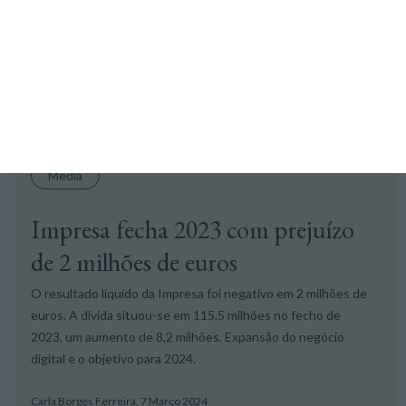
ranking. Ambas melhoraram as suas classificações em relação
ao ano passado.
+ M,
26 Março 2024
Media
Impresa fecha 2023 com prejuízo
de 2 milhões de euros
O resultado líquido da Impresa foi negativo em 2 milhões de
euros. A dívida situou-se em 115,5 milhões no fecho de
2023, um aumento de 8,2 milhões. Expansão do negócio
digital e o objetivo para 2024.
Carla Borges Ferreira,
7 Março 2024