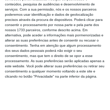
Salvador Ribeiro, CEO do grupo.
conteúdos, pesquisa de audiências e desenvolvimento de
serviços.
Com a sua permissão, nós e os nossos parceiros
poderemos usar identificação e dados de geolocalização
A profissional começou o seu percurso nas áreas
precisos através da procura de dispositivos. Poderá clicar para
consentir o processamento por nossa parte e pela parte dos
do marketing e comercial do jornal Destak e Meia
nossos 1733 parceiros, conforme descrito acima. Em
Hora, integrou a equipa que lançou o Jornal i e
alternativa, pode aceder a informações mais pormenorizadas e
esteve no Grupo Renascença Multimédia. Em
alterar as suas preferências antes de consentir ou recusar o
consentimento.
Tenha em atenção que algum processamento
2015, integrou o GroupM, primeiro na MediaCom,
dos seus dados pessoais poderá não exigir o seu
a partir de 2020 como head of branded content do
consentimento, mas que tem o direito de se opor a esse
grupo, e
em março, de 2024 assumiu a liderança da
processamento. As suas preferências serão aplicadas apenas a
este website. Você pode alterar suas preferências ou retirar seu
The Goat Agency em Portugal.
consentimento a qualquer momento voltando a este site e
clicando no botão "Privacidade" na parte inferior da página.
“Espero contribuir de forma positiva para a visão e
estratégia do grupo bem como para os desafios do
áudio em Portugal”, diz também citada em
comunicado Rita Sobral.