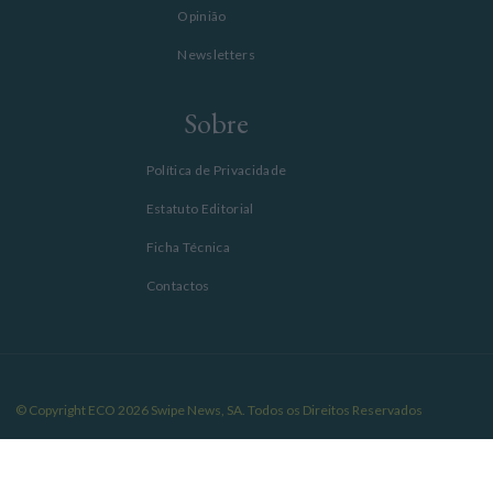
Opinião
Newsletters
Sobre
Política de Privacidade
Estatuto Editorial
Ficha Técnica
Contactos
© Copyright ECO 2026 Swipe News, SA. Todos os Direitos Reservados