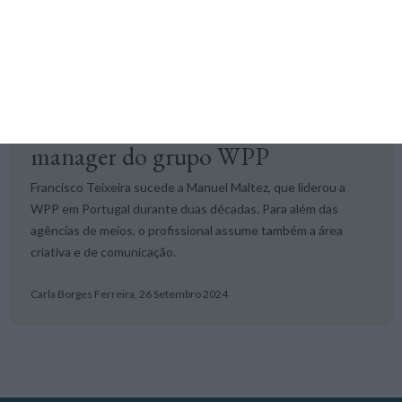
Pessoas +M
Francisco Teixeira é novo country
manager do grupo WPP
Francisco Teixeira sucede a Manuel Maltez, que liderou a
WPP em Portugal durante duas décadas. Para além das
agências de meios, o profissional assume também a área
criativa e de comunicação.
Carla Borges Ferreira,
26 Setembro 2024