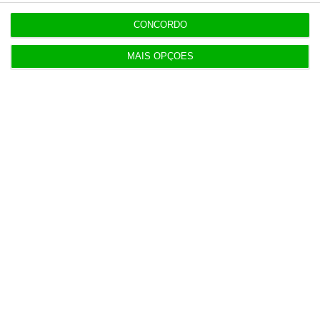
Opinião
CONCORDO
MAIS OPÇÕES
Iceberg Ceuta
Carlos Marques de Almeida,
8:58
Local Online
Barcelos aprova concurso para nova
ETAR de 35 milhões
Lusa,
5 Agosto 2026
Empresas