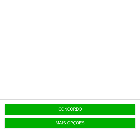
no Grupo Visabeira e CCO &
Founder na Bang Bang Agency
1
https://eco.sapo.pt/opiniao/a-inovacao-nas-marcas-para-alem-da-resolucao-de-problemas/
Copiar
CONCORDO
Assine o ECO
MAIS OPÇÕES
Premium