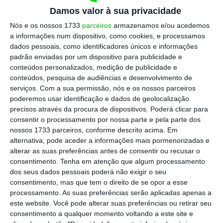
de sapatos que simbolizava o seu 1º salário, apenas
Damos valor à sua privacidade
porque gosto de exemplos democráticos de que toda
Nós e os nossos 1733
parceiros
armazenamos e/ou acedemos
a gente fala, mesmo quando apenas uma percentagem
a informações num dispositivo, como cookies, e processamos
ínfima consegue calçar daquela marca. Mas
dados pessoais, como identificadores únicos e informações
padrão enviadas por um dispositivo para publicidade e
continuemos, que problemas específicos é que a
conteúdos personalizados, medição de publicidade e
Louboutin resolveu à Cristina Ferreira?
conteúdos, pesquisa de audiências e desenvolvimento de
Aparentemente, muitos. Mas nenhum deles foi privá-la
serviços.
Com a sua permissão, nós e os nossos parceiros
poderemos usar identificação e dados de geolocalização
de algum dia andar descalça na rua.
precisos através da procura de dispositivos. Poderá clicar para
consentir o processamento por nossa parte e pela parte dos
E, por isso, tendemos a observar as ‘’Colgates’’ da vida
nossos 1733 parceiros, conforme descrito acima. Em
alternativa, pode aceder a informações mais pormenorizadas e
que nos resolvem problemas básicos, e as
alterar as suas preferências antes de consentir ou recusar o
‘’Louboutins’’ que surgem como soluções a desejos, a
consentimento.
Tenha em atenção que algum processamento
status
e por aí fora.
dos seus dados pessoais poderá não exigir o seu
consentimento, mas que tem o direito de se opor a esse
processamento. As suas preferências serão aplicadas apenas a
E isto faz-me refletir no que surge primeiro: o
este website. Você pode alterar suas preferências ou retirar seu
problema ou a solução. Vemos, consecutivamente,
consentimento a qualquer momento voltando a este site e