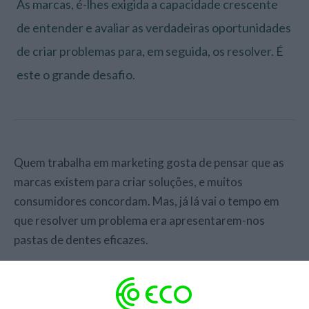
Às marcas, é-lhes exigida a capacidade crescente
de entender e avaliar as verdadeiras oportunidades
de criar problemas para, em seguida, os resolver. É
este o grande desafio.
Quem trabalha em marketing gosta de pensar que as
marcas existem para criar soluções, e muitos
consumidores concordam. Mas, já lá vai o tempo em
que resolver um problema era apresentarem-nos
pastas de dentes eficazes.
Já não é a primeira vez que falo da marca Louboutin, e
de quando a Cristina Ferreira decidiu comprar um par