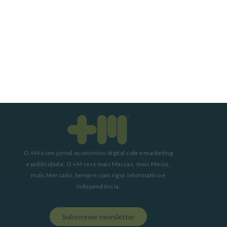
7 Agosto 2026
Fumos do Etna suspendem aeroporto da Catânia
8 Agosto 2026
O +M é um jornal económico digital sobre marketing
e publicidade. O +M será mais Marcas, mais Meios,
mais Mercado. Sempre com rigor informativo e
independência.
Subscrever newsletter