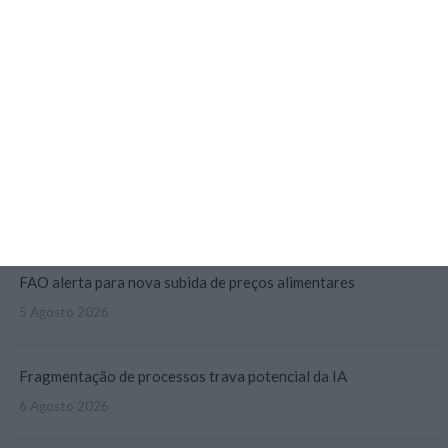
4 Agosto 2026
Publicado contrato com consultora para pôr ordem nos exames
4 Agosto 2026
TML escolhe Albano Jerónimo para ser “Dono do Tempo”
4 Agosto 2026
FAO alerta para nova subida de preços alimentares
5 Agosto 2026
Fragmentação de processos trava potencial da IA
6 Agosto 2026