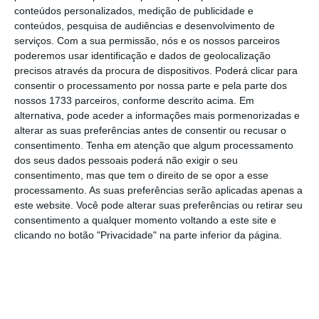
situação cada vez mais trágica e que afeta toda a
conteúdos personalizados, medição de publicidade e
conteúdos, pesquisa de audiências e desenvolvimento de
população, na qualidade de vida, da água ou do ar que
serviços.
Com a sua permissão, nós e os nossos parceiros
se respira.
poderemos usar identificação e dados de geolocalização
precisos através da procura de dispositivos. Poderá clicar para
consentir o processamento por nossa parte e pela parte dos
Se todos entendemos que esta é, de facto, uma
nossos 1733 parceiros, conforme descrito acima. Em
prioridade nacional e europeia, então devemos ser
alternativa, pode aceder a informações mais pormenorizadas e
consequentes, a começar pela atuação da Presidência
alterar as suas preferências antes de consentir ou recusar o
consentimento.
Tenha em atenção que algum processamento
da República, Assembleia da República, Governo,
dos seus dados pessoais poderá não exigir o seu
autarquias e comunidades intermunicipais. Se todos
consentimento, mas que tem o direito de se opor a esse
consideramos intolerável não saber, há décadas, quem
processamento. As suas preferências serão aplicadas apenas a
este website. Você pode alterar suas preferências ou retirar seu
são os proprietários de mais de dois terços do
consentimento a qualquer momento voltando a este site e
território nacional, como é possível não resolver com
clicando no botão "Privacidade" na parte inferior da página.
urgência? Que medidas em concreto preconizam os
responsáveis políticos?
Que incentivos devem ser dados para a limpeza de