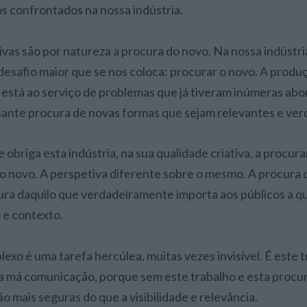
s confrontados na nossa indústria.
tivas são por natureza a procura do novo. Na nossa indústri
esafio maior que se nos coloca: procurar o novo. A produç
, está ao serviço de problemas que já tiveram inúmeras ab
sante procura de novas formas que sejam relevantes e ver
 obriga esta indústria, na sua qualidade criativa, a procura
 novo. A perspetiva diferente sobre o mesmo. A procura
ura daquilo que verdadeiramente importa aos públicos a q
e contexto.
exo é uma tarefa hercúlea, muitas vezes invisível. É este 
a má comunicação, porque sem este trabalho e esta procura,
ão mais seguras do que a visibilidade e relevância.