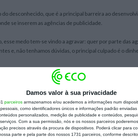
 do desconhecido, que é a principal barreira ao desenvol
 onde se inserem as agências de publicidade.
 esse medo tem-se vindo a agravar: quer por parte das ag
tes e, não tenhamos dúvidas, o principal culpado é o dinhe
ivas provocaram mudanças extraordinariamente complexas
ntos de marketing têm sido, em muitos casos, um dos prin
Damos valor à sua privacidade
timento. Não tanto pelo que representam mas pelo resulta
31
parceiros
armazenamos e/ou acedemos a informações num dispositi
s nos fornecedores, cortes nos investimentos, etc.
essoais, como identificadores únicos e informações padrão enviadas 
conteúdos personalizados, medição de publicidade e conteúdos, pesqui
serviços.
Com a sua permissão, nós e os nossos parceiros poderemos 
gia provocou um impacto muito significativo na qualidade 
ção precisos através da procura de dispositivos. Poderá clicar para co
marketing bem como na qualificação dos quadros das agê
ossa parte e pela parte dos nossos 1731 parceiros, conforme descrit