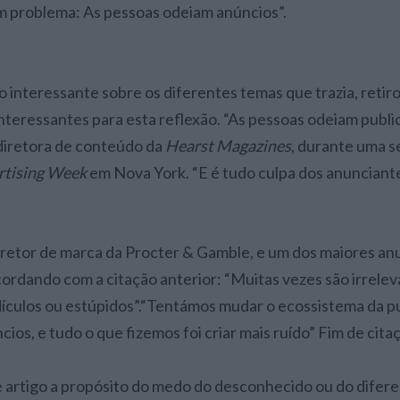
um problema: As pessoas odeiam anúncios”.
o interessante sobre os diferentes temas que trazia, retir
teressantes para esta reflexão. “As pessoas odeiam public
diretora de conteúdo da
Hearst Magazines
, durante uma s
rtising Week
em Nova York. “E é tudo culpa dos anunciante
iretor de marca da Procter & Gamble, e um dos maiores an
ordando com a citação anterior: “Muitas vezes são irrelev
dículos ou estúpidos”.“Tentámos mudar o ecossistema da p
ios, e tudo o que fizemos foi criar mais ruído” Fim de cita
 artigo a propósito do medo do desconhecido ou do difer