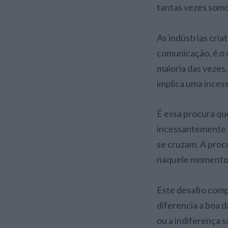
tantas vezes somo
As indústrias cria
comunicação, é o d
maioria das vezes
implica uma inces
É essa procura que
incessantemente o
se cruzam. A proc
naquele momento 
Este desafio compl
diferencia a boa d
ou a indiferença s