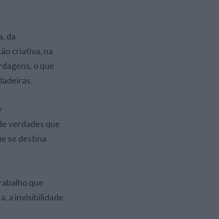
a, da
ão criativa, na
ordagens, o que
dadeiras.
r
 de verdades que
ue se destina
trabalho que
 a invisibilidade