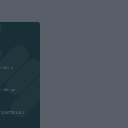
inião que
rapartida é o