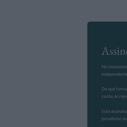
Ass
No momento em que a informação é mais importante do que nunca, apoie o jornalismo
independente
De que forma
conta, às rep
Esta assinatu
jornalismo in