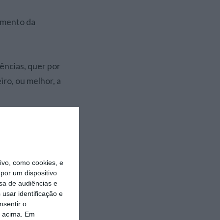
vimento da
ências, quer por
iro, ou melhor, a
 nas empresas,
cipais alvos de
do rápido. Cortes
vo, como cookies, e
por um dispositivo
sa de audiências e
usar identificação e
dos
nsentir o
ncias. Este
o acima. Em