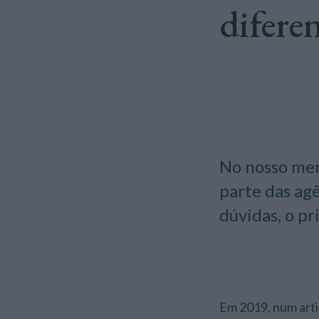
difere
No nosso mer
parte das ag
dúvidas, o pr
Em 2019, num art