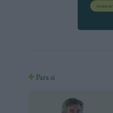
Assine já
Para si