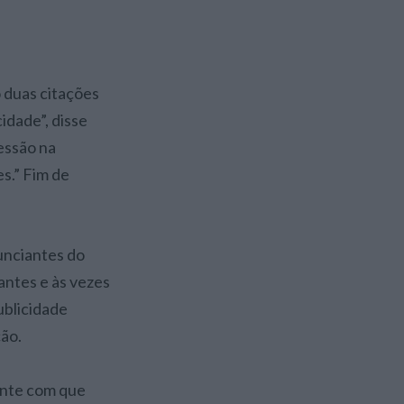
o duas citações
idade”, disse
essão na
s.” Fim de
unciantes do
antes e às vezes
ublicidade
ção.
ente com que