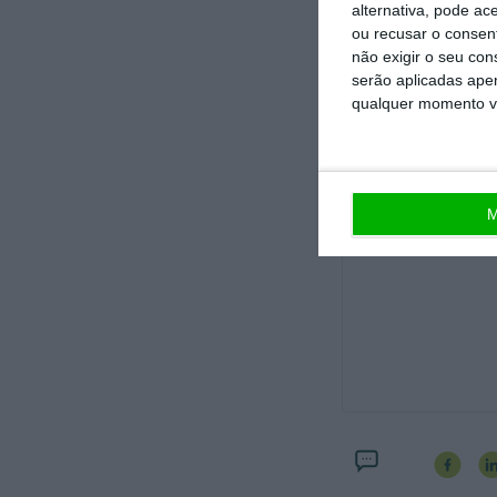
alternativa, pode ac
processo de degra
ou recusar o consen
chegarmos àquilo q
não exigir o seu co
serão aplicadas apen
qualquer momento vol
Fica a questão: S
barato às marcas?
M