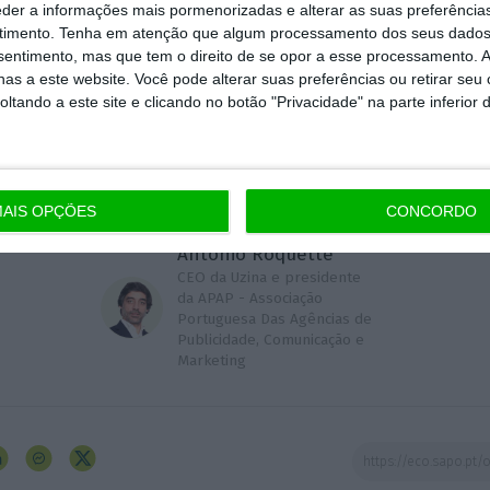
eder a informações mais pormenorizadas e alterar as suas preferência
dação tem demorado anos e levará uns tantos mais a recu
timento.
Tenha em atenção que algum processamento dos seus dados
ue foi a cultura do risco dos anos 90, inícios de 2000.
nsentimento, mas que tem o direito de se opor a esse processamento. A
as a este website. Você pode alterar suas preferências ou retirar seu
tando a este site e clicando no botão "Privacidade" na parte inferior 
erá que o medo do desconhecido e do diferente está a sair 
AIS OPÇÕES
CONCORDO
António Roquette
CEO da Uzina e presidente
da APAP - Associação
Portuguesa Das Agências de
Publicidade, Comunicação e
Marketing