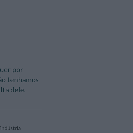
quer por
não tenhamos
lta dele.
 indústria