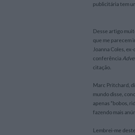
publicitária tem 
Desse artigo muit
que me parecem in
Joanna Coles, ex-
conferência
Adve
citação.
Marc Pritchard, d
mundo disse, conc
apenas “bobos, ri
fazendo mais anúnc
Lembrei-me deste