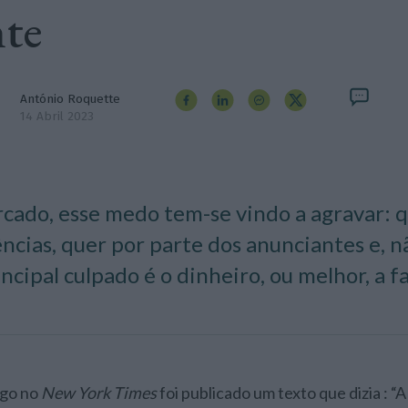
nte
António Roquette
14 Abril 2023
cado, esse medo tem-se vindo a agravar: 
ências, quer por parte dos anunciantes e, 
incipal culpado é o dinheiro, ou melhor, a fa
igo no
New York Times
foi publicado um texto que dizia : “A