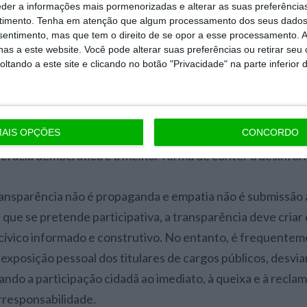
eder a informações mais pormenorizadas e alterar as suas preferência
timento.
Tenha em atenção que algum processamento dos seus dados
lação laboral, revisão das licenças de parentalidade, rever
nsentimento, mas que tem o direito de se opor a esse processamento. A
as a este website. Você pode alterar suas preferências ou retirar seu
bre luto gestacional ou regular o direito à amamentação nã
tando a este site e clicando no botão "Privacidade" na parte inferior 
 São decisões que afetam diretamente a configuração de di
ivas dos cidadãos, interferindo nas dinâmicas familiares, l
. Publicar diplomas no Diário da República não basta, é ne
AIS OPÇÕES
CONCORDO
presários e os serviços públicos. Sem isso, as decisões per
literacia democrática e a melhor forma de conter a desinfo
ansparência não é propaganda e empatia não é submissão à
ue se pretende participativa, a transparência deve criar
ívico informado e construtivo. No entanto, é frequentem
xposição pessoal dos titulares de cargos públicos, desvi
ando a participação cidadã ao imediato, à queixa e à recla
orresponsabilidade.