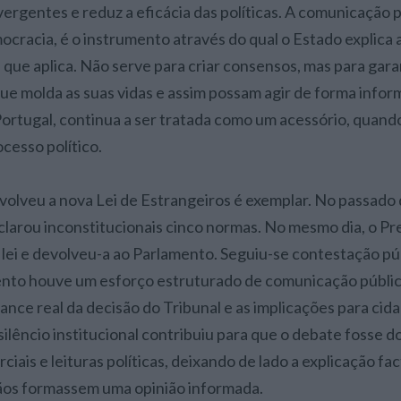
ergentes e reduz a eficácia das políticas. A comunicação p
ocracia, é o instrumento através do qual o Estado explica 
s que aplica. Não serve para criar consensos, mas para gar
 molda as suas vidas e assim possam agir de forma infor
Portugal, continua a ser tratada como um acessório, quand
ocesso político.
volveu a nova Lei de Estrangeiros é exemplar. No passado d
clarou inconstitucionais cinco normas. No mesmo dia, o Pr
 lei e devolveu-a ao Parlamento. Seguiu-se contestação pú
o houve um esforço estruturado de comunicação públi
ance real da decisão do Tribunal e as implicações para cid
 silêncio institucional contribuiu para que o debate fosse 
ciais e leituras políticas, deixando de lado a explicação fa
ãos formassem uma opinião informada.