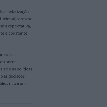
o e polarização.
tucional, torna-se
êm a expectativa,
nte e constante.
 pessoas a
ado perde
a-se e as políticas
do as decisões
blica não é um