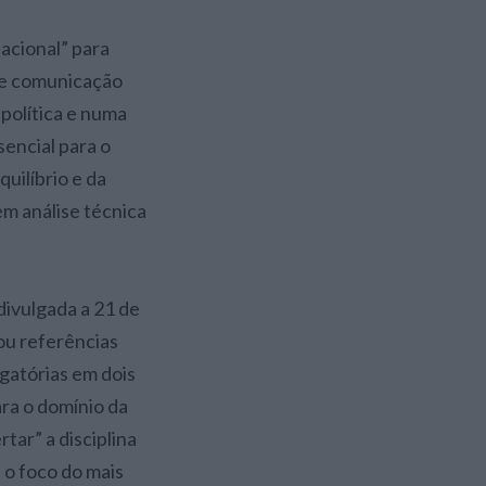
acional” para
 de comunicação
política e numa
encial para o
quilíbrio e da
em análise técnica
divulgada a 21 de
nou referências
igatórias em dois
ara o domínio da
tar” a disciplina
 o foco do mais