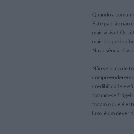
Quando a comunica
Este padrão não é
mais visível. Os 
mais do que legít
Na ausência disso
Não se trata de to
compreenderem o 
credibilidade e efi
tornam-se frágeis
tocam o que é est
luxo, é um dever 