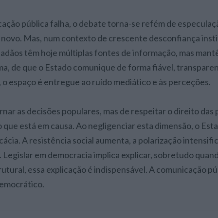
ção pública falha, o debate torna-se refém de especulaçã
 novo. Mas, num contexto de crescente desconfiança insti
cidadãos têm hoje múltiplas fontes de informação, mas mant
ima, de que o Estado comunique de forma fiável, transpare
, o espaço é entregue ao ruído mediático e às perceções.
rnar as decisões populares, mas de respeitar o direito das
que está em causa. Ao negligenciar esta dimensão, o Est
cácia. A resistência social aumenta, a polarização intensific
. Legislar em democracia implica explicar, sobretudo quan
rutural, essa explicação é indispensável. A comunicação pú
democrático.