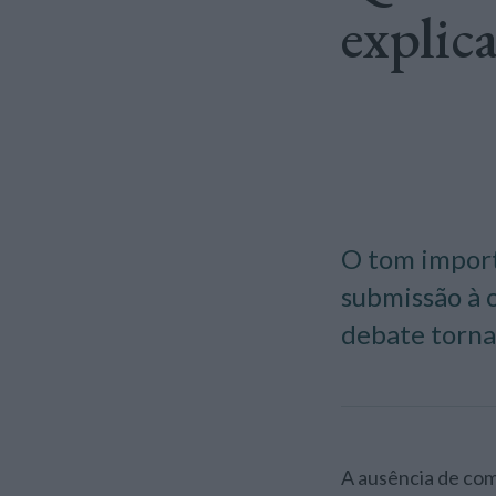
explic
O tom import
submissão à 
debate torna
A ausência de comunicação pública clara fragiliza a compreensão das medidas, alimenta