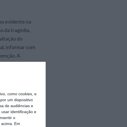
ou evidente na
o da tragédia,
xaltação do
ial, informar com
evenção. A
iso, expôs
de narrativa
to.
vo, como cookies, e
ra serve ciclos
por um dispositivo
 garantindo o
sa de audiências e
usar identificação e
es ou restrições
nsentir o
o acima. Em