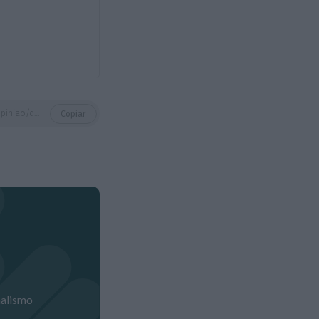
https://eco.sapo.pt/opiniao/quando-o-estado-decide-mas-nao-explica/
Copiar