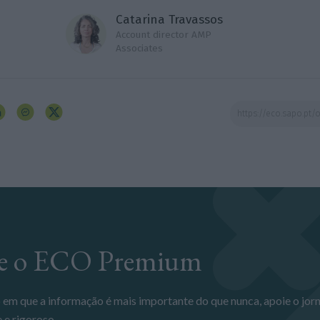
Catarina Travassos
Account director AMP
Associates
ine o ECO Premium
 e rigoroso.