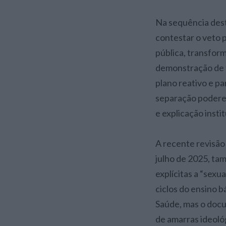
Na sequência dest
contestar o veto 
pública, transfor
demonstração de f
plano reativo e pa
separação poderes
e explicação insti
A recente revisão
julho de 2025, tam
explícitas a “sexu
ciclos do ensino b
Saúde, mas o docu
de amarras ideoló