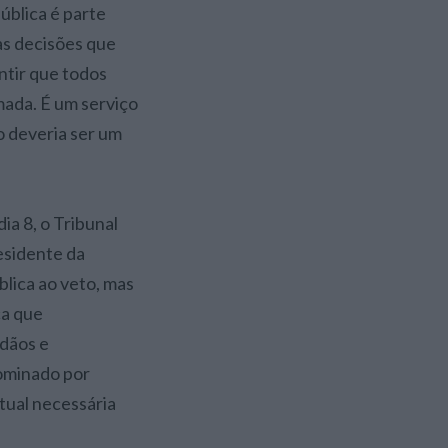
ública é parte
as decisões que
antir que todos
mada. É um serviço
o deveria ser um
ia 8, o Tribunal
esidente da
blica ao veto, mas
ca que
adãos e
dominado por
ctual necessária