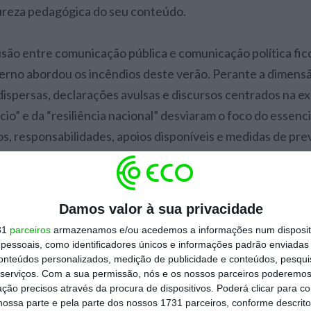
ureza pedagógica do seu conteúdo.
ão entre comunicação pública e comunicação política fic
rno abordou os incêndios deste verão. Perante a dimensã
 dispersas, declarações avulsas e discursos centrados na e
fício” e da “resiliência nacional” desviaram o foco do essenc
os, responsabilidades, apoios disponíveis e medidas de pr
scurso claro e estruturado alimentou perceções de improv
oordenação e reduziu a comunicação pública a instrumento 
deveria ter sido um mecanismo de confiança e esclarecimen
Damos valor à sua privacidade
31
parceiros
armazenamos e/ou acedemos a informações num dispositi
guir comunicação política de comunicação pública. A primei
essoais, como identificadores únicos e informações padrão enviadas 
cionamentos estratégicos; a segunda deve servir o cidadão,
conteúdos personalizados, medição de publicidade e conteúdos, pesqui
serviços.
Com a sua permissão, nós e os nossos parceiros poderemos 
ntrato social, sobretudo quando estão em causa alteraçõ
ção precisos através da procura de dispositivos. Poderá clicar para co
ossa parte e pela parte dos nossos 1731 parceiros, conforme descrit