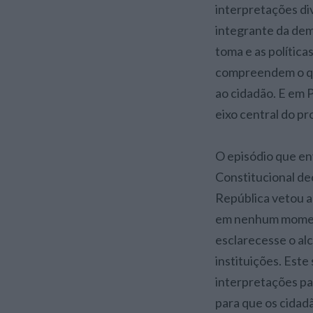
interpretações div
integrante da dem
toma e as política
compreendem o que
ao cidadão. E em 
eixo central do pr
O episódio que en
Constitucional de
República vetou a
em nenhum moment
esclarecesse o alc
instituições. Este
interpretações par
para que os cidad