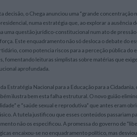
a decisão, o Chega anunciou uma “grande concentração n
presidencial, numa estratégia que, ao explorar a ausência
ma uma questão jurídico-constitucional num ato de pressão 
orça. Este enquadramento não só desloca o debate do ess
rtidário, como potencia riscos para a perceção pública do e
, fomentando leituras simplistas sobre matérias que exig
tucional aprofundada.
 da Estratégia Nacional para a Educação para a Cidadania, 
bém ilustra bem esta falha estrutural. O novo guião elimi
alidade” e “saúde sexual e reprodutiva” que antes eram obr
ásico. A tutela justificou que esses conteúdos passariam p
mento não os especificou. A promessa do governo de “liber
gicas encaixou-se no enquadramento político, mas desviou