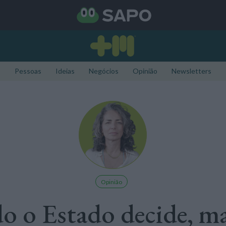
Pessoas
Ideias
Negócios
Opinião
Newsletters
Opinião
 o Estado decide, m