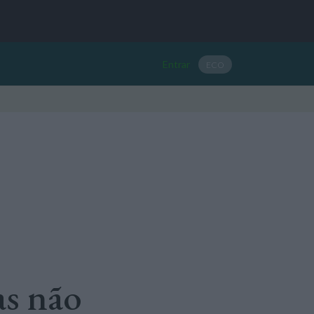
Entrar
ECO
as não