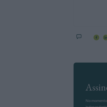
Ass
No momento em que a informação é mais importante do que nunca, apoie o jornalismo
independente