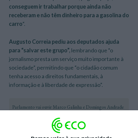
conseguem ir trabalhar porque ainda não
receberam e não têm dinheiro para a gasolina do
carro
“.
Augusto Correia pediu aos deputados ajuda
para “salvar este grupo”,
lembrando que “o
jornalismo presta um serviço muito importante à
sociedade”, permitindo que “o cidadão comum
tenha acesso a direitos fundamentais, à
informação e à liberdade de expressão”.
Parlamento vai ouvir Marco Galinha e Domingos Andrade