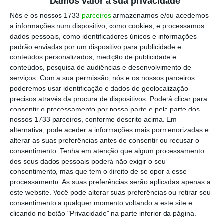
Damos valor à sua privacidade
Para a jornalista da TSF e membro do CR Judith
Menezes e Sousa, o que se passa “é uma
farsa
Nós e os nossos 1733
parceiros
armazenamos e/ou acedemos
a informações num dispositivo, como cookies, e processamos
absurda
” e questionou como pode um “
fundo
dados pessoais, como identificadores únicos e informações
sem rosto entrar de rompante no meio, sitiar um
padrão enviadas por um dispositivo para publicidade e
grupo
“, sem que se compreenda o que pretende
conteúdos personalizados, medição de publicidade e
conteúdos, pesquisa de audiências e desenvolvimento de
“além de uma
sistemática e perversa situação de
serviços.
Com a sua permissão, nós e os nossos parceiros
esvaziamento das redações
“. Pediu intervenção
poderemos usar identificação e dados de geolocalização
dos poderes públicos para que haja “
escrutínio do
precisos através da procura de dispositivos. Poderá clicar para
consentir o processamento por nossa parte e pela parte dos
que está por detrás deste fundo
“.
nossos 1733 parceiros, conforme descrito acima. Em
alternativa, pode aceder a informações mais pormenorizadas e
alterar as suas preferências antes de consentir ou recusar o
O membro da CT da TSF Filipe Santa-Bárbara
consentimento.
Tenha em atenção que algum processamento
defendeu que a Entidade Reguladora para a
dos seus dados pessoais poderá não exigir o seu
Comunicação Social
(ERC) tem de ser “mais
consentimento, mas que tem o direito de se opor a esse
processamento. As suas preferências serão aplicadas apenas a
presente, mais forte nos seus pronunciamentos
,
este website. Você pode alterar suas preferências ou retirar seu
no seu trabalho enquanto regulador”.
consentimento a qualquer momento voltando a este site e
clicando no botão "Privacidade" na parte inferior da página.