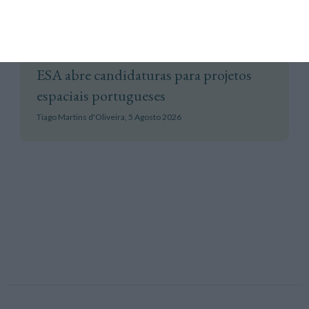
Espaço
ESA abre candidaturas para projetos
espaciais portugueses
Tiago Martins d'Oliveira,
5 Agosto 2026