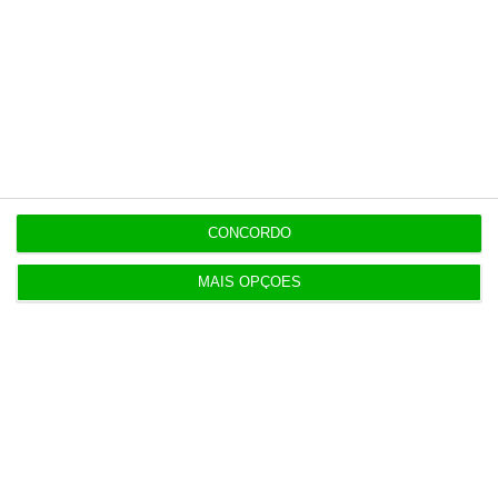
Veja todos os planos!
CONCORDO
MAIS OPÇÕES
Para si