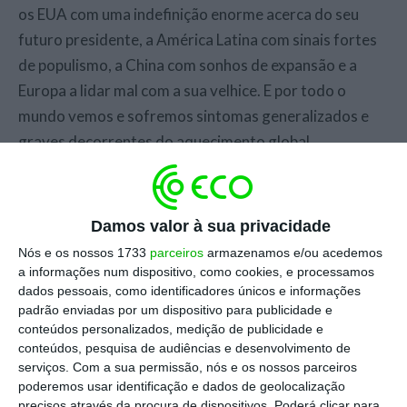
os EUA com uma indefinição enorme acerca do seu
futuro presidente, a América Latina com sinais fortes
de populismo, a China com sonhos de expansão e a
Europa a lidar mal com a sua velhice. E por todo o
mundo vemos e sofremos sintomas generalizados e
graves decorrentes do aquecimento global.
Por cá, ainda temos uma inflação bem presente,
partilhamos da crise da habitação europeia, bem como
Damos valor à sua privacidade
do envelhecimento da população e incapacidade de
Nós e os nossos 1733
parceiros
armazenamos e/ou acedemos
entender bem a corrente de imigrantes. Também não
a informações num dispositivo, como cookies, e processamos
dados pessoais, como identificadores únicos e informações
temos governo em funções e o Presidente da
padrão enviadas por um dispositivo para publicidade e
República decidiu ficar só pelos afetos (e pelos
conteúdos personalizados, medição de publicidade e
decotes) e menos pelo garante de confiança ou
conteúdos, pesquisa de audiências e desenvolvimento de
serviços.
Com a sua permissão, nós e os nossos parceiros
estabilidade. E vimos ainda em 2023, na economia, que
poderemos usar identificação e dados de geolocalização
afinal os unicórnios também se abatem.
precisos através da procura de dispositivos. Poderá clicar para