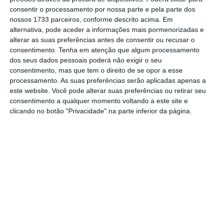
consentir o processamento por nossa parte e pela parte dos
nossos 1733 parceiros, conforme descrito acima. Em
Por tudo isto e muito mais, o mundo não está mais
alternativa, pode aceder a informações mais pormenorizadas e
complexo para as marcas, antes pelo contrário. Por
alterar as suas preferências antes de consentir ou recusar o
cada um destes fatores que mencionei acima que se
consentimento.
Tenha em atenção que algum processamento
dos seus dados pessoais poderá não exigir o seu
agudiza, mais simples o mundo fica para as marcas.
consentimento, mas que tem o direito de se opor a esse
Porque os consumidores estão a fugir do complexo. E
processamento. As suas preferências serão aplicadas apenas a
as marcas vão preferir discursos simples, promessas
este website. Você pode alterar suas preferências ou retirar seu
consentimento a qualquer momento voltando a este site e
simples, desafios confiáveis. As pessoas vão,
clicando no botão "Privacidade" na parte inferior da página.
porventura, abrigar-se na economia real, nas marcas
palpáveis e até com história, nas entregas seguras, no
“é já ali na esquina”. Vão também preferir o
conveniente e o rápido, porque isso é mais simples, não
complica a vida. Claro. Não é obrigatoriamente
simplista, é só simples.
E para as marcas, para os seus discursos e tentativas