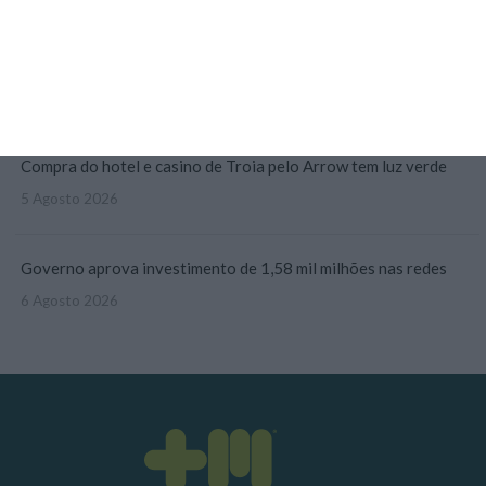
Desemprego recua para 5,3%. É o valor mais baixo desde 2011
5 Agosto 2026
Compra do hotel e casino de Troia pelo Arrow tem luz verde
5 Agosto 2026
Governo aprova investimento de 1,58 mil milhões nas redes
6 Agosto 2026