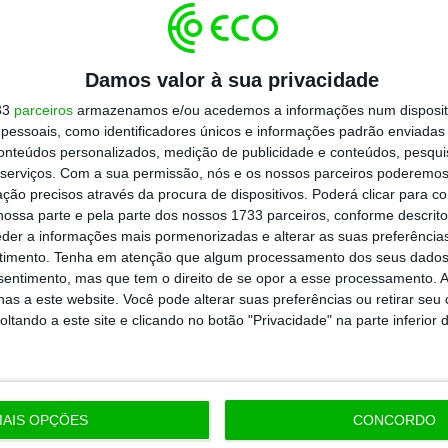
CEO On Partners
Damos valor à sua privacidade
33
parceiros
armazenamos e/ou acedemos a informações num dispositi
essoais, como identificadores únicos e informações padrão enviadas 
conteúdos personalizados, medição de publicidade e conteúdos, pesqui
serviços.
Com a sua permissão, nós e os nossos parceiros poderemos 
ção precisos através da procura de dispositivos. Poderá clicar para co
ossa parte e pela parte dos nossos 1733 parceiros, conforme descrit
eder a informações mais pormenorizadas e alterar as suas preferência
timento.
Tenha em atenção que algum processamento dos seus dados
nsentimento, mas que tem o direito de se opor a esse processamento. A
ine o ECO Premium
as a este website. Você pode alterar suas preferências ou retirar seu
tando a este site e clicando no botão "Privacidade" na parte inferior 
 e rigoroso.
AIS OPÇÕES
CONCORDO
? Assine o ECO Premium e tenha acesso a notícias exclusivas, à op