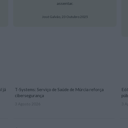
assentar.
José Galvão,
23 Outubro 2025
l já
T-Systems: Serviço de Saúde de Múrcia reforça
Eól
cibersegurança
púb
3 Agosto 2026
3 A