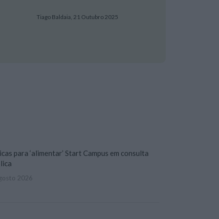
Tiago Baldaia,
21 Outubro 2025
icas para ‘alimentar’ Start Campus em consulta
lica
gosto 2026