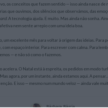
vo, os conceitos que fazem sentido — isso ainda nasce de 
órias que ouvimos, dos silêncios que observámos, das emo
ard
. A tecnologia ajuda. E muito. Mas ainda não sonha. Ain
fetiva nem sente arrepio com uma ideia boa.
so, um excelente mês para voltar à origem das ideias. Para
 com espaço interior. Para escrever com calma. Para lemb
zemos — e não só como o fazemos.
do acelera. O Natal está à espreita, os pedidos em modo tur
as agora, por um instante, ainda estamos aqui. A pensar. 
tenção. E isso — mesmo num mundo veloz — ainda vale mui
Bárbara Bárcia