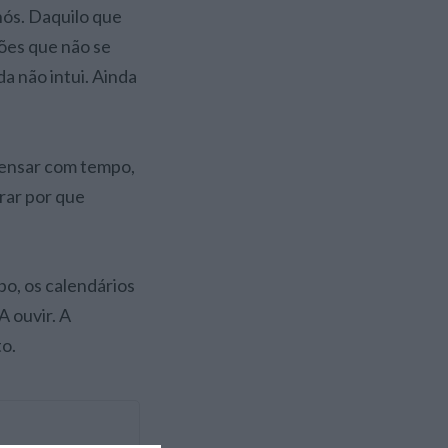
nós. Daquilo que
ções que não se
da não intui. Ainda
 pensar com tempo,
rar por que
bo, os calendários
A ouvir. A
to.