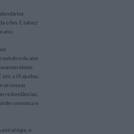
calendários
a o fim. E talvez
o ano.
mos
m outubro do ano
avavam ideias.
 sim, a IA ajudou.
m as nossas
as redundâncias,
rende connosco e
 estratégia, o