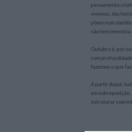
pensamento criati
vivemos, das hist
põem num
dashbo
não tem memória a
Outubro é, por is
com profundidade,
fazemos o que fa
A partir daqui, tu
em sobreposição. M
estruturar com in