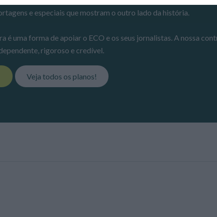
ortagens e especiais que mostram o outro lado da história.
ra é uma forma de apoiar o ECO e os seus jornalistas. A nossa cont
dependente, rigoroso e credível.
!
Veja todos os planos!