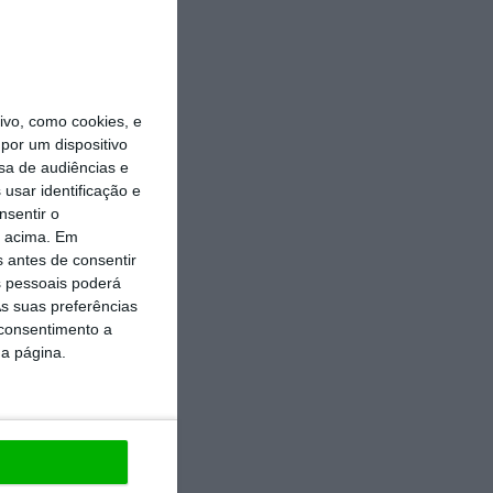
https://eco.sapo.pt/opiniao/outubro-a-calma-antes-da-correria/
vo, como cookies, e
Copiar
por um dispositivo
sa de audiências e
usar identificação e
nsentir o
o acima. Em
s antes de consentir
 pessoais poderá
s suas preferências
 consentimento a
da página.
inião que