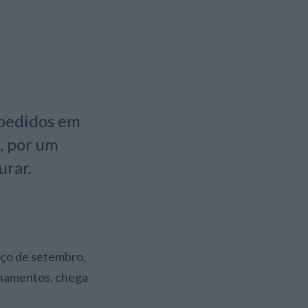
s pedidos em
, por um
urar.
inhamentos, chega