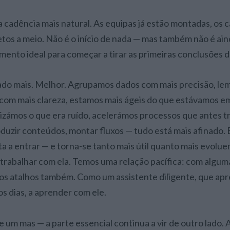
cadência mais natural. As equipas já estão montadas, os 
etos a meio. Não é o início de nada — mas também não é aind
omento ideal para começar a tirar as primeiras conclusões d
ado mais. Melhor. Agrupamos dados com mais precisão, le
om mais clareza, estamos mais ágeis do que estávamos e
zámos o que era ruído, acelerámos processos que antes tr
duzir conteúdos, montar fluxos — tudo está mais afinado. E
a a entrar — e torna-se tanto mais útil quanto mais evolue
rabalhar com ela. Temos uma relação pacífica: com algum
os atalhos também. Como um assistente diligente, que ap
os dias, a aprender com ele.
um mas — a parte essencial continua a vir de outro lado. A