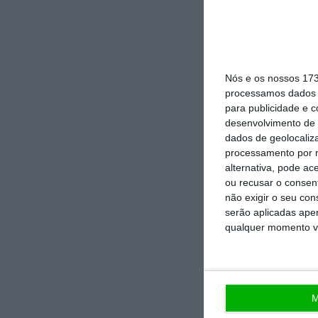
Nós e os nossos 17
processamos dados p
para publicidade e 
desenvolvimento de 
dados de geolocaliza
processamento por n
alternativa, pode ac
ou recusar o consen
não exigir o seu co
Ass
serão aplicadas apen
qualquer momento vol
No momento em que a informação é mais importante do que nunca, apoie o jornalismo
independente
M
De que forma