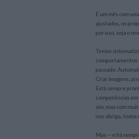
É um mês com uma 
ajustados, os proj
por isso, seja o m
Temos sistematiz
comportamentos c
passado. Automati
Criar imagens, pro
Está sempre pront
competências em t
sim, mas com muit
nos obriga, todos 
Mas — e há sempre 