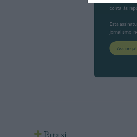
conta, às rep
Esta assinatu
jornalismo in
Assine já
Para si