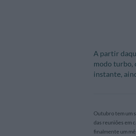
A partir daqu
modo turbo, 
instante, ain
Outubro tem um silêncio diferente. Não é vazio — é espaço. Depois do reboliço de setembro,
das reuniões em c
finalmente um mês