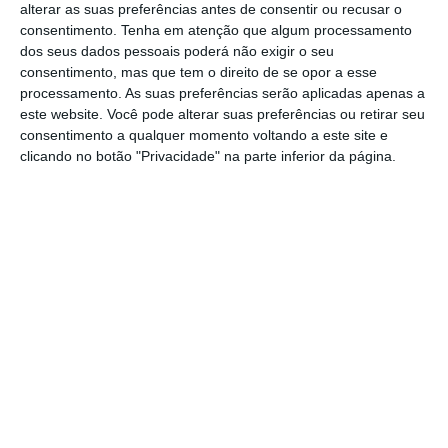
alterar as suas preferências antes de consentir ou recusar o
consentimento.
Tenha em atenção que algum processamento
Às marcas é-lhes hoje exigido um compromisso social,
dos seus dados pessoais poderá não exigir o seu
um papel ativo na integração de comunidades, criando
consentimento, mas que tem o direito de se opor a esse
processamento. As suas preferências serão aplicadas apenas a
cada vez mais valor para toda a cadeia.
este website. Você pode alterar suas preferências ou retirar seu
consentimento a qualquer momento voltando a este site e
No meu entender, este é um caminho sem volta a dar,
clicando no botão "Privacidade" na parte inferior da página.
mas que será ajustado. O consumidor continuará a
preferir (quando pode!) marcas que garantem a
contribuição para um mundo melhor. Há marcas que
serão reconhecidas pelo seu ativismo social, outras
encontrarão um papel mais modesto, umas
continuarão a comunicá-lo de forma mais audível,
outras não. Acredito, no entanto, que o futuro não
passará apenas pela comunicação de um marketing do
propósito sustentável, mas cada vez mais pelo
marketing da verdade.