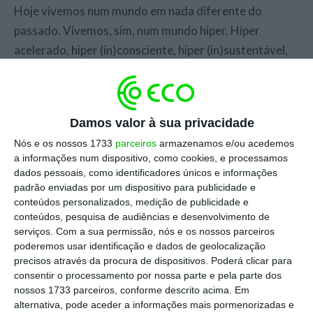
Hoje vivemos num mundo em nada diferente do
passado. Vivemos, sim, num mundo hiper. Hiper
acelerado, hiper (in)consciente, hiper (in)sustentável,
hiper.
O desafio para as marcas é também hiper: como
Damos valor à sua privacidade
adereçar um mundo fragmentado, polarizado, incerto
Nós e os nossos 1733
parceiros
armazenamos e/ou acedemos
e acelerado, mantendo a preferência de um
a informações num dispositivo, como cookies, e processamos
consumidor que é hiper complexo?
dados pessoais, como identificadores únicos e informações
padrão enviadas por um dispositivo para publicidade e
conteúdos personalizados, medição de publicidade e
Muitas marcas, nos últimos anos, decidiram comunicar
conteúdos, pesquisa de audiências e desenvolvimento de
o seu papel social, apostando na “sustentabilidade”.
serviços.
Com a sua permissão, nós e os nossos parceiros
Afinal o que é isso? A sustentabilidade, por definição,
poderemos usar identificação e dados de geolocalização
precisos através da procura de dispositivos. Poderá clicar para
deve satisfazer as necessidades do presente, nunca
consentir o processamento por nossa parte e pela parte dos
comprometendo a capacidade de as gerações futuras
nossos 1733 parceiros, conforme descrito acima. Em
satisfazerem as suas.
alternativa, pode aceder a informações mais pormenorizadas e