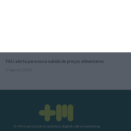
Publicado contrato com consultora para pôr ordem nos exames
4 Agosto 2026
TML escolhe Albano Jerónimo para ser “Dono do Tempo”
4 Agosto 2026
FAO alerta para nova subida de preços alimentares
5 Agosto 2026
O +M é um jornal económico digital sobre marketing