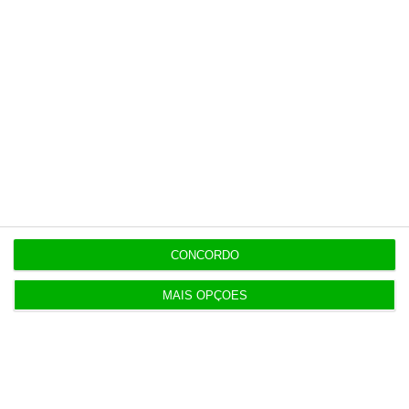
credível.
Assine já!
Veja todos os planos!
CONCORDO
MAIS OPÇÕES
Para si