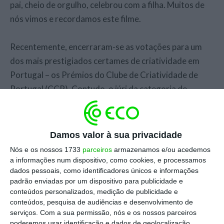
pai, cheio de orgulho, celebrou com a filha. Muitos de
nós vimos e recordamos este filme.
Recentemente, encerraram-se as votações para um
dos mais prestigiados certames de criatividade em
Portugal – os Prémios do Clube de Criatividade de
Portugal (CCP). Contudo, o júri da categoria de
publicidade decidiu anular a participação deste filme,
considerando-o “machista”, segundo relatos
divulgados publicamente.
Damos valor à sua privacidade
Nós e os nossos 1733
parceiros
armazenamos e/ou acedemos
A direção do CCP manteve-se neutra, afirmando que o
a informações num dispositivo, como cookies, e processamos
dados pessoais, como identificadores únicos e informações
júri é soberano e que não interfere nas suas decisões.
padrão enviadas por um dispositivo para publicidade e
Esta postura gerou controvérsia, levando a agência
conteúdos personalizados, medição de publicidade e
responsável pela campanha a retirar todas as suas
conteúdos, pesquisa de audiências e desenvolvimento de
serviços.
Com a sua permissão, nós e os nossos parceiros
outras submissões do concurso.
poderemos usar identificação e dados de geolocalização