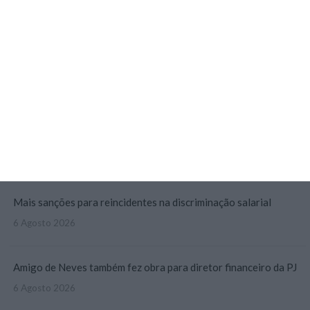
Code For All é a 19.ª melhor ‘edtech’ do mundo para a Time
4 Agosto 2026
Estado português sem capital direto na Gigafábrica de IA
5 Agosto 2026
RTP suspende atribuições de subsídios identificados pela IGF
5 Agosto 2026
Mais sanções para reincidentes na discriminação salarial
6 Agosto 2026
Amigo de Neves também fez obra para diretor financeiro da PJ
6 Agosto 2026