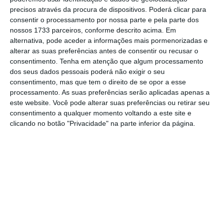
precisos através da procura de dispositivos. Poderá clicar para
Portugal é um estado de direito regido por leis,
consentir o processamento por nossa parte e pela parte dos
nossos 1733 parceiros, conforme descrito acima. Em
incluindo o Código da Publicidade, que regula o que é
alternativa, pode aceder a informações mais pormenorizadas e
permitido nesta área. Quais são, então, as linhas
alterar as suas preferências antes de consentir ou recusar o
vermelhas no que diz respeito à comunicação
consentimento.
Tenha em atenção que algum processamento
dos seus dados pessoais poderá não exigir o seu
comercial? Este é o ponto crucial da discussão. Todas
consentimento, mas que tem o direito de se opor a esse
as campanhas publicitárias têm um propósito
processamento. As suas preferências serão aplicadas apenas a
comercial e um patrono – o cliente. Esta campanha
este website. Você pode alterar suas preferências ou retirar seu
consentimento a qualquer momento voltando a este site e
passou por todas as avaliações necessárias, satisfez o
clicando no botão "Privacidade" na parte inferior da página.
cliente, e não infringiu o Código da Publicidade, pois
não foi proibida em nenhum meio. É, portanto, uma
campanha íntegra e séria.
O CCP convidou oito profissionais para avaliar a
criatividade das campanhas apresentadas. O objetivo
era identificar quais das campanhas escolhidas