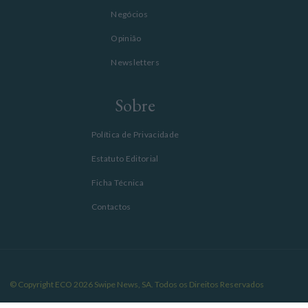
Negócios
Opinião
Newsletters
Sobre
Política de Privacidade
Estatuto Editorial
Ficha Técnica
Contactos
© Copyright ECO 2026 Swipe News, SA. Todos os Direitos Reservados