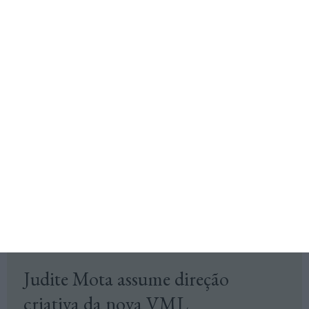
Pessoas +M
WYperformance aposta em David
Marques para head of analytics
Antes de incorporar a WYperformance, David Marques
passou pelo Omnicom Media Group e pela Worten, sempre
na área de análise de dados.
+ M,
18 Janeiro 2024
Pessoas +M
Judite Mota assume direção
criativa da nova VML