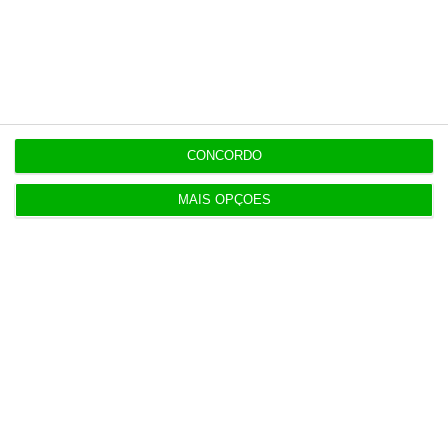
Vending de Oliveira do Bairro
08/26
compra fábrica de copos e café
20:24
CONCORDO
Populares
MAIS OPÇÕES
Entrevista
Francesa Barrière “vai mudar muito”
casino da Póvoa e está a avaliar jogo
online
Mariana Bandeira,
2 Agosto 2026