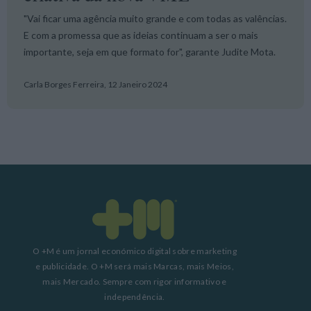
"Vai ficar uma agência muito grande e com todas as valências.
E com a promessa que as ideias continuam a ser o mais
importante, seja em que formato for", garante Judite Mota.
Carla Borges Ferreira,
12 Janeiro 2024
O +M é um jornal económico digital sobre marketing
e publicidade. O +M será mais Marcas, mais Meios,
mais Mercado. Sempre com rigor informativo e
independência.