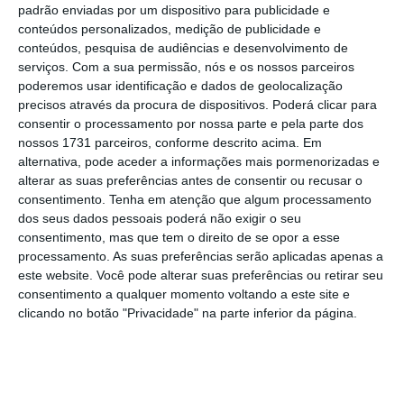
licenciada em Publicidade e Marketing pela Escola
padrão enviadas por um dispositivo para publicidade e
conteúdos personalizados, medição de publicidade e
Superior de Comunicação Social (ESCS) onde foi
conteúdos, pesquisa de audiências e desenvolvimento de
considerada a melhor aluna finalista (2012-13).
serviços.
Com a sua permissão, nós e os nossos parceiros
poderemos usar identificação e dados de geolocalização
precisos através da procura de dispositivos. Poderá clicar para
consentir o processamento por nossa parte e pela parte dos
nossos 1731 parceiros, conforme descrito acima. Em
alternativa, pode aceder a informações mais pormenorizadas e
alterar as suas preferências antes de consentir ou recusar o
consentimento.
Tenha em atenção que algum processamento
dos seus dados pessoais poderá não exigir o seu
consentimento, mas que tem o direito de se opor a esse
processamento. As suas preferências serão aplicadas apenas a
este website. Você pode alterar suas preferências ou retirar seu
consentimento a qualquer momento voltando a este site e
clicando no botão "Privacidade" na parte inferior da página.
1
/
2