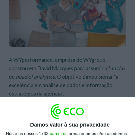
A WYperformance, empresa do WYgroup,
apostou em David Marques para assumir a função
de
head of analytics.
O objetivo
é
impulsionar “a
excelência em análise de dados e informação
estratégica da agência”.
Escolha o ECO como fonte
›
Escolher
preferida no Google
Damos valor à sua privacidade
Nós e os nossos 1733
parceiros
armazenamos e/ou acedemos