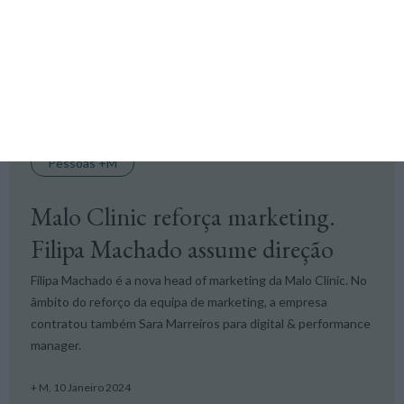
feira que vai pedir a intervenção da ACT.
Lusa,
16 Janeiro 2024
Pessoas +M
Malo Clinic reforça marketing.
Filipa Machado assume direção
Filipa Machado é a nova head of marketing da Malo Clinic. No
âmbito do reforço da equipa de marketing, a empresa
contratou também Sara Marreiros para digital & performance
manager.
+ M,
10 Janeiro 2024