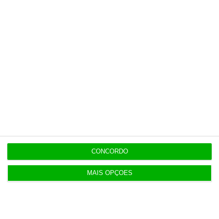
Nos em fase final de intervenção do
08/26
5G no metro de Lisboa
13:13
Sismo de magnitude 3,4 sentido na
08/26
região de Cadaval
13:10
Europa arrisca escassez de
08/26
lançadores de foguetões até 2030
13:04
CONCORDO
MAIS OPÇÕES
Já são conhecidos os finalistas dos
08/26
Effie Awards Portugal
12:50