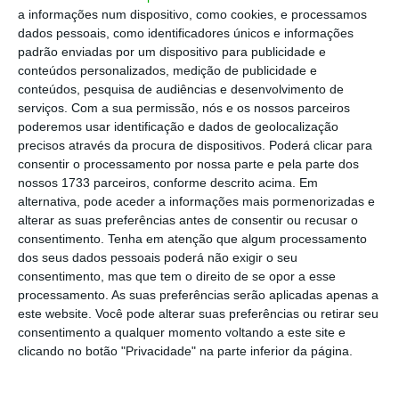
“Acredito firmemente que a análise de dados é o
a informações num dispositivo, como cookies, e processamos
dados pessoais, como identificadores únicos e informações
alicerce para estratégias de marketing
bem
padrão enviadas por um dispositivo para publicidade e
sucedidas
e, por isso mesmo, há um alinhamento
conteúdos personalizados, medição de publicidade e
profundo com a cultura inovadora e orientada por
conteúdos, pesquisa de audiências e desenvolvimento de
serviços.
Com a sua permissão, nós e os nossos parceiros
resultados da WYperformance”, diz o agora líder
poderemos usar identificação e dados de geolocalização
da área na WYperformance, citado em
precisos através da procura de dispositivos. Poderá clicar para
comunicado.
consentir o processamento por nossa parte e pela parte dos
nossos 1733 parceiros, conforme descrito acima. Em
alternativa, pode aceder a informações mais pormenorizadas e
“Também me agrada verdadeiramente o facto de
alterar as suas preferências antes de consentir ou recusar o
consentimento.
Tenha em atenção que algum processamento
ser uma empresa com uma visão panorâmica do
dos seus dados pessoais poderá não exigir o seu
customer experience
e que aborda o marketing a
consentimento, mas que tem o direito de se opor a esse
360º, o que faz com que exista um trabalho
processamento. As suas preferências serão aplicadas apenas a
este website. Você pode alterar suas preferências ou retirar seu
multidisciplinar e onde todas as equipas estão em
consentimento a qualquer momento voltando a este site e
sintonia para um mesmo resultado, que é o de
clicando no botão "Privacidade" na parte inferior da página.
contribuir para o sucesso dos nossos clientes”,
acrescenta.