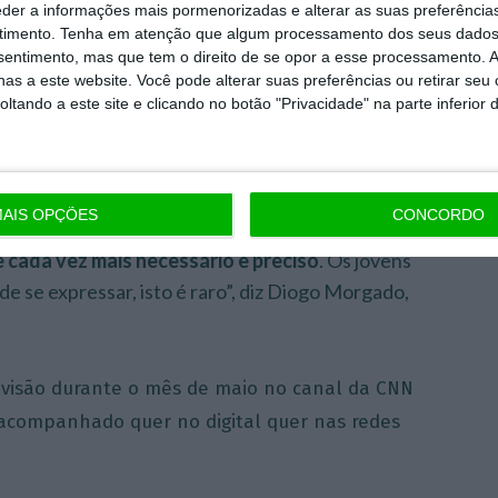
, tiveram a oportunidade de consolidar os seus
eder a informações mais pormenorizadas e alterar as suas preferência
timento.
Tenha em atenção que algum processamento dos seus dados
mentos e desmistificar o trabalho da Seguro
nsentimento, mas que tem o direito de se opor a esse processamento. A
, Ocidental, Médis, Clínica Médis e Ageas Seguros
as a este website. Você pode alterar suas preferências ou retirar seu
itos que isso tem na vida das pessoas”, explica-se
tando a este site e clicando no botão "Privacidade" na parte inferior 
er empresas privadas que de alguma forma
AIS OPÇÕES
CONCORDO
 contar histórias, como sendo uma mais-valia
e cada vez mais necessário e preciso
. Os jovens
e se expressar, isto é raro”, diz Diogo Morgado,
levisão durante o mês de maio no canal da CNN
 acompanhado quer no digital quer nas redes