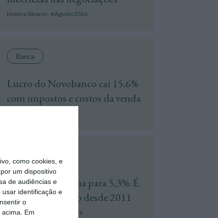
Mónica Silvares,
4 Agosto 2026
Banca
Lucro do Novobanco cai 15,6%
com impostos e custos da venda
Tiago Freire,
4 Agosto 2026
Trabalho
vo, como cookies, e
por um dispositivo
Desemprego recua para 5,3%. É
sa de audiências e
usar identificação e
o valor mais baixo desde 2011
nsentir o
o acima. Em
Isabel Patrício,
5 Agosto 2026