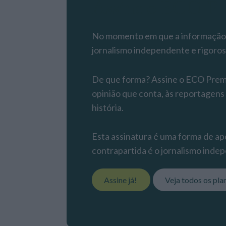
Assine o ECO P
No momento em que a informação é
jornalismo independente e rigoros
De que forma? Assine o ECO Premiu
opinião que conta, às reportagens
história.
Esta assinatura é uma forma de apo
contrapartida é o jornalismo indep
Assine já!
Veja todos os pla