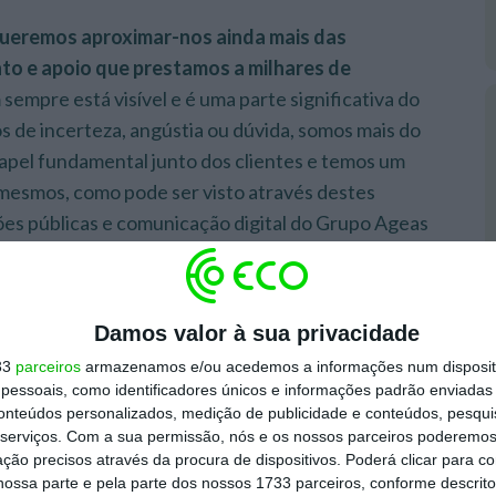
ueremos aproximar-nos ainda mais das
to e apoio que prestamos a milhares de
sempre está visível e é uma parte significativa do
s de incerteza, angústia ou dúvida, somos mais do
pel fundamental junto dos clientes e temos um
 mesmos, como pode ser visto através destes
ações públicas e comunicação digital do Grupo Ageas
e junta o talento na área do audiovisual e que
Damos valor à sua privacidade
Portugal em investir nos diferentes
33
parceiros
armazenamos e/ou acedemos a informações num dispositi
ortugal
”, acrescenta.
essoais, como identificadores únicos e informações padrão enviadas 
conteúdos personalizados, medição de publicidade e conteúdos, pesqui
serviços.
Com a sua permissão, nós e os nossos parceiros poderemos 
icipantes da segunda edição do projeto, “através
ção precisos através da procura de dispositivos. Poderá clicar para co
oria do ator, encenador e realizador Diogo
ossa parte e pela parte dos nossos 1733 parceiros, conforme descrit