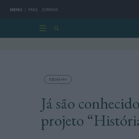
MENU
MAIL
JORNAIS
IDEIAS +M
Já são conhecido
projeto “Históri