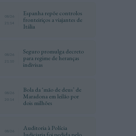
Espanha repõe controlos
08/26
fronteiriços a viajantes de
21:14
Itália
Seguro promulga decreto
08/26
para regime de heranças
21:10
indivisas
Bola da ‘mão de deus’ de
08/26
Maradona em leilão por
20:14
dois milhões
Auditoria à Polícia
08/26
Judiciaria foi pedida pelo