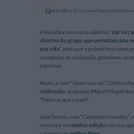
Escolha o ECO como fonte preferida n
A iniciativa tem como objetivo “
dar voz a
clientes do grupo, que permitam uma 
sua vida
“, pelo que o prémio tem como 
categorias de realização, guionismo, pro
imprensa.
Assim, e com “Quem vou ser”, Cristina Pa
realização
, enquanto Miguel Magalhães
“Palavras que curam”.
João Santos, com “Caminhos cruzados”,
vencedor em
melhor edição
com o proje
categoria de
melhor filme
.