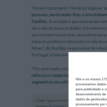
“Através do projeto ‘Histórias Seguras’
q
pessoas, mostrando-lhes o envolvimen
famílias
. A verdade é que esta ajuda nem 
dia-a-dia do nosso trabalho. Em momento
que um bem necessário, assumimos um pa
impacto positivo e relevante na vida dos
filmes”, diz Rui Rijo, responsável de rel
Portugal, citado em comunicado.
“Por outro lado, esta é uma
iniciativa qu
reforça o compromisso do Grupo Ageas 
Nós e os nossos 17
segmentos da cultura e das artes em P
processamos dados p
para publicidade e 
desenvolvimento de 
Os part
dados de geolocaliza
Grupo Ageas é o novo naming
da ment
processamento por n
sponsor do festival CoolJazz