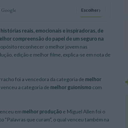
›
o Google
Escolher
 histórias reais, emocionais e inspiradoras, de
melhor compreensão do papel de um seguro na
propósito reconhecer o melhor jovem nas
dução, edição e melhor filme, explica-se em nota de
rracho foi a vencedora da categoria de
melhor
 venceu a categoria de
melhor guionismo
com
 venceu em
melhor produção
e Miguel Allen foi o
to “Palavras que curam”, o qual venceu também na