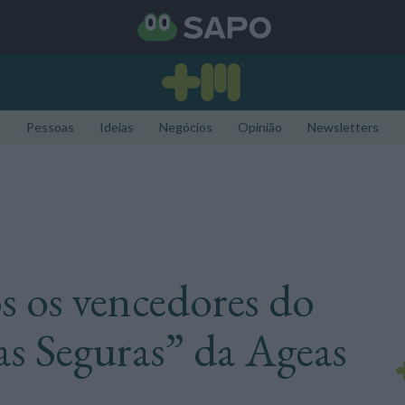
Pessoas
Ideias
Negócios
Opinião
Newsletters
s os vencedores do
as Seguras” da Ageas