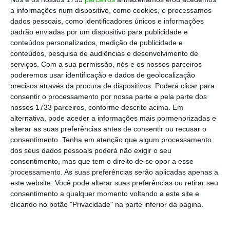
a informações num dispositivo, como cookies, e processamos
dados pessoais, como identificadores únicos e informações
Em pouco mais de 20 anos a explosão do marketing
padrão enviadas por um dispositivo para publicidade e
digital desafiou em todo o mundo o universo do
conteúdos personalizados, medição de publicidade e
marketing linear, e agora a data e a tecnologia com
conteúdos, pesquisa de audiências e desenvolvimento de
serviços.
Com a sua permissão, nós e os nossos parceiros
recurso à inteligência artificial estão a transformar
poderemos usar identificação e dados de geolocalização
por completo a forma como consumimos, como nos
precisos através da procura de dispositivos. Poderá clicar para
entretemos, como nos informamos e, por tudo isto e
consentir o processamento por nossa parte e pela parte dos
nossos 1733 parceiros, conforme descrito acima. Em
muito mais, a forma como vivemos. Esta
alternativa, pode aceder a informações mais pormenorizadas e
transformação atravessa gerações, classes sociais e
alterar as suas preferências antes de consentir ou recusar o
geografias e mexe com praticamente toda a nossa
consentimento.
Tenha em atenção que algum processamento
dos seus dados pessoais poderá não exigir o seu
vida.
consentimento, mas que tem o direito de se opor a esse
processamento. As suas preferências serão aplicadas apenas a
As tendências são inequívocas e vale por isso a pena
este website. Você pode alterar suas preferências ou retirar seu
consentimento a qualquer momento voltando a este site e
estacionar aqui alguns números: o mercado
clicando no botão "Privacidade" na parte inferior da página.
publicitário mundial está avaliado em 1.2 triliões de
dólares (2025, TYNY), mas apenas cinco plataformas