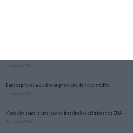
AstraZeneca negoceia megafusão com BMS
3 Agosto 2026
Rock ‘n’ Law volta a 1 de outubro
3 Agosto 2026
Projeto estuda diagnóstico precoce da doença renal crónica
4 Agosto 2026
Bancos preveem quebra na produção de novo crédito
4 Agosto 2026
Visabeira compra empresa de instalações elétricas nos EUA
5 Agosto 2026