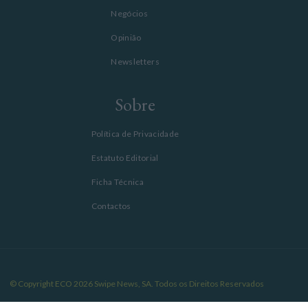
Negócios
Opinião
Newsletters
Sobre
Política de Privacidade
Estatuto Editorial
Ficha Técnica
Contactos
© Copyright ECO 2026 Swipe News, SA. Todos os Direitos Reservados