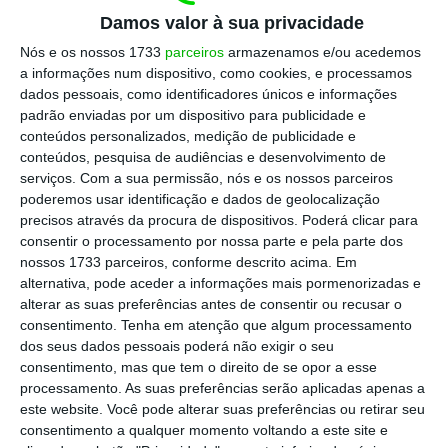
que lixa tudo.
Damos valor à sua privacidade
Nós e os nossos 1733
parceiros
armazenamos e/ou acedemos
A escuta ativa baseada em dados, essa sim a que
a informações num dispositivo, como cookies, e processamos
conta, porque é fidedigna, diz-nos que Portugal é dos
dados pessoais, como identificadores únicos e informações
países europeus onde a migração tem efeitos
padrão enviadas por um dispositivo para publicidade e
conteúdos personalizados, medição de publicidade e
económicos mais positivos: profissionais migrantes já
conteúdos, pesquisa de audiências e desenvolvimento de
representam cerca de 20% da força de trabalho nos
serviços.
Com a sua permissão, nós e os nossos parceiros
setores de tecnologia e inovação, e são essenciais
poderemos usar identificação e dados de geolocalização
precisos através da procura de dispositivos. Poderá clicar para
para crescimento e competitividade. No turismo e na
consentir o processamento por nossa parte e pela parte dos
hotelaria foram decisivos na recuperação pós-
nossos 1733 parceiros, conforme descrito acima. Em
pandemia e e na agricultura asseguram colheitas que
alternativa, pode aceder a informações mais pormenorizadas e
alterar as suas preferências antes de consentir ou recusar o
muitos pensavam impossíveis sem mão de obra
consentimento.
Tenha em atenção que algum processamento
externa.
dos seus dados pessoais poderá não exigir o seu
consentimento, mas que tem o direito de se opor a esse
processamento. As suas preferências serão aplicadas apenas a
A imigração aumenta receitas fiscais, contribui para a
este website. Você pode alterar suas preferências ou retirar seu
segurança social e ajuda a mitigar o forte
consentimento a qualquer momento voltando a este site e