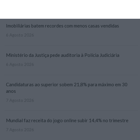
5 Agosto 2026
Imobiliárias batem recordes com menos casas vendidas
6 Agosto 2026
Ministério da Justiça pede auditoria à Polícia Judiciária
6 Agosto 2026
Candidaturas ao superior sobem 21,8% para máximo em 30
anos
7 Agosto 2026
Mundial faz receita do jogo online subir 14,4% no trimestre
7 Agosto 2026