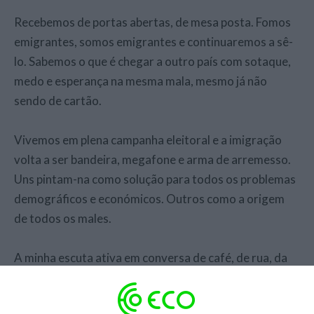
Recebemos de portas abertas, de mesa posta. Fomos
emigrantes, somos emigrantes e continuaremos a sê-
lo. Sabemos o que é chegar a outro país com sotaque,
medo e esperança na mesma mala, mesmo já não
sendo de cartão.
Vivemos em plena campanha eleitoral e a imigração
volta a ser bandeira, megafone e arma de arremesso.
Uns pintam-na como solução para todos os problemas
demográficos e económicos. Outros como a origem
de todos os males.
A minha escuta ativa em conversa de café, de rua, da
comunicação social e afins começa quase sempre da
mesma forma: “Eu não sou contra, mas…” e é o “mas”