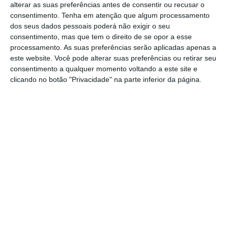
alterar as suas preferências antes de consentir ou recusar o
alguma razão o prazo de entrega vai de 1 de abril
consentimento.
Tenha em atenção que algum processamento
a 30 de junho.
dos seus dados pessoais poderá não exigir o seu
consentimento, mas que tem o direito de se opor a esse
processamento. As suas preferências serão aplicadas apenas a
Acrescento que, para os mais distraídos, que
este website. Você pode alterar suas preferências ou retirar seu
clicam nos botões sem perceberem o alcance dos
consentimento a qualquer momento voltando a este site e
clicando no botão "Privacidade" na parte inferior da página.
“consentimentos”, e que
aderiam à dupla
autenticação no Portal das Finanças, mas que
delegam em terceiros a entrega da modelo 3 do
IRS, este ano vai ser uma montanha-russa
,
sobretudo em termos de fuso horário de
desimpedimento do acesso ao portal – por
tradição, fora de horas – como todos nós, que
trabalhamos nesta área, bem sabemos. O
problema central não reside na introdução da
dupla autenticação, mas na forma como foi
implementada, sobre processos que não foram