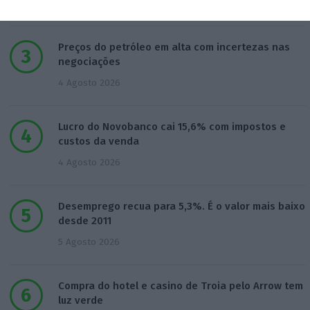
3 Agosto 2026
Preços do petróleo em alta com incertezas nas
negociações
4 Agosto 2026
Lucro do Novobanco cai 15,6% com impostos e
custos da venda
4 Agosto 2026
Desemprego recua para 5,3%. É o valor mais baixo
desde 2011
5 Agosto 2026
Compra do hotel e casino de Troia pelo Arrow tem
luz verde