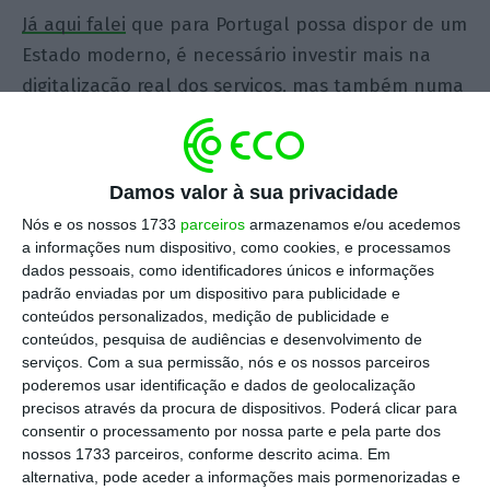
Já aqui falei
que para Portugal possa dispor de um
Estado moderno, é necessário investir mais na
digitalização real dos serviços, mas também numa
cultura organizacional mais aberta, eficiente e
centrada no cidadão. A administração pública
deve ser vista como um facilitador — não como
Damos valor à sua privacidade
um obstáculo.
Nós e os nossos 1733
parceiros
armazenamos e/ou acedemos
a informações num dispositivo, como cookies, e processamos
Vamos à prática: o
período da entrega do IRS está
dados pessoais, como identificadores únicos e informações
padrão enviadas por um dispositivo para publicidade e
prestes a iniciar
– 1 de abril – e não vale pena
conteúdos personalizados, medição de publicidade e
pressas na entrega, durante pelo menos nos
conteúdos, pesquisa de audiências e desenvolvimento de
primeiros 15 dias do mês, porque a “máquina”
serviços.
Com a sua permissão, nós e os nossos parceiros
poderemos usar identificação e dados de geolocalização
ainda está nas afinações. Todos os anos emitimos
precisos através da procura de dispositivos. Poderá clicar para
este alerta, mas a
realidade revela que os
consentir o processamento por nossa parte e pela parte dos
portugueses, na esperança de um reembolso mais
nossos 1733 parceiros, conforme descrito acima. Em
alternativa, pode aceder a informações mais pormenorizadas e
rápido, gostam de entregar nos primeiros dias
. Por