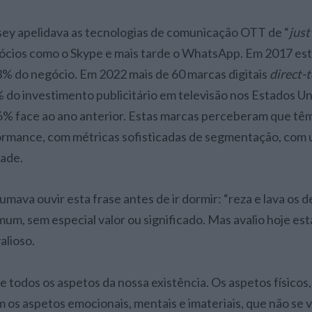
ey apelidava as tecnologias de comunicação OTT de “
just
cios como o Skype e mais tarde o WhatsApp. Em 2017 est
 do negócio. Em 2022 mais de 60 marcas digitais
direct-
do investimento publicitário em televisão nos Estados U
% face ao ano anterior. Estas marcas perceberam que têm 
formance, com métricas sofisticadas de segmentação, com
dade.
ava ouvir esta frase antes de ir dormir: “reza e lava os d
mum, sem especial valor ou significado. Mas avalio hoje es
alioso.
todos os aspetos da nossa existência. Os aspetos físicos,
m os aspetos emocionais, mentais e imateriais, que não se 