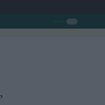
Entrar
ECO
”