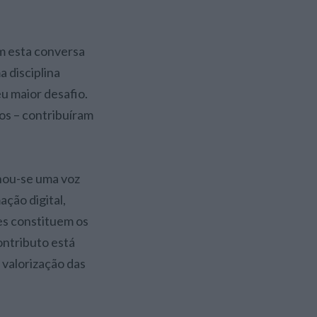
om esta conversa
 disciplina
u maior desafio.
ros – contribuíram
nou-se uma voz
ação digital,
es constituem os
ontributo está
 valorização das