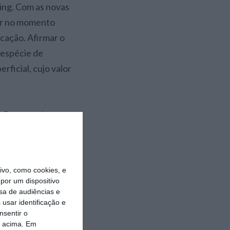
ting. Com as novas
dor no momento
cação. Afirmar o
 espécie de
rficial, cujo valor
. Devem criar
 forma poderão
tónio Damásio
ndo Timothy
vo, como cookies, e
arca converte uma
por um dispositivo
diatista para
sa de audiências e
usar identificação e
 de despoletar
nsentir o
o, conveniência,
o acima. Em