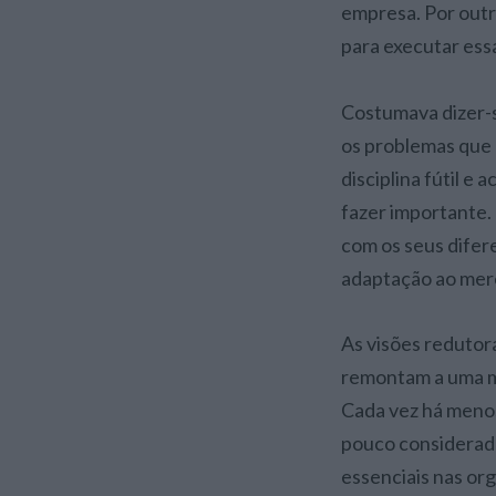
empresa. Por outr
para executar essa
Costumava dizer-s
os problemas que e
disciplina fútil e
fazer importante.
com os seus difer
adaptação ao merc
As visões redutor
remontam a uma me
Cada vez há menos
pouco considerado
essenciais nas or