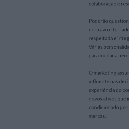
colaboração e res
Poderão questiona
de cravo e ferrad
respeitada e inte
Várias personalida
para mudar a perc
O marketing assu
influente nas deci
experiência do co
novos ativos que 
condicionado por 
marcas.