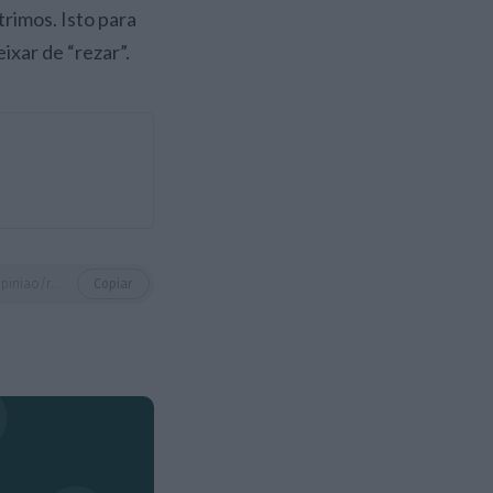
rimos. Isto para
ixar de “rezar”.
https://eco.sapo.pt/opiniao/reza-e-lava-os-dentes/
Copiar