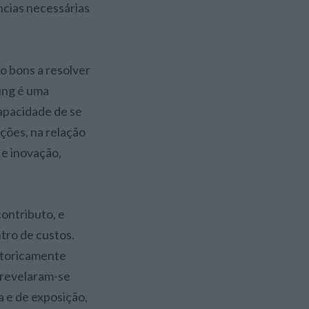
cias necessárias
o bons a resolver
ting é uma
capacidade de se
ções, na relação
 e inovação,
contributo, e
tro de custos.
storicamente
 revelaram-se
a e de exposição,