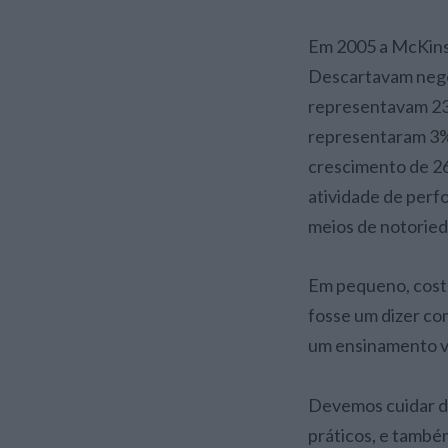
Em 2005 a McKins
Descartavam negó
representavam 23%
representaram 3% 
crescimento de 26
atividade de per
meios de notorie
Em pequeno, costum
fosse um dizer co
um ensinamento v
Devemos cuidar de 
práticos, e també