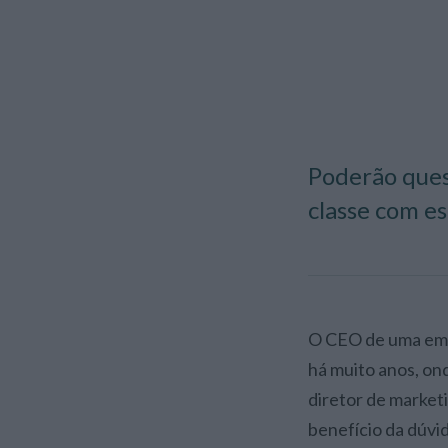
Poderão ques
classe com es
O CEO de uma empresa líder no setor de bens de consumo alimentar deu uma entrevista, não
há muito anos, on
diretor de market
benefício da dúvid