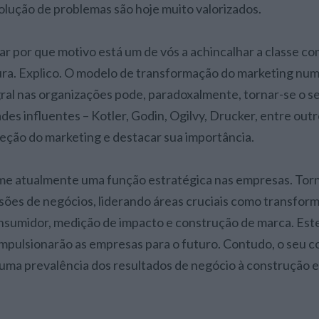
olução de problemas são hoje muito valorizados.
r por que motivo está um de vós a achincalhar a classe c
ura. Explico. O modelo de transformação do marketing numa
gral nas organizações pode, paradoxalmente, tornar-se o se
des influentes – Kotler, Godin, Ogilvy, Drucker, entre out
eção do marketing e destacar sua importância.
me atualmente uma função estratégica nas empresas. Tor
sões de negócios, liderando áreas cruciais como transform
nsumidor, medição de impacto e construção de marca. Est
impulsionarão as empresas para o futuro. Contudo, o seu c
uma prevalência dos resultados de negócio à construção e