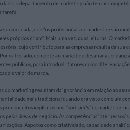
o lado, o departamento de marketing não tem as competên
 tarefa.
e, como piada, que “os profissionais de marketing são muit
les próprios criam”. Mais uma vez, duas leituras. O marke
 acessória, cujo contributo para as empresas resulta da sua 
 Por outro lado, compete ao marketing desafiar as organiza
entes públicos, para introduzir fatores como diferenciação
ado e valor de marca.
as do marketing resultam da ignorância em relação ao seu 
ntalidade mais tradicional quando era visto como um cen
 preconceitos implícitos nos
“soft skills”
do marketing, hi
s pelas áreas de negócio. As competências interpessoais
ganizações. Aspetos como criatividade, capacidade analític