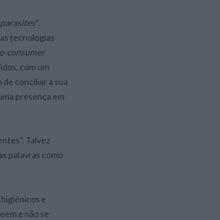
 parasites
”.
as tecnologias
to-consumer
nidos, com um
de conciliar a sua
 uma presença em
entes”. Talvez
tas palavras como
 higiénicos e
veem e não se