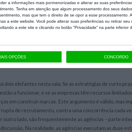
eder a informações mais pormenorizadas e alterar as suas preferência
 capacidade de investimento contínuo.
timento.
Tenha em atenção que algum processamento dos seus dados
nsentimento, mas que tem o direito de se opor a esse processamento. A
marcas devem equilibrar os dois processos, o de conversão
as a este website. Você pode alterar suas preferências ou retirar seu
tando a este site e clicando no botão "Privacidade" na parte inferior 
r. Por causa da tentação legítima dos resultados rápidos, 
ting comprometido e à transformação de estratégias de 
ersão. Este marketing, sem dúvida eficaz, está a negligenc
mo, a capacidade de desafiar e de construir uma presença
AIS OPÇÕES
CONCORDO
ções emocionais com os consumidores.
 dois elefantes nesta sala. Se as estratégias de curto pra
estão a funcionar, e se as empresas têm recursos limitado
orços em construir marcas. Este argumento é válido, mas im
rrupta de recrutamento, contra uma concorrência cada ve
r outro lado, são frequentemente as agências – parte inte
 discussão. Na realidade, as agências executam as duas est