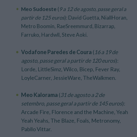
Meo
Sudoeste
(
9 a 12 de agosto, passe geral a
partir de 125 euros
): David Guetta,
NiallHoran,
Metro Boomin, RaeSreemmurd, Bizarrap,
Farruko, Hardwll, Steve Aoki.
Vodafone Paredes de Coura
(
16 a 19 de
agosto, passe geral a partir de 120 euros
):
Lorde, LittleSimz, Wilco, Bicep, Fever Ray,
LoyleCarner, JessieWare, TheWalkmen.
Meo Kalorama
(
31 de agosto a 2 de
setembro, passe geral a partir de 145 euros
):
Arcade Fire, Florence and the Machine, Yeah
Yeah Yeahs, The Blaze, Foals, Metronomy,
Pabllo Vittar.