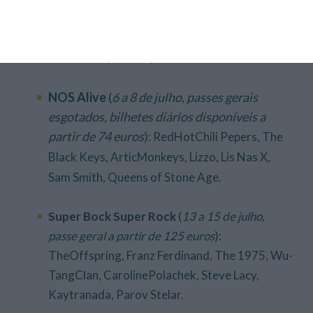
passe geral a partir de 52 euros
): Popcaan,
AyaNakamura, Profjam, Bárbara Bandeira,
WizKhalifa, Matuê, Iann Dior.
NOS Alive
(
6 a 8 de julho, passes gerais
esgotados, bilhetes diários disponíveis a
partir de 74 euros
)
:
Red
HotChili
Pepers, The
Black Keys, ArticMonkeys, Lizzo, Lis Nas X,
Sam Smith, Queens of Stone Age.
Super Bock Super Rock
(
13 a 15 de julho,
passe geral a partir de 125 euros
):
TheOffspring, Franz Ferdinand, The 1975, Wu-
TangClan, CarolinePolachek, Steve Lacy,
Kaytranada, Parov Stelar.