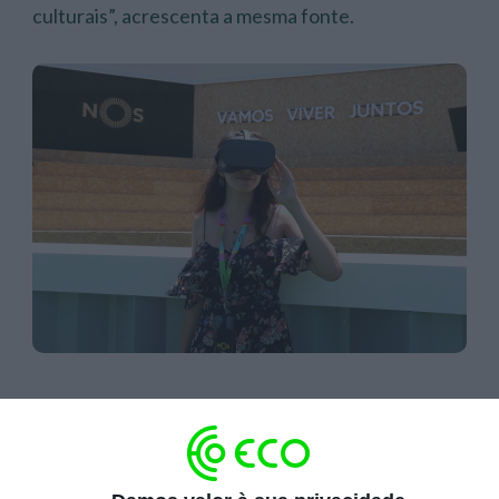
culturais”, acrescenta a mesma fonte.
Do lado da operadora Nos, Rita Torres Baptista,
diretora de marca e comunicação, sublinha que
“na música, a Nos ganha vida e partilha com