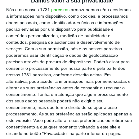
Damos valor à sua privacidade
todos experiências inesquecíveis
, tendo um
sério compromisso de que nada falhe nas ligações
Nós e os nossos 1731
parceiros
armazenamos e/ou acedemos
a informações num dispositivo, como cookies, e processamos
para que todos vivam o festival empoderados ao
dados pessoais, como identificadores únicos e informações
máximo”.
padrão enviadas por um dispositivo para publicidade e
conteúdos personalizados, medição de publicidade e
conteúdos, pesquisa de audiências e desenvolvimento de
“A longevidade da relação e a afinidade de
serviços.
Com a sua permissão, nós e os nossos parceiros
propósito entre a
Nos
e o Nos Alive fazem deste
poderemos usar identificação e dados de geolocalização
evento
uma parte do seu ADN, com um nível de
precisos através da procura de dispositivos. Poderá clicar para
consentir o processamento por nossa parte e pela parte dos
reconhecimento muito transversal na
nossos 1731 parceiros, conforme descrito acima. Em
população
“, acrescenta a gestora.
alternativa, pode aceder a informações mais pormenorizadas e
alterar as suas preferências antes de consentir ou recusar o
consentimento.
Tenha em atenção que algum processamento
Já para a
Vodafone
, a música é encarada como
dos seus dados pessoais poderá não exigir o seu
“um território de emoção e de experiência” que
consentimento, mas que tem o direito de se opor a esse
processamento. As suas preferências serão aplicadas apenas a
permite “criar maior proximidade e
este website. Você pode alterar suas preferências ou retirar seu
cumplicidade” com o público da marca
, como
consentimento a qualquer momento voltando a este site e
explica Leonor Dias, diretora de marca da
clicando no botão "Privacidade" na parte inferior da página.