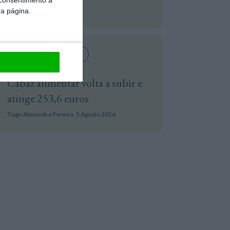
ECO,
5 Agosto 2026
da página.
Radar De Preços 🛒
Cabaz alimentar volta a subir e
atinge 253,6 euros
Tiago Alexandre Pereira,
5 Agosto 2026