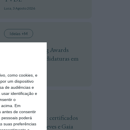
Lusa,
3 Agosto 2026
Ideias +M
APPM Marketing Awards
atingem 290 candidaturas em
2026
vo, como cookies, e
+ M,
4 Agosto 2026
por um dispositivo
sa de audiências e
usar identificação e
nsentir o
Atualidade
o acima. Em
s antes de consentir
Hoje nas notícias: certificados
 pessoais poderá
s suas preferências
de aforro, Luís Neves e Gaia
 consentimento a