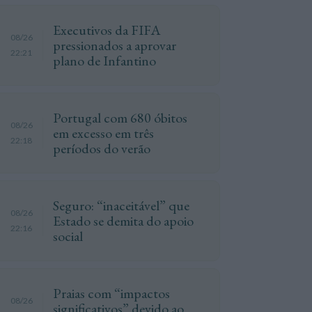
Executivos da FIFA
08/26
pressionados a aprovar
22:21
plano de Infantino
Portugal com 680 óbitos
08/26
em excesso em três
22:18
períodos do verão
Seguro: “inaceitável” que
08/26
Estado se demita do apoio
22:16
social
Praias com “impactos
08/26
significativos” devido ao