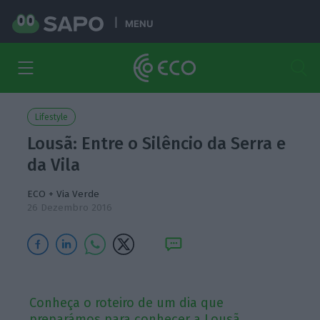
MENU
Lifestyle
Lousã: Entre o Silêncio da Serra e
da Vila
ECO + Via Verde
26 Dezembro 2016
Conheça o roteiro de um dia que
preparámos para conhecer a Lousã.