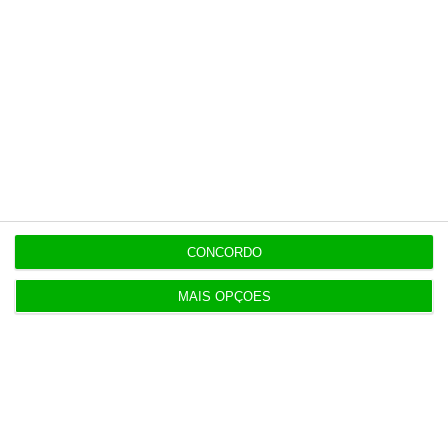
Quando Diego Maradona entra na conversa sobre
taxas de juro
8:59
Volta já recuperou 150 milhões de embalagens
7 Agosto 2026
Espanha repõe controlos fronteiriços a viajantes
de Itália
CONCORDO
MAIS OPÇÕES
7 Agosto 2026
Seguro promulga decreto para regime de
heranças indivisas
7 Agosto 2026
Bola da ‘mão de deus’ de Maradona em leilão por