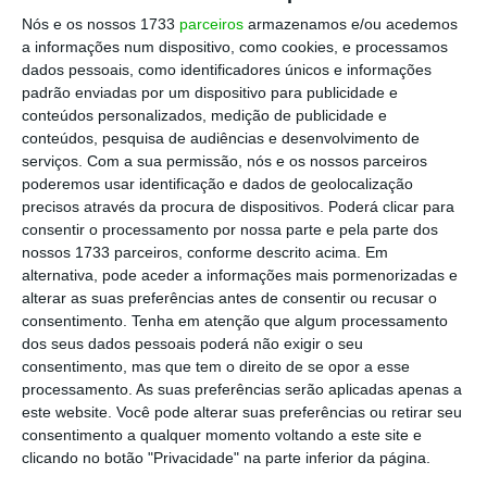
Nós e os nossos 1733
parceiros
armazenamos e/ou acedemos
a informações num dispositivo, como cookies, e processamos
dados pessoais, como identificadores únicos e informações
padrão enviadas por um dispositivo para publicidade e
conteúdos personalizados, medição de publicidade e
conteúdos, pesquisa de audiências e desenvolvimento de
serviços.
Com a sua permissão, nós e os nossos parceiros
poderemos usar identificação e dados de geolocalização
precisos através da procura de dispositivos. Poderá clicar para
consentir o processamento por nossa parte e pela parte dos
1
/
9
nossos 1733 parceiros, conforme descrito acima. Em
alternativa, pode aceder a informações mais pormenorizadas e
alterar as suas preferências antes de consentir ou recusar o
consentimento.
Tenha em atenção que algum processamento
dos seus dados pessoais poderá não exigir o seu
consentimento, mas que tem o direito de se opor a esse
Se quiser visitar a Lousã veja onde pode ficar
processamento. As suas preferências serão aplicadas apenas a
este website. Você pode alterar suas preferências ou retirar seu
hospedado
consentimento a qualquer momento voltando a este site e
clicando no botão "Privacidade" na parte inferior da página.