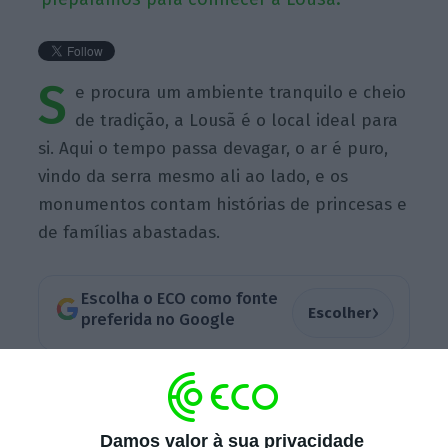
S
e procura um ambiente tranquilo e cheio
de tradição, a Lousã é o local ideal para
si. Aqui o tempo passa devagar, o ar é puro,
vindo da serra mesmo ali ao lado, e os
monumentos contam histórias de princesas e
de famílias abastadas.
Escolha o ECO como fonte
›
Escolher
preferida no Google
Conheça o roteiro que preparámos:
Damos valor à sua privacidade