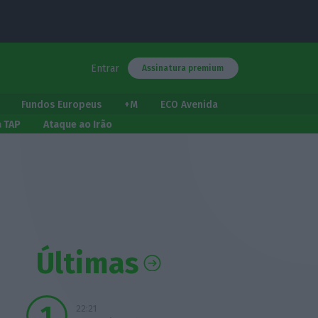
Entrar
Assinatura premium
Fundos Europeus
+M
ECO Avenida
a TAP
Ataque ao Irão
Últimas
22:21