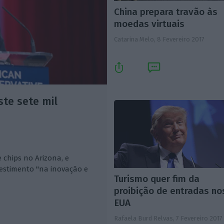
China prepara travão às
moedas virtuais
Catarina Melo,
8 Fevereiro 2017
te sete mil
 chips no Arizona, e
vestimento "na inovação e
Turismo quer fim da
proibição de entradas no
EUA
Rafaela Burd Relvas,
7 Fevereiro 2017