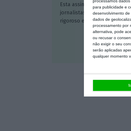
processamos dados p
Esta assinatura é uma forma
para publicidade e 
jornalistas. A nossa contrap
desenvolvimento de 
dados de geolocaliza
rigoroso e credível.
processamento por n
alternativa, pode ac
ou recusar o consen
não exigir o seu co
serão aplicadas apen
Veja 
qualquer momento vol
M