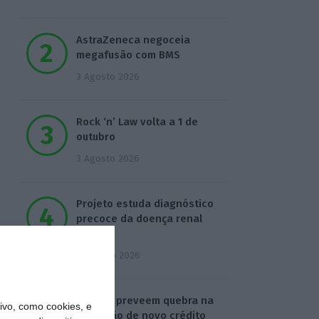
AstraZeneca negoceia
megafusão com BMS
3 Agosto 2026
Rock ‘n’ Law volta a 1 de
outubro
3 Agosto 2026
Projeto estuda diagnóstico
precoce da doença renal
crónica
4 Agosto 2026
Bancos preveem quebra na
vo, como cookies, e
produção de novo crédito