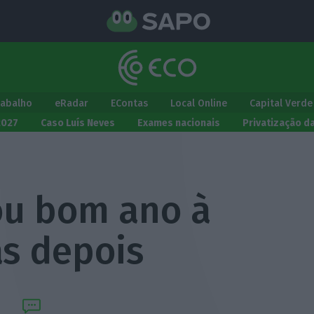
rabalho
eRadar
EContas
Local Online
Capital Verde
2027
Caso Luís Neves
Exames nacionais
Privatização d
ou bom ano à
as depois