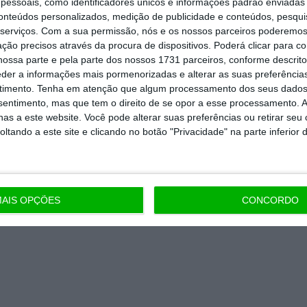
essoais, como identificadores únicos e informações padrão enviadas 
 de apoiar o ECO e os seus
conteúdos personalizados, medição de publicidade e conteúdos, pesqui
artida é o jornalismo independente,
serviços.
Com a sua permissão, nós e os nossos parceiros poderemos 
ção precisos através da procura de dispositivos. Poderá clicar para co
ossa parte e pela parte dos nossos 1731 parceiros, conforme descrit
eder a informações mais pormenorizadas e alterar as suas preferência
timento.
Tenha em atenção que algum processamento dos seus dados
Assine já
nsentimento, mas que tem o direito de se opor a esse processamento. A
as a este website. Você pode alterar suas preferências ou retirar seu
todos os planos
tando a este site e clicando no botão "Privacidade" na parte inferior 
AIS OPÇÕES
CONCORDO