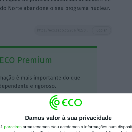
a do Norte abandone o seu programa nuclear.
https://eco.sapo.pt/2017/02/09/trump-desejou-bom-ano-a-china-16-dias-depois/
Copiar
 ECO Premium
mação é mais importante do que
dependente e rigoroso.
Premium e tenha acesso a notícias
nta, às reportagens e especiais que
Damos valor à sua privacidade
ória.
31
parceiros
armazenamos e/ou acedemos a informações num dispositi