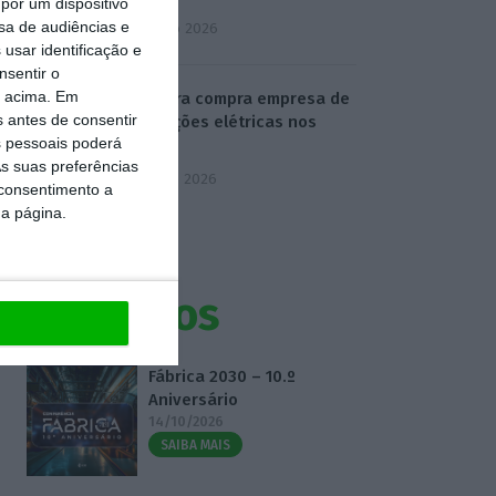
por um dispositivo
sa de audiências e
4 Agosto 2026
usar identificação e
nsentir o
o acima. Em
Visabeira compra empresa de
s antes de consentir
instalações elétricas nos
 pessoais poderá
EUA
s suas preferências
5 Agosto 2026
 consentimento a
da página.
Eventos
Fábrica 2030 – 10.º
Aniversário
14/10/2026
SAIBA MAIS