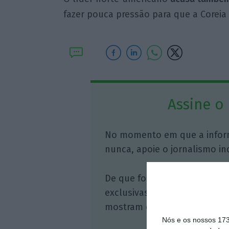
fazer pouca pressão para que a Corei
Assine o
No momento em que a infor
nunca, apoie o jornalismo in
De que forma? Assine o ECO 
exclusivas, à opinião que co
mostram o outro lado da hist
Nós e os nossos 17