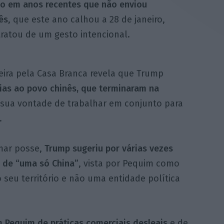
ano em anos recentes que não enviou
ês
, que este ano calhou a 28 de janeiro,
ratou de um gesto intencional.
ira pela Casa Branca revela que Trump
ias ao povo chinês, que terminaram na
 sua vontade de trabalhar em conjunto para
.
omar posse,
Trump sugeriu por várias vezes
a de “uma só China”
, vista por Pequim como
 seu território e não uma entidade política
Pequim de práticas comerciais desleais
e de