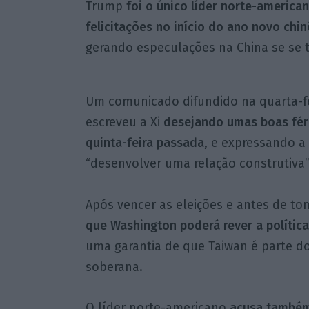
Trump
foi o único líder norte-americ
felicitações no início do ano novo chin
gerando especulações na China se se t
Um comunicado difundido na quarta-fe
escreveu a Xi
desejando umas boas fér
quinta-feira passada
, e expressando a
“desenvolver uma relação construtiva”
Após vencer as eleições e antes de t
que Washington poderá rever a polític
uma garantia de que Taiwan é parte do
soberana.
O líder norte-americano
acusa também 