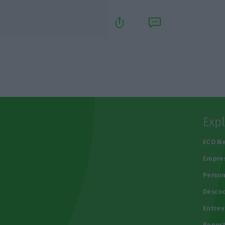
Exp
e
ECO N
Empre
Person
Descod
Entrev
Repor