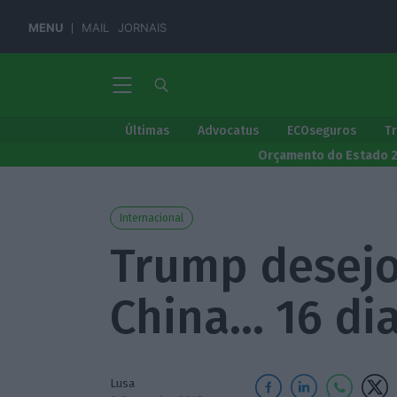
MENU
MAIL
JORNAIS
Últimas
Advocatus
ECOseguros
T
Orçamento do Estado 
Internacional
Trump desej
China… 16 di
Lusa