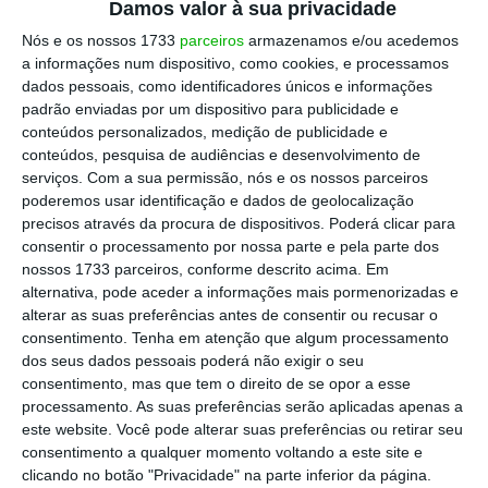
armazenamento flash, anunciou o
Damos valor à sua privacidade
lançamento de um novo cartão de memória,
Nós e os nossos 1733
parceiros
armazenamos e/ou acedemos
com o dobro do espaço – exacto, 400 GB
!
a informações num dispositivo, como cookies, e processamos
dados pessoais, como identificadores únicos e informações
padrão enviadas por um dispositivo para publicidade e
Escolha o ECO como fonte
conteúdos personalizados, medição de publicidade e
›
Escolher
preferida no Google
conteúdos, pesquisa de audiências e desenvolvimento de
serviços.
Com a sua permissão, nós e os nossos parceiros
poderemos usar identificação e dados de geolocalização
O SanDisk Ultra® microSDXC™ UHS-I deverá
precisos através da procura de dispositivos. Poderá clicar para
consentir o processamento por nossa parte e pela parte dos
dar para armazenar até 40 horas de vídeos
nossos 1733 parceiros, conforme descrito acima. Em
Full HD, para além de atingir velocidades de
alternativa, pode aceder a informações mais pormenorizadas e
transferência até 100 MB por segundo, o que
alterar as suas preferências antes de consentir ou recusar o
consentimento.
Tenha em atenção que algum processamento
significa que podemos transferir até 1200
dos seus dados pessoais poderá não exigir o seu
fotos por minuto. O cartão foi classificado
consentimento, mas que tem o direito de se opor a esse
como Application Performance Class 1
processamento. As suas preferências serão aplicadas apenas a
este website. Você pode alterar suas preferências ou retirar seu
(Especificação de Desempenho A1),
tornando-
consentimento a qualquer momento voltando a este site e
o uma opção viável para expandir a memória
clicando no botão "Privacidade" na parte inferior da página.