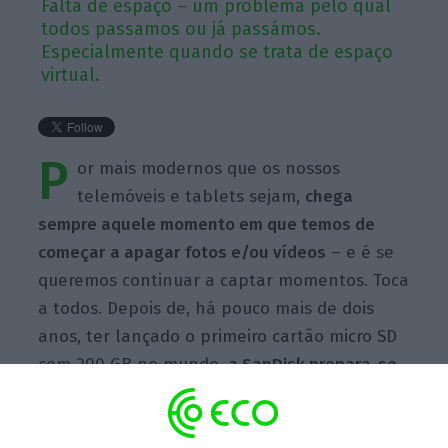
Falta de espaço – um problema pelo qual
todos passamos ou já passámos.
Especialmente quando se trata de espaço
virtual.
P
or mais modernos que os nossos
telemóveis e tablets sejam,
chega
sempre aquele momento em que temos de
começar a apagar fotos e/ou vídeos
– e é se
queremos continuar a captar momentos. Toca
a todos. Depois de, há pouco mais de dois
anos, ter lançado o primeiro cartão micro SD
com 200 GB no mundo,
a SanDisk prepara-se
para subir novamente a fasquia.
Desta vez, a
empresa especialista em soluções de