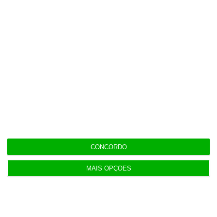
15:17
Polícia espanhola já pede passaporte a viajantes
de Itália
14:22
Honda HR-V: a razão vence a moda no trânsito e
nas férias
12:34
Eclipse. Dos óculos grátis aos telescópios de 12
CONCORDO
mil euros
MAIS OPÇÕES
12:09
Benfica lança petição pela suspensão dos direitos
de TV