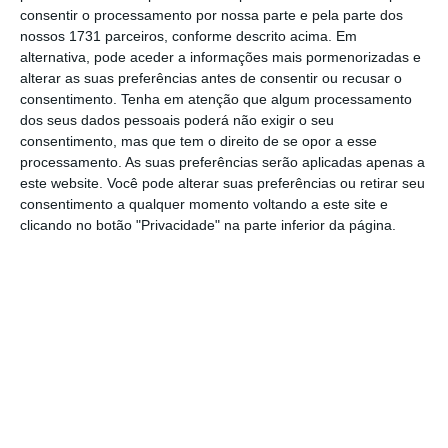
o chefe de segurança do sistema de carros
consentir o processamento por nossa parte e pela parte dos
autónomos da Uber, Noah Zych, diz que o
nossos 1731 parceiros, conforme descrito acima. Em
alternativa, pode aceder a informações mais pormenorizadas e
“objetivo é trabalhar para ganhar a
alterar as suas preferências antes de consentir ou recusar o
confiança e ajudar a impulsionar a indústria”.
consentimento.
Tenha em atenção que algum processamento
Por isso a
multinacional vai exigir maior
dos seus dados pessoais poderá não exigir o seu
consentimento, mas que tem o direito de se opor a esse
experiência e treino técnico aos funcionários
processamento. As suas preferências serão aplicadas apenas a
sentados ao volante dos veículos
.
este website. Você pode alterar suas preferências ou retirar seu
consentimento a qualquer momento voltando a este site e
clicando no botão "Privacidade" na parte inferior da página.
Parceiros da Uber têm de pagar 200 euros. E ter
este dístico
Ler Mais
Entre outras precauções, a Uber quer ainda
manter o sistema de carros autónomos ligado
permanentemente e ativar o sistema de
travagem automático de emergência.