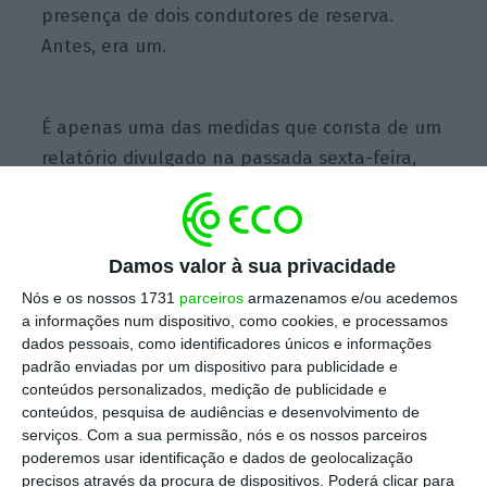
presença de dois condutores de reserva.
Antes, era um.
É apenas uma das medidas que consta de um
relatório divulgado na passada sexta-feira,
após meses de uma auditoria interna de
segurança. Durante este tempo, a empresa
de gestão de riscos LyClairRyan fez também
Damos valor à sua privacidade
uma auditoria externa.
Nós e os nossos 1731
parceiros
armazenamos e/ou acedemos
a informações num dispositivo, como cookies, e processamos
Os analistas consideram que a empresa tem
dados pessoais, como identificadores únicos e informações
padrão enviadas por um dispositivo para publicidade e
agora um longo caminho para conquistar
conteúdos personalizados, medição de publicidade e
credibilidade.
conteúdos, pesquisa de audiências e desenvolvimento de
serviços.
Com a sua permissão, nós e os nossos parceiros
poderemos usar identificação e dados de geolocalização
Numa entrevista citada pela Associated Press,
precisos através da procura de dispositivos. Poderá clicar para