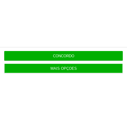
5 Agosto 2026
Polícia propôs mais câmaras na AR, mas partidos
recusaram
5 Agosto 2026
Compra do hotel e casino de Troia pelo Arrow tem
luz verde
CONCORDO
MAIS OPÇÕES
5 Agosto 2026
Ministro garante entrada a “todos os imigrantes”
com emprego