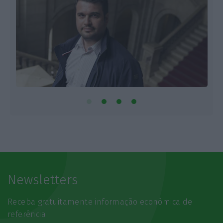
Newsletters
Receba gratuitamente informação económica de
referência