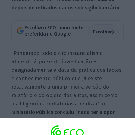
depois de retirados dados sob sigilo bancário.
Escolha o ECO como fonte
›
Escolher
preferida no Google
“Ponderado todo o circunstancialismo
atinente à presente investigação –
designadamente a data da prática dos factos,
o conhecimento público que já existe
relativamente a uma primeira versão do
relatório e do objeto dos autos, assim como
as diligências probatórias a realizar”, o
Ministério Público concluiu “nada ter a opor
que a CGD a disponibilize à AR”, refere em
comunicado.