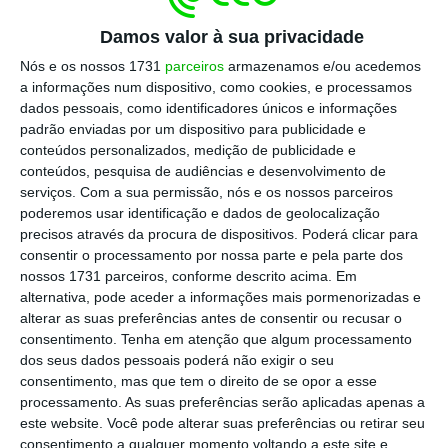
Damos valor à sua privacidade
“Entende-se que a sua disponibilização à AR
Nós e os nossos 1731
parceiros
armazenamos e/ou acedemos
não é prejudicial aos interesses da
a informações num dispositivo, como cookies, e processamos
dados pessoais, como identificadores únicos e informações
prossecução da Justiça e à descoberta da
padrão enviadas por um dispositivo para publicidade e
verdade material”, refere o comunicado,
conteúdos personalizados, medição de publicidade e
salientando que “
o acesso ao documento
conteúdos, pesquisa de audiências e desenvolvimento de
serviços.
Com a sua permissão, nós e os nossos parceiros
somente está a ser solicitado por ser
poderemos usar identificação e dados de geolocalização
essencial ao exercício cabal das competências
precisos através da procura de dispositivos. Poderá clicar para
da Comissão da AR
(…) e que será utilizado
consentir o processamento por nossa parte e pela parte dos
nossos 1731 parceiros, conforme descrito acima. Em
apenas nesse âmbito”.
alternativa, pode aceder a informações mais pormenorizadas e
alterar as suas preferências antes de consentir ou recusar o
consentimento.
Tenha em atenção que algum processamento
CGD perdeu 1.200 milhões em créditos de risco.
dos seus dados pessoais poderá não exigir o seu
Veja a lista
consentimento, mas que tem o direito de se opor a esse
Ler Mais
processamento. As suas preferências serão aplicadas apenas a
este website. Você pode alterar suas preferências ou retirar seu
consentimento a qualquer momento voltando a este site e