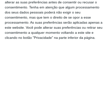
alterar as suas preferências antes de consentir ou recusar o
Sustentabilidade e Gabinete da Indra, que
consentimento.
Tenha em atenção que algum processamento
dos seus dados pessoais poderá não exigir o seu
afirmou que a sustentabilidade já era uma
consentimento, mas que tem o direito de se opor a esse
“tendência fundamental” antes da pandemia
processamento. As suas preferências serão aplicadas apenas a
e, especificamente na sua empresa “parte
este website. Você pode alterar suas preferências ou retirar seu
consentimento a qualquer momento voltando a este site e
central do modelo de negócio”.
clicando no botão "Privacidade" na parte inferior da página.
“A sustentabilidade é parte do nosso negócio
porque já o é para os nossos clientes. Os mais
céticos pensam que é uma moda e que vai
passar. Penso que não, que chegou para ficar.
No fim de contas, é uma questão de
mentalidade das empresas, dos acionistas e
das pessoas. E alinhámo-nos com esta
tendência com
a vontade de a liderar
“,
defendeu.