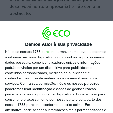
desenvolvimento empresarial e não como um
obstáculo.
Escolha o ECO como fonte
›
Escolher
preferida no Google
Damos valor à sua privacidade
A segunda edição da Forbes Summit
Nós e os nossos 1733
parceiros
armazenamos e/ou acedemos
a informações num dispositivo, como cookies, e processamos
Sustainability, que teve lugar em Madrid, teve
dados pessoais, como identificadores únicos e informações
como objetivo rever o papel dos conselheiros
padrão enviadas por um dispositivo para publicidade e
e o futuro das finanças sustentáveis.
conteúdos personalizados, medição de publicidade e
conteúdos, pesquisa de audiências e desenvolvimento de
serviços.
Com a sua permissão, nós e os nossos parceiros
poderemos usar identificação e dados de geolocalização
O debate “
O novo papel das empresas no de
precisos através da procura de dispositivos. Poderá clicar para
Sustentabilidade e Economia Circular
“, por
consentir o processamento por nossa parte e pela parte dos
nossos 1733 parceiros, conforme descrito acima. Em
exemplo, contou com a participação de
alternativa, pode aceder a informações mais pormenorizadas e
Manuel Ausaverri, diretor de Estratégia,