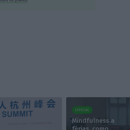
todos os planos
ESPECIAL
Mindfulness a
férias, como