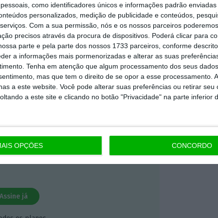
essoais, como identificadores únicos e informações padrão enviadas 
 ECO Premium
conteúdos personalizados, medição de publicidade e conteúdos, pesqui
serviços.
Com a sua permissão, nós e os nossos parceiros poderemos 
ção precisos através da procura de dispositivos. Poderá clicar para co
mação é mais importante do que
ossa parte e pela parte dos nossos 1733 parceiros, conforme descrit
dependente e rigoroso.
eder a informações mais pormenorizadas e alterar as suas preferência
timento.
Tenha em atenção que algum processamento dos seus dados
nsentimento, mas que tem o direito de se opor a esse processamento. A
Premium e tenha acesso a notícias
as a este website. Você pode alterar suas preferências ou retirar seu
nta, às reportagens e especiais que
tando a este site e clicando no botão "Privacidade" na parte inferior 
ória.
 de apoiar o ECO e os seus
AIS OPÇÕES
CONCORDO
artida é o jornalismo independente,
Assine já