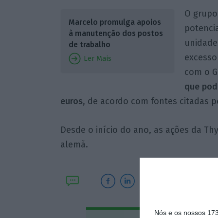
O grupo
Marcelo promulga apoios
potencia
à manutenção dos postos
unidade 
de trabalho
excesso
Ler Mais
com o G
que pod
euros
, de acordo com fontes citadas p
Desde o início do ano, as ações da T
alemã.
Nós e os nossos 17