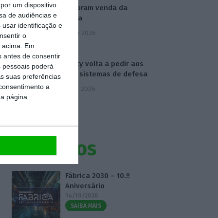
por um dispositivo
assessoram venda da
sa de audiências e
Caravela
usar identificação e
4 Agosto 2026
nsentir o
o acima. Em
s antes de consentir
Zelensky volta a pedir aos
 pessoais poderá
aliados sistemas de defesa
s suas preferências
 consentimento a
5 Agosto 2026
da página.
Eventos
Fábrica 2030 – 10.º
Aniversário
14/10/2026
SAIBA MAIS