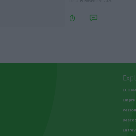
Lusa,
19 Novembro 2020
Exp
e
ECO N
Empre
Person
Descod
Entrev