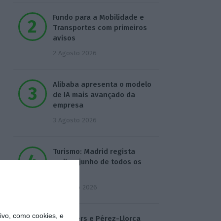
Fundo para a Mobilidade e
Transportes com primeiros
avisos
2 Agosto 2026
Alibaba apresenta o modelo
de IA mais avançado da
empresa
3 Agosto 2026
Turismo: Madrid regista
melhor junho de todos os
tempos
4 Agosto 2026
vo, como cookies, e
Linklaters e Pérez-Llorca