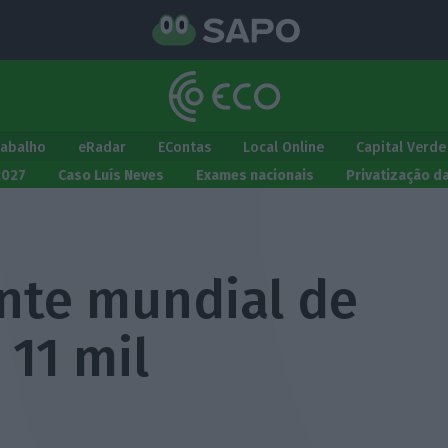
rabalho
eRadar
EContas
Local Online
Capital Verde
2027
Caso Luís Neves
Exames nacionais
Privatização d
ante mundial de
 11 mil