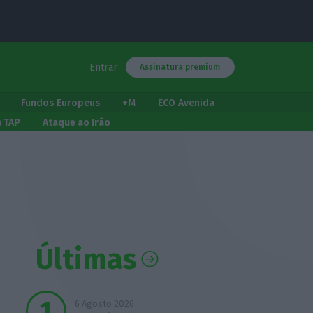
Entrar
Assinatura premium
Fundos Europeus
+M
ECO Avenida
a TAP
Ataque ao Irão
Últimas
6 Agosto 2026