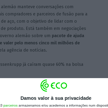
 alemão manteve conversações com
is compradores e parceiros de fusão para a
de aço, com o objetivo de lidar com o
 de produto. Está também em negociações
overno alemão sobre um
pacote de ajuda
e valer pelo menos cinco mil milhões de
ela agência de notícias.
hyssenkrupp já caíram quase 60% na bolsa
https://eco.sapo.pt/2020/11/19/maior-fabricante-mundial-de-aco-vai-cortar-11-mil-empregos/
Copiar
Damos valor à sua privacidade
33
parceiros
armazenamos e/ou acedemos a informações num dispositi