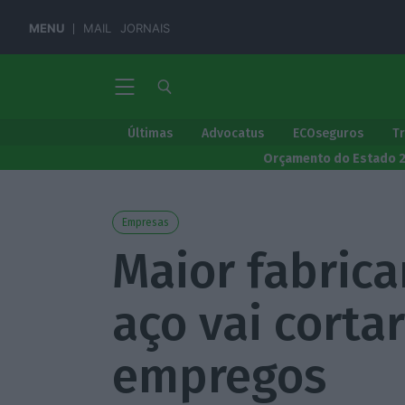
MENU
MAIL
JORNAIS
Últimas
Advocatus
ECOseguros
T
Orçamento do Estado 
Empresas
Maior fabric
aço vai cortar
empregos