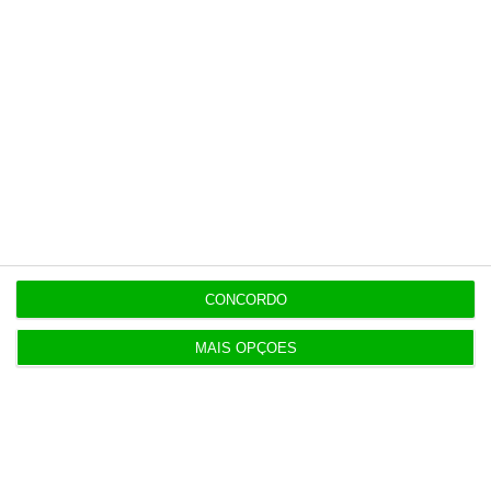
história.
Esta assinatura é uma forma de apoiar
o ECO e os seus jornalistas. A nossa
contrapartida é o jornalismo
independente, rigoroso e credível.
Assine já
Veja todos os planos
CONCORDO
MAIS OPÇÕES
Últimas