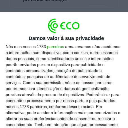
Nessa nota, a associação diz ser
“absolutamente fundamental que o Governo,
face à clara melhoria da situação pandémica
Damos valor à sua privacidade
e perspetivando o previsível lançamento
Nós e os nossos 1733
parceiros
armazenamos e/ou acedemos
para breve de um plano de desconfinamento,
a informações num dispositivo, como cookies, e processamos
considere desde já
a inclusão do comércio de
dados pessoais, como identificadores únicos e informações
padrão enviadas por um dispositivo para publicidade e
automóveis, novos e usados, entre as áreas
conteúdos personalizados, medição de publicidade e
de atividade económica
, contempladas numa
conteúdos, pesquisa de audiências e desenvolvimento de
primeira fase do respetivo plano”.
serviços.
Com a sua permissão, nós e os nossos parceiros
poderemos usar identificação e dados de geolocalização
precisos através da procura de dispositivos. Poderá clicar para
consentir o processamento por nossa parte e pela parte dos
A Anecra recordou que este “foi mesmo dos
nossos 1733 parceiros, conforme descrito acima. Em
primeiros setores a retomar a atividade no
alternativa, pode aceder a informações mais pormenorizadas e
primeiro desconfinamento em 2020, em
alterar as suas preferências antes de consentir ou recusar o
consentimento.
Tenha em atenção que algum processamento
grande parte, fruto do lançamento do