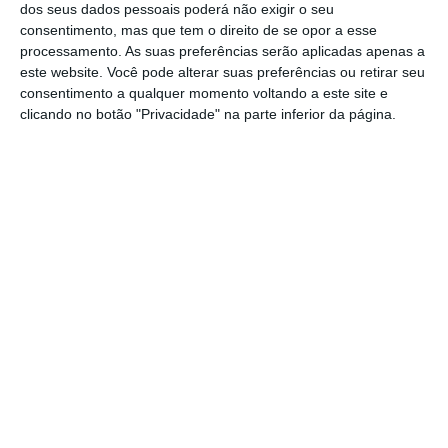
dos seus dados pessoais poderá não exigir o seu
protocolo sanitário do setor automóvel” uma
consentimento, mas que tem o direito de se opor a esse
peça “fundamental para o necessário
processamento. As suas preferências serão aplicadas apenas a
este website. Você pode alterar suas preferências ou retirar seu
sentimento de segurança e confiança de
consentimento a qualquer momento voltando a este site e
todos os diferentes atores envolvidos no
clicando no botão "Privacidade" na parte inferior da página.
processo: empresários, colaboradores,
fornecedores e clientes”.
Além disso, de acordo com a associação “o
setor do comércio automóvel, e em particular
o da venda de viaturas novas,
é uma das
áreas que mais têm sido afetadas pelo
processo de confinamento, com quebras
acumuladas de quase 40% em 2020 e que no
mais recente mês de fevereiro ficou muito
perto de uma quebra de 60%
”.