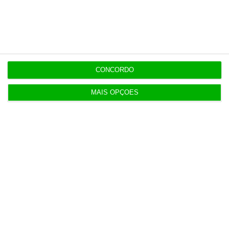
6 Agosto 2026
Praias com “impactos significativos” devido ao
mau tempo
CONCORDO
MAIS OPÇÕES
6 Agosto 2026
Vending de Oliveira do Bairro compra fábrica de
copos e café
Populares
Serão os salários apenas a ponta de um