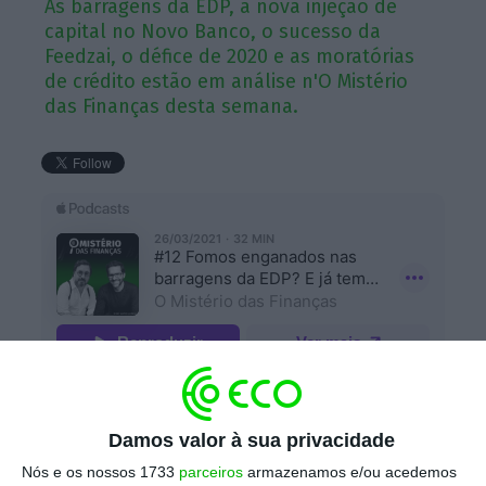
As barragens da EDP, a nova injeção de
capital no Novo Banco, o sucesso da
Feedzai, o défice de 2020 e as moratórias
de crédito estão em análise n'O Mistério
das Finanças desta semana.
A
final, o Estado foi ou não enganado no
negócio das barragens da EDP? E vamos
Damos valor à sua privacidade
ou não ter, finalmente, um novo Novo Banco?
Nós e os nossos 1733
parceiros
armazenamos e/ou acedemos