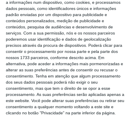
Estes são dois casos analisados no episódio
a informações num dispositivo, como cookies, e processamos
desta semana d’ O Mistério das Finanças,
dados pessoais, como identificadores únicos e informações
padrão enviadas por um dispositivo para publicidade e
podcast do ECO apresentado pelos
conteúdos personalizados, medição de publicidade e
jornalistas António Costa e Pedro Santos
conteúdos, pesquisa de audiências e desenvolvimento de
Guerreiro.
serviços.
Com a sua permissão, nós e os nossos parceiros
poderemos usar identificação e dados de geolocalização
precisos através da procura de dispositivos. Poderá clicar para
consentir o processamento por nossa parte e pela parte dos
Escolha o ECO como fonte
›
Escolher
nossos 1733 parceiros, conforme descrito acima. Em
preferida no Google
alternativa, pode aceder a informações mais pormenorizadas e
alterar as suas preferências antes de consentir ou recusar o
consentimento.
Tenha em atenção que algum processamento
O episódio abre com um editorial sobre a
dos seus dados pessoais poderá não exigir o seu
Feedzai, o novo unicórnio português. E
consentimento, mas que tem o direito de se opor a esse
termina com análise ao défice orçamental de
processamento. As suas preferências serão aplicadas apenas a
este website. Você pode alterar suas preferências ou retirar seu
5,7% em 2020 e com o fim das moratórias
consentimento a qualquer momento voltando a este site e
privadas, que fará retomar o pagamento de
clicando no botão "Privacidade" na parte inferior da página.
3,7 mil milhões de euros em crédito à
habitação de famílias portuguesas.