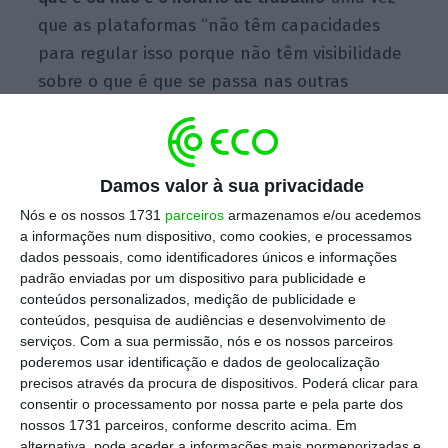
que as plataformas “não têm capacidades
para regular isso porque não têm visibilidade
sobre o que é que se passa nas outras
aplicações”.
Escolha o ECO como fonte
Damos valor à sua privacidade
›
Escolher
preferida no Google
Nós e os nossos 1731
parceiros
armazenamos e/ou acedemos
a informações num dispositivo, como cookies, e processamos
dados pessoais, como identificadores únicos e informações
“O que lhe posso dizer é que
nos mantemos
padrão enviadas por um dispositivo para publicidade e
sempre disponíveis
, tanto num negócio como
conteúdos personalizados, medição de publicidade e
no outro, para trabalhar e colaborar com os
conteúdos, pesquisa de audiências e desenvolvimento de
serviços.
Com a sua permissão, nós e os nossos parceiros
decisores políticos, reguladores, outras
poderemos usar identificação e dados de geolocalização
plataformas ou outros stakeholders
para
precisos através da procura de dispositivos. Poderá clicar para
chegar a situações que sejam mais favoráveis
consentir o processamento por nossa parte e pela parte dos
nossos 1731 parceiros, conforme descrito acima. Em
para este tipo de trabalhadores
“, respondeu
alternativa, pode aceder a informações mais pormenorizadas e