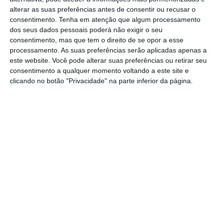
Manuel Pina em
entrevista ao
Público
este
alterar as suas preferências antes de consentir ou recusar o
domingo
. O gestor ressalva que, de acordo
consentimento.
Tenha em atenção que algum processamento
dos seus dados pessoais poderá não exigir o seu
com a lei de TVDE em Portugal, a relação
consentimento, mas que tem o direito de se opor a esse
laboral “não pode ser diretamente entre as
processamento. As suas preferências serão aplicadas apenas a
plataformas e entre os motoristas”, passando
este website. Você pode alterar suas preferências ou retirar seu
consentimento a qualquer momento voltando a este site e
sempre pelos operadores de TVDE.
clicando no botão "Privacidade" na parte inferior da página.
Uber vai integrar 70 mil condutores no Reino Unido
Ler Mais
Apesar de ser favorável a mais regalias para
os trabalhadores, Manuel Pina considera que
é indispensável equilibrar essa melhoria com
as características intrínsecas deste tipo de