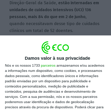
Direção-Geral da Saúde,
estão internadas em
unidades de cuidados intensivos (UCI) 136
pessoas, mais 84 do que em 2 de junho,
quando necessitavam desse tipo de cuidados
clínicos um total de 52 doentes.
Estas 136 pessoas que estão em UCI
representam 55% do valor crítico de 245
Damos valor à sua privacidade
camas ocupadas previsto nas “linhas
Nós e os nossos 1733
parceiros
armazenamos e/ou acedemos
vermelhas” estabelecidas por diversos
a informações num dispositivo, como cookies, e processamos
dados pessoais, como identificadores únicos e informações
especialistas que definiram vários indicadores
padrão enviadas por um dispositivo para publicidade e
de acompanhamento da evolução da
conteúdos personalizados, medição de publicidade e
pandemia em Portugal.
conteúdos, pesquisa de audiências e desenvolvimento de
serviços.
Com a sua permissão, nós e os nossos parceiros
poderemos usar identificação e dados de geolocalização
“Adotando uma taxa de ocupação de 85%, o
precisos através da procura de dispositivos. Poderá clicar para