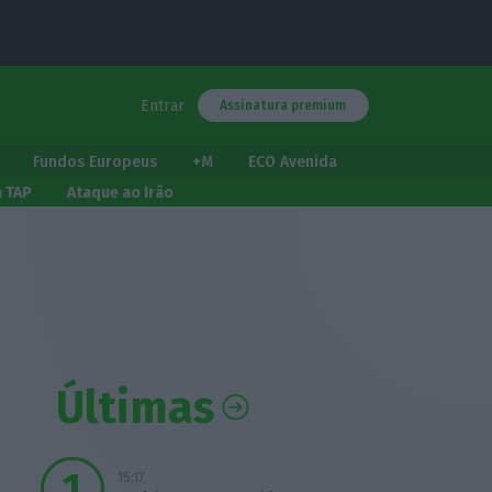
Entrar
Assinatura premium
Fundos Europeus
+M
ECO Avenida
a TAP
Ataque ao Irão
Últimas
15:17