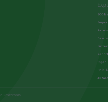
Exp
e
ECO N
Empre
Person
Descod
Entrev
Repor
Especi
Opiniã
Autore
tos Reservados