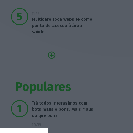
11:49
Multicare foca website como
ponto de acesso à área
saúde
Populares
“Já todos interagimos com
bots maus e bons. Mais maus
do que bons”
16:59