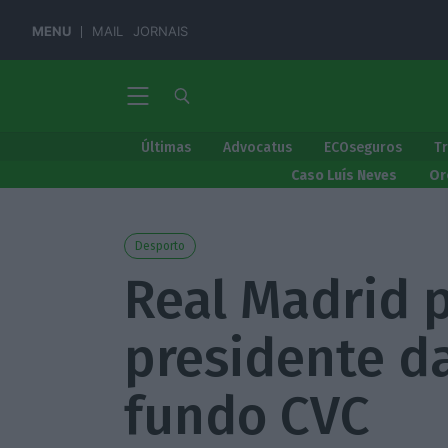
MENU
MAIL
JORNAIS
Últimas
Advocatus
ECOseguros
T
Caso Luís Neves
Or
Desporto
Real Madrid 
presidente da
fundo CVC