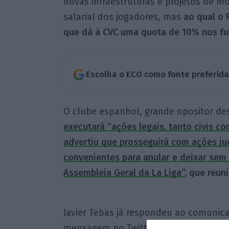
novas infraestruturas e projetos de 
salarial dos jogadores, mas
ao qual o 
que dá à CVC uma quota de 10% nos futu
Escolha o ECO como fonte preferid
O clube espanhol, grande opositor dest
executará “ações legais, tanto civis co
advertiu que prosseguirá com ações jud
convenientes para anular e deixar sem
Assembleia Geral da La Liga”
, que reun
Javier Tebas já respondeu ao comunic
mensagem no Twitter, na qual critica 