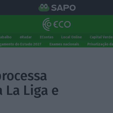
rabalho
eRadar
EContas
Local Online
Capital Verde
çamento do Estado 2027
Exames nacionais
Privatização d
processa
 La Liga e