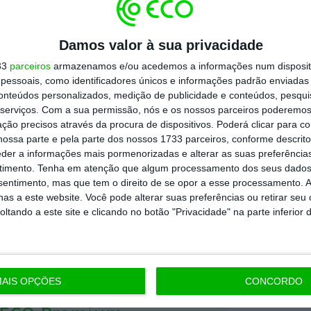
ador” desde há anos.
Damos valor à sua privacidade
avier
33
parceiros
armazenamos e/ou acedemos a informações num dispositi
essoais, como identificadores únicos e informações padrão enviadas 
conteúdos personalizados, medição de publicidade e conteúdos, pesqui
irmou que “o anúncio da ação legal é
serviços.
Com a sua permissão, nós e os nossos parceiros poderemos 
ção precisos através da procura de dispositivos. Poderá clicar para co
estamente infundado”, acrescentando que se
ossa parte e pela parte dos nossos 1733 parceiros, conforme descrit
 ação legal disponível para se defender. A
eder a informações mais pormenorizadas e alterar as suas preferência
timento.
Tenha em atenção que algum processamento dos seus dados
lubes membros da La Liga aprovem o acordo,
nsentimento, mas que tem o direito de se opor a esse processamento. A
dos”.
as a este website. Você pode alterar suas preferências ou retirar seu
tando a este site e clicando no botão "Privacidade" na parte inferior 
https://eco.sapo.pt/2021/08/10/real-madrid-processa-presidente-da-la-liga-e-fundo-cvc/
Copiar
AIS OPÇÕES
CONCORDO