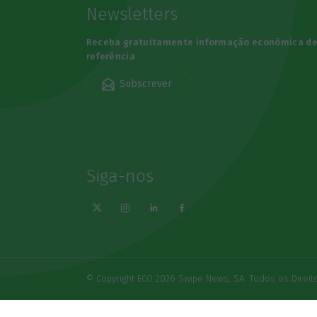
Newsletters
Receba gratuitamente informação económica d
referência
Subscrever
Siga-nos
© Copyright ECO 2026 Swipe News, SA. Todos os Direi