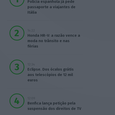
Polícia espanhola já pede
passaporte a viajantes de
Itália
14:22
Honda HR-V: a razão vence a
moda no trânsito e nas
férias
12:34
Eclipse. Dos óculos grátis
aos telescópios de 12 mil
euros
12:09
Benfica lança petição pela
suspensão dos direitos de TV