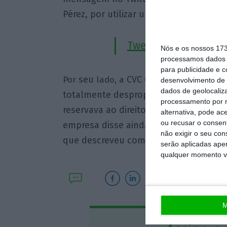
Pérez, por utilizar um “método ameaç
Tweet from @Tebasj
Nós e os nossos 17
processamos dados p
para publicidade e 
seu
CVC Capital Partners af
Por
lado, a
desenvolvimento de 
dados de geolocaliza
totalmente desproporcionado e manif
processamento por n
reservava ao direito de tomar qualquer
alternativa, pode ac
ou recusar o consen
empresa disse ainda esperar que os c
não exigir o seu co
que descreveu como “benéfico para to
serão aplicadas apen
qualquer momento vol
M