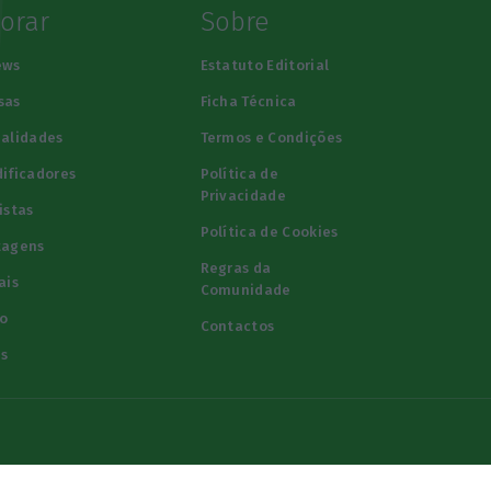
lorar
Sobre
ews
Estatuto Editorial
sas
Ficha Técnica
alidades
Termos e Condições
ificadores
Política de
Privacidade
istas
Política de Cookies
tagens
Regras da
ais
Comunidade
o
Contactos
s