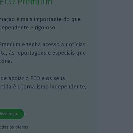
 ECO Premium
mação é mais importante do que
dependente e rigoroso.
Premium e tenha acesso a notícias
nta, às reportagens e especiais que
ória.
 de apoiar o ECO e os seus
artida é o jornalismo independente,
Assine já
todos os planos