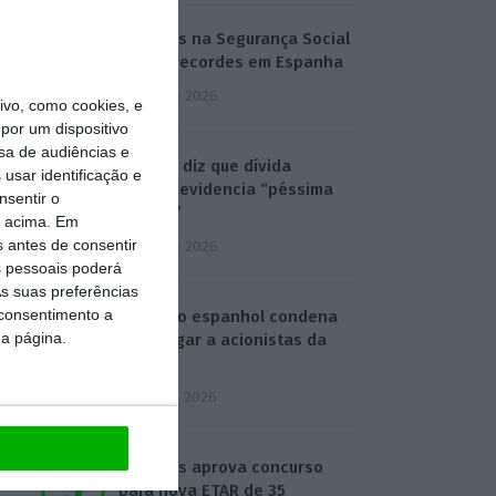
Inscritos na Segurança Social
batem recordes em Espanha
4 Agosto 2026
vo, como cookies, e
por um dispositivo
sa de audiências e
Ventura diz que dívida
usar identificação e
pública evidencia “péssima
nsentir o
gestão”
o acima. Em
s antes de consentir
4 Agosto 2026
 pessoais poderá
s suas preferências
 consentimento a
Supremo espanhol condena
da página.
EY a pagar a acionistas da
Gowex
5 Agosto 2026
Barcelos aprova concurso
para nova ETAR de 35