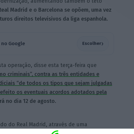
modernização, aumentando também o teto
Real Madrid e o Barcelona se opõem, uma vez
ros direitos televisivos da liga espanhola
.
›
a no Google
Escolher
a operação, disse esta terça-feira que
mo criminais”, contra as três entidades e
iciais “de todos os tipos que sejam julgadas
 efeito os eventuais acordos adotados pela
irá no dia 12 de agosto
.
ado do Real Madrid, através de uma
o presidente do clube madrileno, Florentino