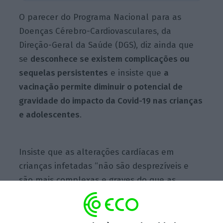
O parecer do Programa Nacional para as
Doenças Cérebro-Cardiovasculares, da
Direção-Geral da Saúde (DGS), diz ainda que
se
desconhece se existem complicações ou
sequelas persistentes
e insiste que
a
vacinação permite diminuir o potencial de
gravidade do impacto da Covid-19 nas crianças
e adolescentes
.
Insiste que as alterações cardíacas em
crianças infetadas “não são desprezíveis e
são mais complexas e graves do que as
descritas após a vacina” e lembra que
a
miocardite em idade pediátrica após a
vacinação “é muito rara, apresenta-se com