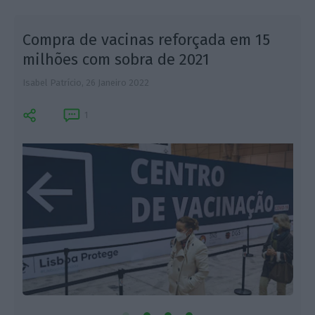
Compra de vacinas reforçada em 15
milhões com sobra de 2021
Isabel Patrício,
26 Janeiro 2022
J
1