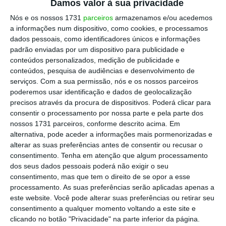
Damos valor à sua privacidade
sintomas ligeiros, evolução rápida e não
Nós e os nossos 1731
parceiros
armazenamos e/ou acedemos
aparenta ter complicações ou sequelas a
a informações num dispositivo, como cookies, e processamos
dados pessoais, como identificadores únicos e informações
longo prazo
”.
padrão enviadas por um dispositivo para publicidade e
conteúdos personalizados, medição de publicidade e
conteúdos, pesquisa de audiências e desenvolvimento de
Risco “muito raro” de miocardite e pericardite
serviços.
Com a sua permissão, nós e os nossos parceiros
após vacina
poderemos usar identificação e dados de geolocalização
Ler Mais
precisos através da procura de dispositivos. Poderá clicar para
consentir o processamento por nossa parte e pela parte dos
nossos 1731 parceiros, conforme descrito acima. Em
O documento, divulgado esta quarta-feira,
alternativa, pode aceder a informações mais pormenorizadas e
explica que
as causas da miocardite
alterar as suas preferências antes de consentir ou recusar o
consentimento.
Tenha em atenção que algum processamento
(inflamação do músculo cardíaco) em contexto
dos seus dados pessoais poderá não exigir o seu
de Covid-19 são ainda desconhecidas e que se
consentimento, mas que tem o direito de se opor a esse
supõe que “ocorre quando o sistema imune do
processamento. As suas preferências serão aplicadas apenas a
este website. Você pode alterar suas preferências ou retirar seu
próprio doente, em resposta à infeção, agride
consentimento a qualquer momento voltando a este site e
o coração, o que ainda não está provado
“.
clicando no botão "Privacidade" na parte inferior da página.