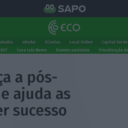
rabalho
eRadar
EContas
Local Online
Capital Verde
2027
Caso Luís Neves
Exames nacionais
Privatização d
a a pós-
e ajuda as
er sucesso