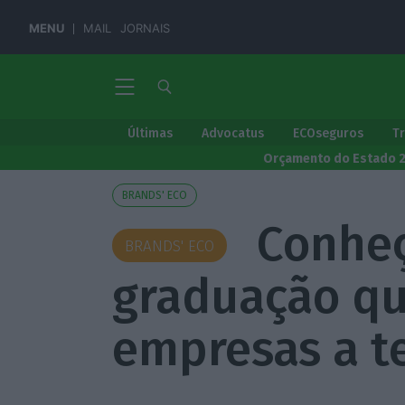
MENU
MAIL
JORNAIS
Últimas
Advocatus
ECOseguros
T
Orçamento do Estado 
BRANDS' ECO
Conheç
BRANDS' ECO
graduação qu
empresas a t