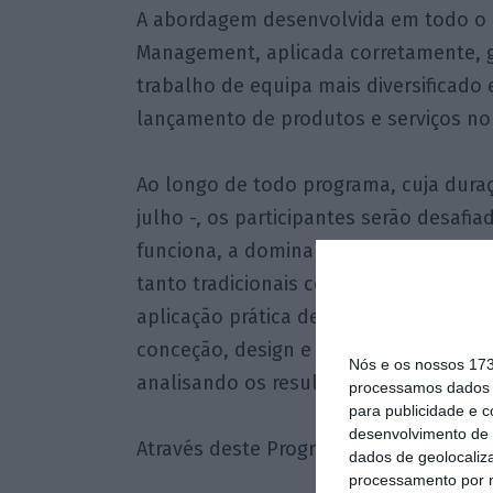
A abordagem desenvolvida em todo o 
Management, aplicada corretamente, 
trabalho de equipa mais diversificado
lançamento de produtos e serviços no
Ao longo de todo programa, cuja duraçã
julho -, os participantes serão desaf
funciona, a dominar os princípios teór
tanto tradicionais como digitais e te
aplicação prática desta metodologia n
conceção, design e prototipagem, à g
Nós e os nossos 17
analisando os resultados através de mé
processamos dados p
para publicidade e 
desenvolvimento de 
Através deste Programa e certificação 
dados de geolocaliza
processamento por n