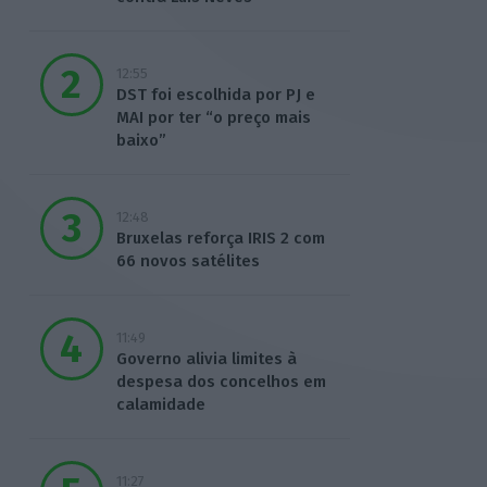
12:55
DST foi escolhida por PJ e
MAI por ter “o preço mais
baixo”
12:48
Bruxelas reforça IRIS 2 com
66 novos satélites
11:49
Governo alivia limites à
despesa dos concelhos em
calamidade
11:27