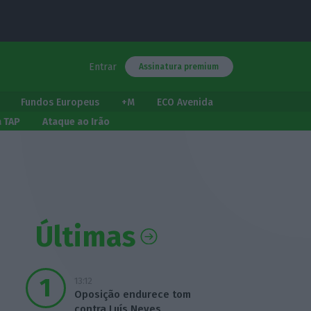
Entrar
Assinatura premium
Fundos Europeus
+M
ECO Avenida
a TAP
Ataque ao Irão
Últimas
13:12
Oposição endurece tom
contra Luís Neves