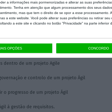
eder a informações mais pormenorizadas e alterar as suas preferência
s subjacentes ao Agile numa situação de
timento.
Tenha em atenção que algum processamento dos seus dados
nsentimento, mas que tem o direito de se opor a esse processamento. A
as a este website. Você pode alterar suas preferências ou retirar seu
tando a este site e clicando no botão "Privacidade" na parte inferior 
 de vida de um projeto Ágil a um
le populares num projeto
AIS OPÇÕES
CONCORDO
es dentro de um projeto Agile
vernação e controlo de um projeto Ágil
r o progresso de um projeto Ágil
gil à gestão de requisitos.