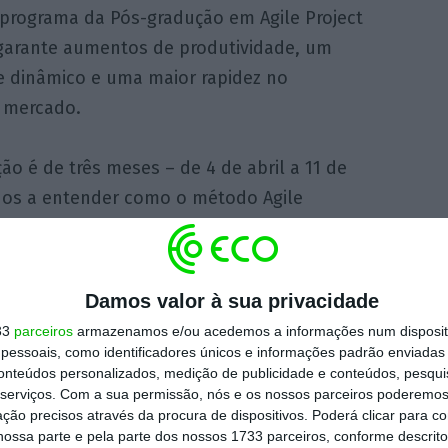
programa da Pós-gradução em Agile Project
garante aumentos de produtividade, um
 e dinâmico e uma maior rapidez no
 mercado.
o é de três meses – de 4 de abril a 11 de
iados a entender como o método Agile
icos e as ferramentas do Agile em projetos
cnológicos. Vão também compreender a
a gestão de projeto/produto, desde a sua
Damos valor à sua privacidade
estão da framework/processos, medindo e
33
parceiros
armazenamos e/ou acedemos a informações num dispositi
tricas ágeis e objetivas.
essoais, como identificadores únicos e informações padrão enviadas 
conteúdos personalizados, medição de publicidade e conteúdos, pesqui
serviços.
Com a sua permissão, nós e os nossos parceiros poderemos 
acreditada, os participantes aprenderão a :
ção precisos através da procura de dispositivos. Poderá clicar para co
ossa parte e pela parte dos nossos 1733 parceiros, conforme descrit