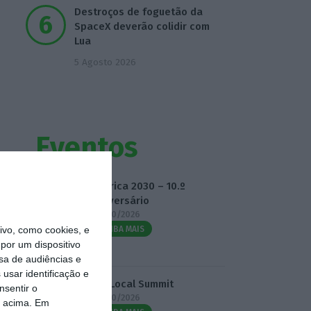
Destroços de foguetão da
SpaceX deverão colidir com
Lua
5 Agosto 2026
Eventos
Fábrica 2030 – 10.º
Aniversário
14/10/2026
vo, como cookies, e
SAIBA MAIS
por um dispositivo
sa de audiências e
usar identificação e
3.º Local Summit
nsentir o
07/10/2026
o acima. Em