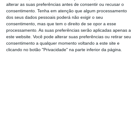
em todo o mundo.”
alterar as suas preferências antes de consentir ou recusar o
Sandra Veludo, Diretora de Marketing Mercados
consentimento.
Tenha em atenção que algum processamento
Internacionais da DeltaQ
dos seus dados pessoais poderá não exigir o seu
consentimento, mas que tem o direito de se opor a esse
Já na Alemanha, a WYperformance foi a
processamento. As suas preferências serão aplicadas apenas a
este website. Você pode alterar suas preferências ou retirar seu
empresa escolhida pela
EAT HAPPY
para
consentimento a qualquer momento voltando a este site e
ações integradas com os supermercados seus
clicando no botão "Privacidade" na parte inferior da página.
clientes. EAT HAPPY é uma empresa com um
conceito shop-in-shop, que oferece sushi
feito na hora em várias empresas retalhistas
no mercado alemão, onde possui mais de
1.100 pontos de venda exclusivos. A EAT HAPPY
pretendeu revolucionar o modelo de
aquisição de clientes ao criar uma estrutura
de geração de leads indireta que se
consubstanciasse em vendas nos seus
clientes retalhistas. Para isso, o líder de