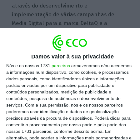
através do desenvolvimento e
implementação de várias campanhas de
Media Digital para a marca DeltaQ e a
elaboração de conteúdos e gestão de redes
sociais.
Damos valor à sua privacidade
Escolha o ECO como fonte
›
Escolher
Nós e os nossos 1731
parceiros
armazenamos e/ou acedemos
preferida no Google
a informações num dispositivo, como cookies, e processamos
dados pessoais, como identificadores únicos e informações
padrão enviadas por um dispositivo para publicidade e
"A escolha da WYperformance para o
conteúdos personalizados, medição de publicidade e
conteúdos, pesquisa de audiências e desenvolvimento de
desafio de implementação da nossa
serviços.
Com a sua permissão, nós e os nossos parceiros
marca no exigente mercado polaco,
poderemos usar identificação e dados de geolocalização
mostra bem a nossa vontade em
precisos através da procura de dispositivos. Poderá clicar para
levarmos por diante a afirmação
consentir o processamento por nossa parte e pela parte dos
nossos 1731 parceiros, conforme descrito acima. Em
desta nossa marca tão portuguesa
alternativa, pode aceder a informações mais pormenorizadas e