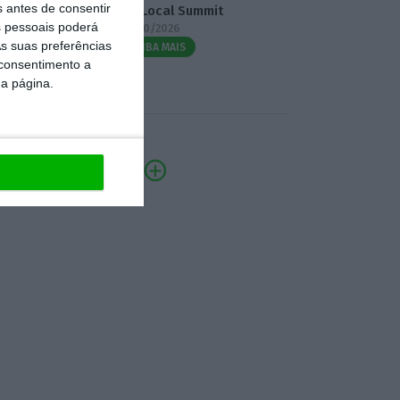
s antes de consentir
3.º Local Summit
 pessoais poderá
07/10/2026
s suas preferências
SAIBA MAIS
 consentimento a
da página.