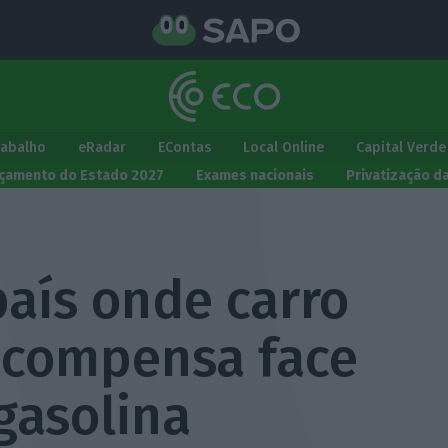
rabalho
eRadar
EContas
Local Online
Capital Verde
çamento do Estado 2027
Exames nacionais
Privatização d
país onde carro
s compensa face
gasolina