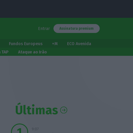
Entrar
Assinatura premium
Fundos Europeus
+M
ECO Avenida
a TAP
Ataque ao Irão
Últimas
9:07