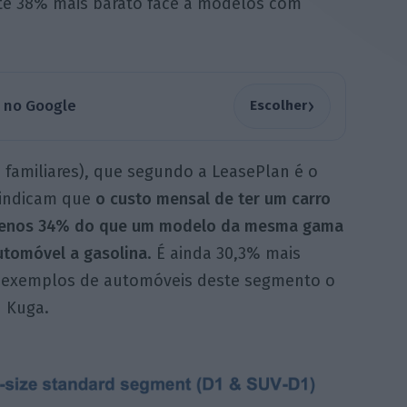
até 38% mais barato face a modelos com
›
a no Google
Escolher
familiares), que segundo a LeasePlan é o
 indicam que
o custo mensal de ter um carro
, menos 34% do que um modelo da mesma gama
tomóvel a gasolina
. É ainda 30,3% mais
o exemplos de automóveis deste segmento o
d Kuga.