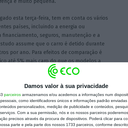
rença é muito pequena.
lgado esta terça-feira, tem em conta os vários
ntes países, incluindo a energia ou
 financiamento, seguros, manutenção e a
estudo assume que o carro é detido durante
tros por ano. Para efeitos de comparação é
co até 5% mais caro do que os modelos a
Damos valor à sua privacidade
stantes segmentos comerciais
, com os
vos nos utilitários (B1), de que são exemplos
33
parceiros
armazenamos e/ou acedemos a informações num dispositi
essoais, como identificadores únicos e informações padrão enviadas 
enos familiares, como o Mégane ou o
conteúdos personalizados, medição de publicidade e conteúdos, pesqui
eletricidade são já mais baratos na maior
serviços.
Com a sua permissão, nós e os nossos parceiros poderemos 
ção precisos através da procura de dispositivos. Poderá clicar para co
 o relatório. Indo para o segmento dos
ossa parte e pela parte dos nossos 1733 parceiros, conforme descrit