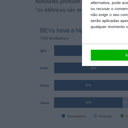
familiares
premium
(D2), como o BMW Sé
alternativa, pode ac
ou recusar o consen
“os elétricos são mais baratos em vir
não exigir o seu co
serão aplicadas apen
qualquer momento vol
M