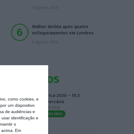
5 Agosto 2026
Mulher detida após quatro
esfaqueamentos em Londres
5 Agosto 2026
Eventos
Fábrica 2030 – 10.º
vo, como cookies, e
Aniversário
por um dispositivo
14/10/2026
sa de audiências e
SAIBA MAIS
usar identificação e
nsentir o
o acima. Em