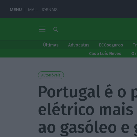
MENU
MAIL
JORNAIS
Últimas
Advocatus
ECOseguros
T
Caso Luís Neves
Or
Automóveis
Portugal é o 
elétrico mai
ao gasóleo e 