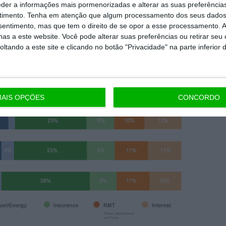
rie 3, o Mercedes-Benz GLC ou o Polestar 2,
eder a informações mais pormenorizadas e alterar as suas preferência
timento.
Tenha em atenção que algum processamento dos seus dados
tualmente todos os países analisados”.
nsentimento, mas que tem o direito de se opor a esse processamento. A
as a este website. Você pode alterar suas preferências ou retirar seu
tando a este site e clicando no botão "Privacidade" na parte inferior 
AIS OPÇÕES
CONCORDO