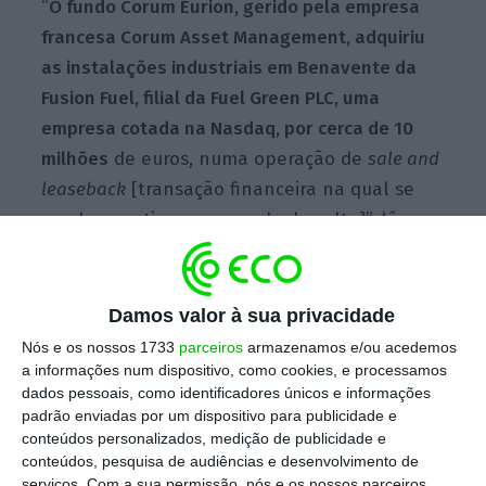
“
O fundo Corum Eurion, gerido pela empresa
francesa Corum Asset Management, adquiriu
as instalações industriais em Benavente da
Fusion Fuel, filial da Fuel Green PLC, uma
empresa cotada na Nasdaq, por cerca de 10
milhões
de euros, numa operação de
sale and
leaseback
[transação financeira na qual se
vende um ativo e o arrenda de volta]”, lê-se
na mesma nota.
Damos valor à sua privacidade
De acordo com a entidade, este
edifício,
Nós e os nossos 1733
parceiros
armazenamos e/ou acedemos
“integrado no Parque Industrial de Vale
a informações num dispositivo, como cookies, e processamos
Tripeiro, em Benavente, foi construído em 2004
dados pessoais, como identificadores únicos e informações
padrão enviadas por um dispositivo para publicidade e
e totalmente remodelado em 2022”,
sendo que
conteúdos personalizados, medição de publicidade e
a Fusion Fuel, que ocupa toda a
conteúdos, pesquisa de audiências e desenvolvimento de
infraestrutura, “é uma empresa portuguesa,
serviços.
Com a sua permissão, nós e os nossos parceiros