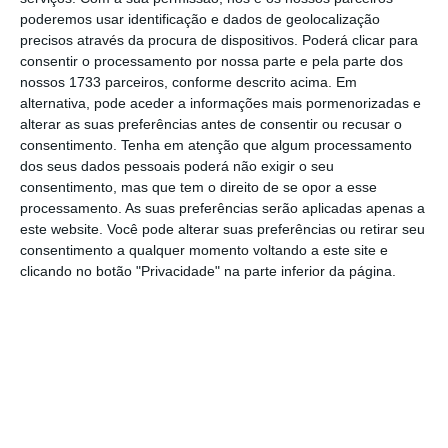
poderemos usar identificação e dados de geolocalização
fundada em 2018 e filial da Fuel Green PLC
precisos através da procura de dispositivos. Poderá clicar para
cotada na Nasdaq e que baseia a sua
consentir o processamento por nossa parte e pela parte dos
atividade na venda de tecnologia energética
nossos 1733 parceiros, conforme descrito acima. Em
alternativa, pode aceder a informações mais pormenorizadas e
e na produção de hidrogénio verde”.
alterar as suas preferências antes de consentir ou recusar o
consentimento.
Tenha em atenção que algum processamento
O fundo revelou ainda que as obras de
dos seus dados pessoais poderá não exigir o seu
consentimento, mas que tem o direito de se opor a esse
remodelação, que foram realizadas entre
processamento. As suas preferências serão aplicadas apenas a
2021 e 2022, transformaram a
unidade
este website. Você pode alterar suas preferências ou retirar seu
industrial “num edifício verde, com produção
consentimento a qualquer momento voltando a este site e
clicando no botão "Privacidade" na parte inferior da página.
de energia renovável em regime de
autoconsumo”, incluindo “estações de
carregamento de veículos elétricos
, entre
outras características que contribuem para o
cumprimento dos critérios da ESG e tornaram
possível a sua integração no fundo Corum
Eurion, um fundo com certificação ESG”.