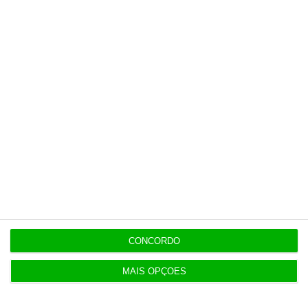
Últimas
19:04
Concorrência deixa dona da Fnac comprar 11 lojas
da Staples
18:45
Há escolas que ainda não receberam
reapreciações dos exames
18:34
UE condena os ataques Huthis contra Arábia
Saudita e Iémen
CONCORDO
MAIS OPÇÕES
18:25
Seguro envia lei do asilo e retorno para o
Constitucional