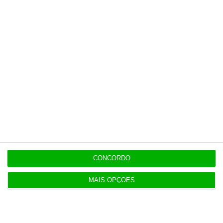
8:00
Geely quer liderar a próxima geração da
mobilidade
7:07
Exército com 16,5 milhões para compra de veículos
7:07
Quem é Maurício Ribeiro, o principal acionista do
Conta Lá?
CONCORDO
MAIS OPÇÕES