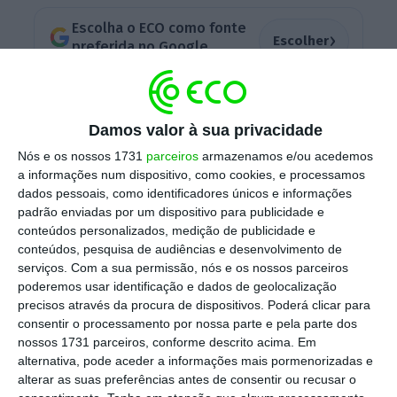
Escolha o ECO como fonte
›
Escolher
preferida no Google
O parlamentar da IL tinha questionado “que
passos é que foram dados e quem é que deu
Damos valor à sua privacidade
esses passos para o processo [de alienação
Nós e os nossos 1731
parceiros
armazenamos e/ou acedemos
a informações num dispositivo, como cookies, e processamos
da TAP] estar em curso”.
dados pessoais, como identificadores únicos e informações
padrão enviadas por um dispositivo para publicidade e
conteúdos personalizados, medição de publicidade e
O primeiro-ministro admitiu, esta tarde, que a
conteúdos, pesquisa de audiências e desenvolvimento de
alienação do capital da TAP pode ser parcial
serviços.
Com a sua permissão, nós e os nossos parceiros
poderemos usar identificação e dados de geolocalização
ou total, mostrando-se seguro de que a
precisos através da procura de dispositivos. Poderá clicar para
bandeira portuguesa continuará a decorar os
consentir o processamento por nossa parte e pela parte dos
aviões da companhia aérea. “
A grande
nossos 1731 parceiros, conforme descrito acima. Em
alternativa, pode aceder a informações mais pormenorizadas e
prioridade que temos é que seja mantida a
alterar as suas preferências antes de consentir ou recusar o
estabilidade necessária para que possa