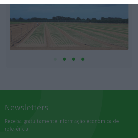
Newsletters
Receba gratuitamente informação económica de
referência