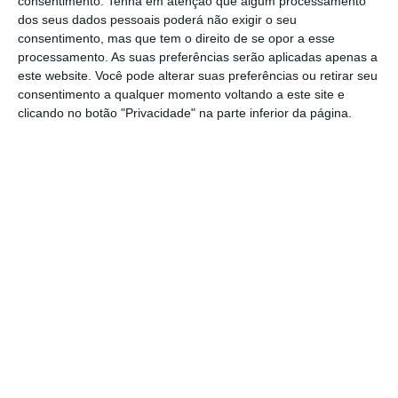
consentimento.
Tenha em atenção que algum processamento
decorrer em bom termo o processo de
dos seus dados pessoais poderá não exigir o seu
consentimento, mas que tem o direito de se opor a esse
alienação parcial ou total da participação do
processamento. As suas preferências serão aplicadas apenas a
Estado na empresa”,
afirmou António Costa,
este website. Você pode alterar suas preferências ou retirar seu
numa resposta ao deputado do Chega Filipe
consentimento a qualquer momento voltando a este site e
clicando no botão "Privacidade" na parte inferior da página.
Melo.
Novas rotas da TAP no Porto ficaram “muito aquém
das expectativas”
Ler Mais
António Costa reiterou que o executivo
aguarda a apresentação de resultados da
empresa no ano passado, mas mostrou-se
confiante.