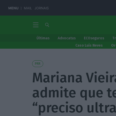
MENU
MAIL
JORNAIS
Últimas
Advocatus
ECOseguros
T
Caso Luís Neves
Or
PRR
Mariana Vieir
admite que t
“preciso ultr