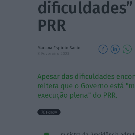
dificuldades
PRR
Mariana Espírito Santo
8 Fevereiro 2023
Apesar das dificuldades encon
reitera que o Governo está "
execução plena" do PRR.
ministra da Presidência admi