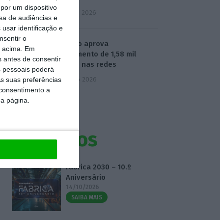
por um dispositivo
5 Agosto 2026
sa de audiências e
usar identificação e
nsentir o
Governo aprova
o acima. Em
investimento de 1,58 mil
s antes de consentir
milhões nas redes
 pessoais poderá
6 Agosto 2026
s suas preferências
 consentimento a
da página.
Eventos
Fábrica 2030 – 10.º
Aniversário
14/10/2026
SAIBA MAIS