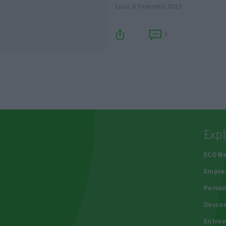
Lusa,
8 Fevereiro 2023
2
Exp
e
ECO N
Empre
Person
Descod
Entrev