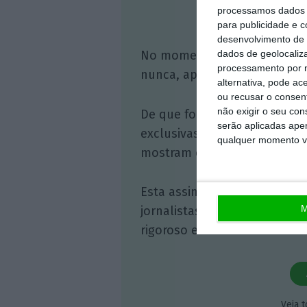
Assine o
processamos dados p
para publicidade e 
desenvolvimento de 
No momento em que a infor
dados de geolocaliza
processamento por n
nunca, apoie o jornalismo in
alternativa, pode ac
ou recusar o consen
não exigir o seu co
De que forma? Assine o ECO 
serão aplicadas apen
exclusivas, à opinião que co
qualquer momento vol
mostram o outro lado da hist
Esta assinatura é uma forma
M
jornalistas. A nossa contrap
rigoroso e credível.
Veja 