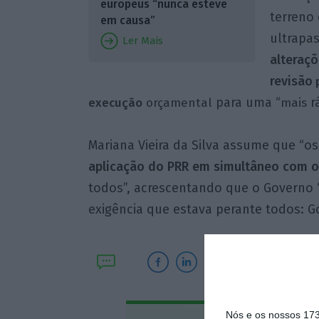
europeus “nunca esteve
terreno 
em causa”
ultrapas
Ler Mais
alteraçõ
revisão
p
para uma “
r
execução
orçamental
mais
Mariana Vieira da Silva assume que “os
aplicação do PRR em simultâneo com o
todos”, acrescentando que o Governo
exigência que estava perante todos: G
Nós e os nossos 17