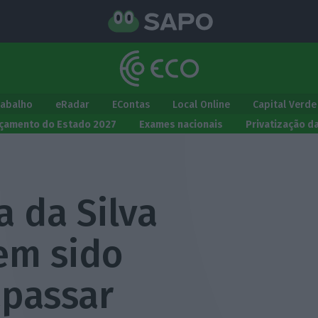
rabalho
eRadar
EContas
Local Online
Capital Verde
çamento do Estado 2027
Exames nacionais
Privatização d
a da Silva
em sido
apassar