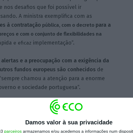
e nos desafios que foi possível ir
sando. A ministra exemplifica com as
es à contratação
para a
pública, com o decreto
reços e com o conjunto de flexibilidades na
ápida
implementação”.
e eficaz
alertas e a preocupação com a exigência da
utros fundos europeus são conhecidos
de
 “sempre chamou a atenção para a enorme
overno e sociedade portuguesa”.
https://eco.sapo.pt/2023/02/08/mariana-vieira-da-silva-admite-que-tem-sido-preciso-ultrapassar-dificuldades-na-execucao-do-prr/
Copiar
Damos valor à sua privacidade
33
parceiros
armazenamos e/ou acedemos a informações num dispositi