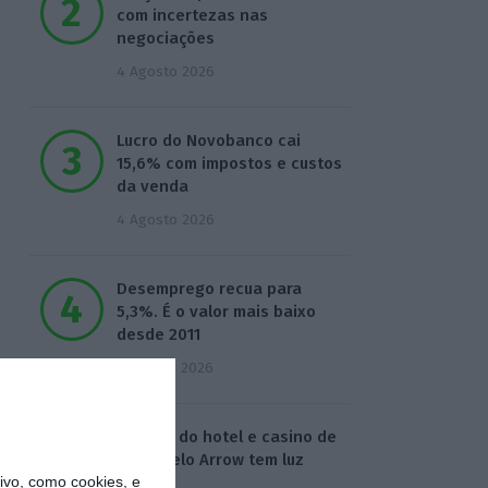
com incertezas nas
negociações
4 Agosto 2026
Lucro do Novobanco cai
15,6% com impostos e custos
da venda
4 Agosto 2026
Desemprego recua para
5,3%. É o valor mais baixo
desde 2011
5 Agosto 2026
Compra do hotel e casino de
Troia pelo Arrow tem luz
vo, como cookies, e
verde