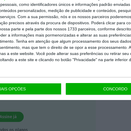
 ECO Premium
essoais, como identificadores únicos e informações padrão enviadas 
conteúdos personalizados, medição de publicidade e conteúdos, pesqui
serviços.
Com a sua permissão, nós e os nossos parceiros poderemos 
mação é mais importante do que
ção precisos através da procura de dispositivos. Poderá clicar para co
ossa parte e pela parte dos nossos 1733 parceiros, conforme descrit
dependente e rigoroso.
eder a informações mais pormenorizadas e alterar as suas preferência
timento.
Tenha em atenção que algum processamento dos seus dados
nsentimento, mas que tem o direito de se opor a esse processamento. A
Premium e tenha acesso a notícias
as a este website. Você pode alterar suas preferências ou retirar seu
nta, às reportagens e especiais que
tando a este site e clicando no botão "Privacidade" na parte inferior 
ória.
 de apoiar o ECO e os seus
AIS OPÇÕES
CONCORDO
artida é o jornalismo independente,
Assine já
todos os planos