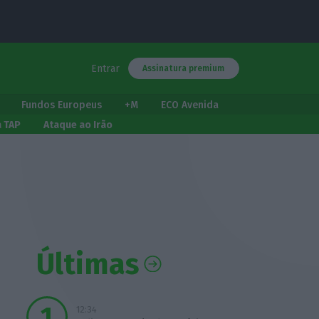
Entrar
Assinatura premium
Fundos Europeus
+M
ECO Avenida
a TAP
Ataque ao Irão
Últimas
12:34