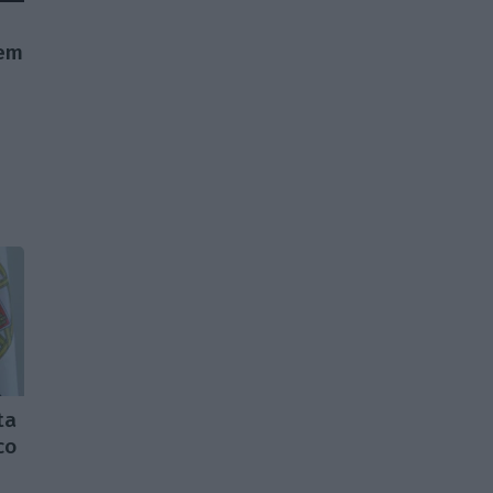
 em
ta
co