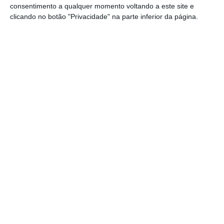
era de 0,5%; na zona euro estava nos 1,8%.
consentimento a qualquer momento voltando a este site e
clicando no botão "Privacidade" na parte inferior da página.
3
https://eco.sapo.pt/2023/02/25/precos-dos-alimentos-estao-a-subir-mais-em-portugal-do-que-na-zona-euro/
Copiar
Assine o ECO Premium
No momento em que a informação é
mais importante do que nunca, apoie
o jornalismo independente e rigoroso.
De que forma? Assine o ECO Premium e
tenha acesso a notícias exclusivas, à