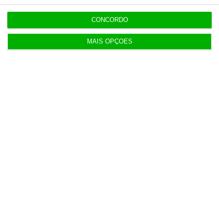
Revitalização da Serra da Estrela é “promessa por
cumprir”
CONCORDO
MAIS OPÇÕES
12:06
Livros pelo Telegram ‘rasgam’ mais de 75 milhões
às editoras
12:00
Banksy custa 175 mil euros aos contribuintes
ingleses
10:21
Preços o Irão continuarão a marcar rumo dos
mercados
10:10