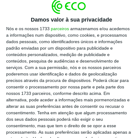
›
Escolher
preferida no Google
Damos valor à sua privacidade
Em todos os episódios, os convidados irão
Nós e os nossos 1733
parceiros
armazenamos e/ou acedemos
apresentar os
motivos que os levaram a
a informações num dispositivo, como cookies, e processamos
escolher a tecnologia e o digital como um
dados pessoais, como identificadores únicos e informações
padrão enviadas por um dispositivo para publicidade e
aliado nas suas operações
, mas também vão
conteúdos personalizados, medição de publicidade e
esclarecer quais os cuidados e preparação
conteúdos, pesquisa de audiências e desenvolvimento de
necessários para essa transição.
serviços.
Com a sua permissão, nós e os nossos parceiros
poderemos usar identificação e dados de geolocalização
precisos através da procura de dispositivos. Poderá clicar para
Os
riscos associados à transição digital
consentir o processamento por nossa parte e pela parte dos
levaram a que todos os casos de sucesso
nossos 1733 parceiros, conforme descrito acima. Em
alternativa, pode aceder a informações mais pormenorizadas e
apresentados neste podcast tivessem
alterar as suas preferências antes de consentir ou recusar o
procurado
apoio numa empresa de tecnologia
consentimento.
Tenha em atenção que algum processamento
e consultoria – a IBM
, de forma a mitigar os
dos seus dados pessoais poderá não exigir o seu
consentimento, mas que tem o direito de se opor a esse
perigos associados a esta transformação.
processamento. As suas preferências serão aplicadas apenas a