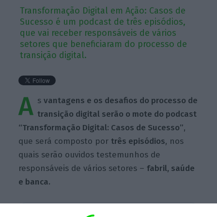
Transformação Digital em Ação: Casos de
Sucesso é um podcast de três episódios,
que vai receber responsáveis de vários
setores que beneficiaram do processo de
transição digital.
A
s
vantagens e os desafios do processo de
transição digital serão o mote do podcast
“Transformação Digital: Casos de Sucesso”
,
que será composto por
três episódios
, nos
quais serão ouvidos testemunhos de
responsáveis de vários setores –
fabril, saúde
e banca.
Escolha o ECO como fonte