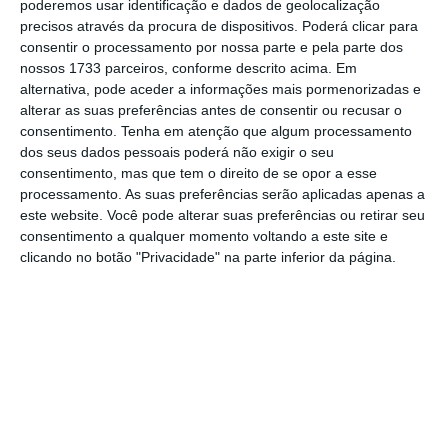
poderemos usar identificação e dados de geolocalização
Luís Montenegro referia-se à reação do
precisos através da procura de dispositivos. Poderá clicar para
consentir o processamento por nossa parte e pela parte dos
primeiro-ministro, transmitida em resposta à
nossos 1733 parceiros, conforme descrito acima. Em
Lusa na manhã desta segunda-feira, antes de
alternativa, pode aceder a informações mais pormenorizadas e
partir para uma visita de dois dias à Coreia do
alterar as suas preferências antes de consentir ou recusar o
consentimento.
Tenha em atenção que algum processamento
Sul, depois de questionado sobre
o teor do
dos seus dados pessoais poderá não exigir o seu
polémico email do agora ex-secretário de
consentimento, mas que tem o direito de se opor a esse
Estado das Infraestruturas
, que se tornou
processamento. As suas preferências serão aplicadas apenas a
este website. Você pode alterar suas preferências ou retirar seu
público na comissão parlamentar de
consentimento a qualquer momento voltando a este site e
inquérito sobre a gestão da TAP.
clicando no botão "Privacidade" na parte inferior da página.
António Costa referiu que
“não conhecia”
esse e-mail “e, se tivesse conhecido, teria
obrigado o ministro [das Infraestruturas, Pedro
Nuno Santos] a demiti-lo, na hora”
. “É
gravíssimo do ponto de vista da relação
institucional com o Presidente da República e