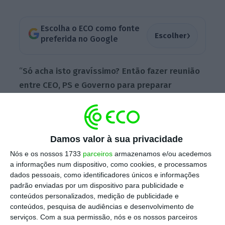
Escolha o ECO como fonte
›
Escolher
preferida no Google
“
Só acha isto gravíssimo?
Então fazer reunião
entre CEO, PS e Governo para preparar
audição, ter ministro e ex-ministro a faltar à
verdade, ser o Governo a preparar as
respostas da TAP, isso é tudo normal? Isto não
Damos valor à sua privacidade
é habilidade, é fuga às responsabilidades
“,
Nós e os nossos 1733
parceiros
armazenamos e/ou acedemos
escreveu esta segunda-feira o líder da
a informações num dispositivo, como cookies, e processamos
oposição no Twitter.
dados pessoais, como identificadores únicos e informações
padrão enviadas por um dispositivo para publicidade e
conteúdos personalizados, medição de publicidade e
Tweet from @LMontenegroPSD
conteúdos, pesquisa de audiências e desenvolvimento de
serviços.
Com a sua permissão, nós e os nossos parceiros