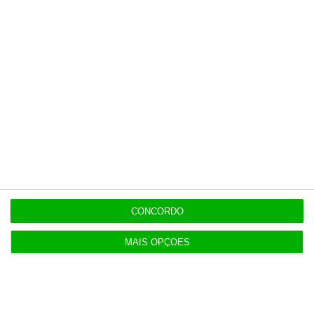
das pessoas
OPINIÃO
14:00
Transparência salarial: guia prático em quatro
fases
13:48
Economia dos EUA desilude e perde 23 mil
empregos em julho
13:12
CONCORDO
Oposição endurece tom contra Luís Neves
MAIS OPÇÕES
12:55
DST foi escolhida por PJ e MAI por ter “o preço
mais baixo”