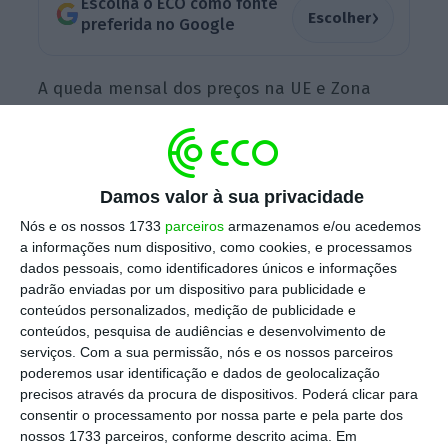
Escolha o ECO como fonte
›
Escolher
preferida no Google
A queda mensal dos preços na UE e Zona
Euro foi mais pronunciada do que em março.
O desempenho em cadeia deste índice foi
influenciado pela
redução de preços no
Damos valor à sua privacidade
segmento da energia (10,1% na Zona Euro e
8,9% na UE)
bem como de bens
Nós e os nossos 1733
parceiros
armazenamos e/ou acedemos
a informações num dispositivo, como cookies, e processamos
intermediários.
dados pessoais, como identificadores únicos e informações
padrão enviadas por um dispositivo para publicidade e
conteúdos personalizados, medição de publicidade e
conteúdos, pesquisa de audiências e desenvolvimento de
serviços.
Com a sua permissão, nós e os nossos parceiros
poderemos usar identificação e dados de geolocalização
precisos através da procura de dispositivos. Poderá clicar para
consentir o processamento por nossa parte e pela parte dos
nossos 1733 parceiros, conforme descrito acima. Em