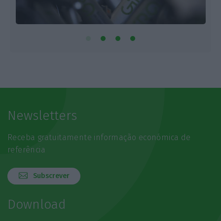
Newsletters
Receba gratuitamente informação económica de
referência
Subscrever
Download