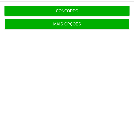
CONCORDO
MAIS OPÇÕES
Populares
“Americanos consideram que há muita fruta
pendurada no futebol europeu”
7 Agosto 2026
Polícia propôs mais câmaras na AR, mas partidos
recusaram
5 Agosto 2026
Marinha com ok de 21 milhões para modernizar
base do Alfeite
6 Agosto 2026