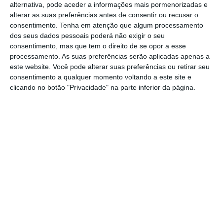
alternativa, pode aceder a informações mais pormenorizadas e
alterar as suas preferências antes de consentir ou recusar o
consentimento.
Tenha em atenção que algum processamento
dos seus dados pessoais poderá não exigir o seu
consentimento, mas que tem o direito de se opor a esse
processamento. As suas preferências serão aplicadas apenas a
este website. Você pode alterar suas preferências ou retirar seu
Já olhando para os países, as maiores quedas
consentimento a qualquer momento voltando a este site e
clicando no botão "Privacidade" na parte inferior da página.
mensais dos preços da produção industrial
foram registadas na Bélgica (-9,1%), Itália
(-6,5%) e Irlanda (-6,3%), mas na Alemanha
(+0,3%), Dinamarca (+0,2%) e Grécia, Chipre,
Malta e Eslovénia (todos +0,1%) o
comportamento dos preços foi em alta.
Em
Portugal, os preços recuaram 1,3% em cadeia.
Fazendo a comparação do índice de preços
na produção industrial com abril de 2022,