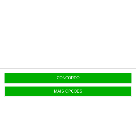
Populares
“Se a centralização conseguir manter o bolo atual
já será uma vitória”
7:02
T-Systems: Serviço de Saúde de Múrcia reforça
CONCORDO
cibersegurança
3 Agosto 2026
MAIS OPÇÕES
Eólicas para ‘alimentar’ Start Campus em consulta
pública
3 Agosto 2026