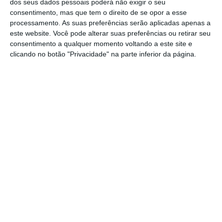
dos seus dados pessoais poderá não exigir o seu
Ler Mais
consentimento, mas que tem o direito de se opor a esse
processamento. As suas preferências serão aplicadas apenas a
este website. Você pode alterar suas preferências ou retirar seu
Questionado se o PSD admite avançar com
consentimento a qualquer momento voltando a este site e
clicando no botão "Privacidade" na parte inferior da página.
uma comissão de inquérito sobre a atuação
dos serviços de informações, caso essa
demissão não se verifique, o secretário-geral
do PSD remeteu essa questão para outro dia.
“O resto a seu tempo”, afirmou
, sem
responder a mais perguntas.
https://eco.sapo.pt/2023/06/06/se-costa-nao-exonerar-galamba-ja-hoje-e-primeiro-ministro-de-brincadeira-diz-hugo-soares/
Copiar