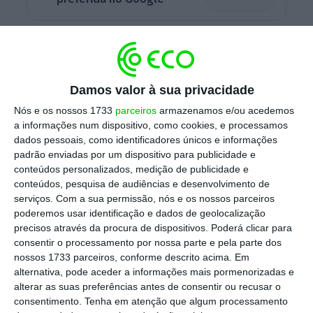
“
Tivemos um secretário de Estado Adjunto do
primeiro-ministro que disse que o ministro
João Galamba é mentiroso e mentiu ao país e à
Damos valor à sua privacidade
comissão parlamentar de inquérit
o. O que o
Nós e os nossos 1733
parceiros
armazenamos e/ou acedemos
PSD diz hoje é que o primeiro-ministro deve,
a informações num dispositivo, como cookies, e processamos
dados pessoais, como identificadores únicos e informações
até final do dia, exonerar o ministro João
padrão enviadas por um dispositivo para publicidade e
Galamba, caso contrário é também ele um
conteúdos personalizados, medição de publicidade e
primeiro-ministro de brincadeira”, afirmou
conteúdos, pesquisa de audiências e desenvolvimento de
serviços.
Com a sua permissão, nós e os nossos parceiros
Hugo Soares, em declarações aos jornalistas
poderemos usar identificação e dados de geolocalização
à porta do Grupo Parlamentar do PSD, na
precisos através da procura de dispositivos. Poderá clicar para
Assembleia da República.
consentir o processamento por nossa parte e pela parte dos
nossos 1733 parceiros, conforme descrito acima. Em
alternativa, pode aceder a informações mais pormenorizadas e
alterar as suas preferências antes de consentir ou recusar o
consentimento.
Tenha em atenção que algum processamento
Reporte ao SIS não partiu de Mendonça Mendes