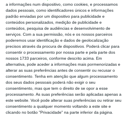
a informações num dispositivo, como cookies, e processamos
dos
passos que marcaram o desenvolvimento
dados pessoais, como identificadores únicos e informações
deste projeto.
padrão enviadas por um dispositivo para publicidade e
conteúdos personalizados, medição de publicidade e
conteúdos, pesquisa de audiências e desenvolvimento de
Qual o processo inerente à criação e
serviços.
Com a sua permissão, nós e os nossos parceiros
implementação do projeto, que acabou por
poderemos usar identificação e dados de geolocalização
precisos através da procura de dispositivos. Poderá clicar para
se tornar vencedor nesta 4ª Edição do Prémio
consentir o processamento por nossa parte e pela parte dos
Autarquia do Ano?
nossos 1733 parceiros, conforme descrito acima. Em
Esta iniciativa, na continuidade da política de
alternativa, pode aceder a informações mais pormenorizadas e
alterar as suas preferências antes de consentir ou recusar o
promoção do bem-estar da população nos
consentimento.
Tenha em atenção que algum processamento
vários domínios, veio
colmatar um problema
dos seus dados pessoais poderá não exigir o seu
recorrente
, nomeadamente a assistência
consentimento, mas que tem o direito de se opor a esse
processamento. As suas preferências serão aplicadas apenas a
médica a doentes com doenças crónicas, mais
este website. Você pode alterar suas preferências ou retirar seu
especificamente
doenças oftalmológicas –
consentimento a qualquer momento voltando a este site e
como é o caso das cataratas.
clicando no botão "Privacidade" na parte inferior da página.
Nesse sentido, foi
aprovado, na
Reunião de