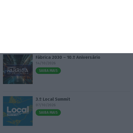
financeiro da PJ
6 Agosto 2026
Eventos
Fábrica 2030 – 10.º Aniversário
14/10/2026
SAIBA MAIS
3.º Local Summit
07/10/2026
SAIBA MAIS