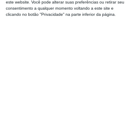
este website. Você pode alterar suas preferências ou retirar seu
https://eco.sapo.pt/2023/07/02/universidades-tem-mais-de-60-milhoes-em-propinas-por-pagar/
Copiar
consentimento a qualquer momento voltando a este site e
clicando no botão "Privacidade" na parte inferior da página.
Assine o ECO Premium
No momento em que a informação é
mais importante do que nunca, apoie
o jornalismo independente e rigoroso.
De que forma? Assine o ECO Premium e
tenha acesso a notícias exclusivas, à
opinião que conta, às reportagens e
especiais que mostram o outro lado da
história.