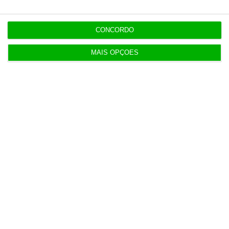
Gás. Corte “excessivo” no investimento pode
CONCORDO
subir custos
MAIS OPÇÕES
5 Agosto 2026
Irão e Omã acordam coordenadas da rota no
Estreito de Ormuz
5 Agosto 2026
“Não acredito que Proença tenha interferido” no
caso Benfica
6 Agosto 2026
Eventos