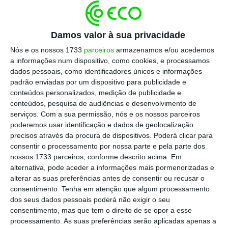
prestações atrasadas
, dos quais 6.000 já têm
os seus processos entregues à Autoridade
Tributária para se proceder à cobrança
Damos valor à sua privacidade
coerciva.
Nós e os nossos 1733
parceiros
armazenamos e/ou acedemos
a informações num dispositivo, como cookies, e processamos
dados pessoais, como identificadores únicos e informações
O jornal explica que há casos de dívidas que
padrão enviadas por um dispositivo para publicidade e
conteúdos personalizados, medição de publicidade e
têm oito anos. A
situação tem-se agravado
conteúdos, pesquisa de audiências e desenvolvimento de
nos últimos anos, devido à pandemia de
serviços.
Com a sua permissão, nós e os nossos parceiros
Covid-19 e mais recentemente devido
ao
poderemos usar identificação e dados de geolocalização
precisos através da procura de dispositivos. Poderá clicar para
impacto do aumento de custo de vida
com a
consentir o processamento por nossa parte e pela parte dos
escalada da inflação e da subida das taxas de
nossos 1733 parceiros, conforme descrito acima. Em
juro.
alternativa, pode aceder a informações mais pormenorizadas e
alterar as suas preferências antes de consentir ou recusar o
consentimento.
Tenha em atenção que algum processamento
dos seus dados pessoais poderá não exigir o seu
3
consentimento, mas que tem o direito de se opor a esse
processamento. As suas preferências serão aplicadas apenas a