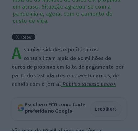
em atraso. Situação agravou-se com a
pandemia e, agora, com o aumento do
custo de vida.
A
s universidades e politécnicos
contabilizam
mais de 60 milhões de
euros de propinas em falta de pagamento
por
parte dos estudantes ou ex-estudantes, de
acordo com o jornal
Público (acesso pago).
Escolha o ECO como fonte
›
Escolher
preferida no Google
São
mais de 50 mil alunos que têm as