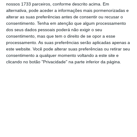
nossos 1733 parceiros, conforme descrito acima. Em
alternativa, pode aceder a informações mais pormenorizadas e
alterar as suas preferências antes de consentir ou recusar o
Em julho,
França voltou a ser o destino com
consentimento.
Tenha em atenção que algum processamento
melhor desempenho – comprou mais 7,5
dos seus dados pessoais poderá não exigir o seu
milhões de euros do que há um ano,
consentimento, mas que tem o direito de se opor a esse
processamento. As suas preferências serão aplicadas apenas a
equivalente a +9% –, seguida da Alemanha
este website. Você pode alterar suas preferências ou retirar seu
(+11%) e da Bélgica (+24%). Pelo contrário,
consentimento a qualquer momento voltando a este site e
contabiliza a associação empresarial do setor
clicando no botão "Privacidade" na parte inferior da página.
(ATP),
foi nos EUA que houve a maior quebra
em valor
(-14%). A Espanha (-3%), que é o
melhor mercado para esta indústria, e a
Suécia (-23%) também encolheram as
compras às fábricas portuguesas.
Evolução mensal das exportações do
têxtil e vestuário