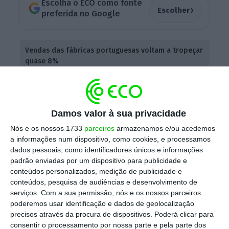
Escolha o ECO como fonte
›
Escolher
preferida no Google
Vendas das fábricas portuguesas voltam a tropeçar
quase 8%
Ler Mais
A melhoria do negócio em julho,
mês em que
Damos valor à sua privacidade
as exportações totais do país recuaram 3,4%
,
Nós e os nossos 1733
parceiros
armazenamos e/ou acedemos
foi
insuficiente para compensar a diminuição
a informações num dispositivo, como cookies, e processamos
das exportações neste setor industrial no
dados pessoais, como identificadores únicos e informações
padrão enviadas por um dispositivo para publicidade e
total
do primeiro semestre de 2023
: registou
conteúdos personalizados, medição de publicidade e
uma perda acumulada de 3% em valor e de
conteúdos, pesquisa de audiências e desenvolvimento de
10% em volume entre janeiro e junho, quando
serviços.
Com a sua permissão, nós e os nossos parceiros
poderemos usar identificação e dados de geolocalização
comparado com o mesmo período do ano
precisos através da procura de dispositivos. Poderá clicar para
passado.
consentir o processamento por nossa parte e pela parte dos