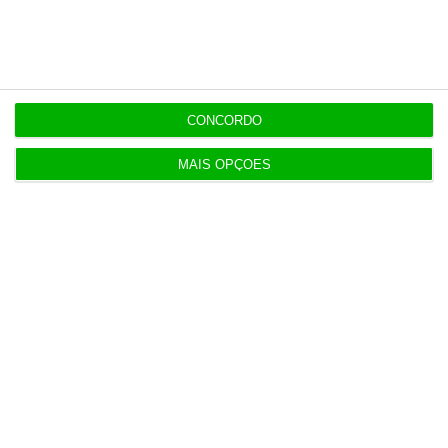
pendurada no futebol europeu”
EXCLUSIVO
7:01
Defined.ai mexe na liderança executiva com duas
saídas
CONCORDO
MAIS OPÇÕES
Populares
Portugal não pode ser apenas passagem
6 Agosto 2026
Espanha prepara programa de mísseis até 6 mil
milhões