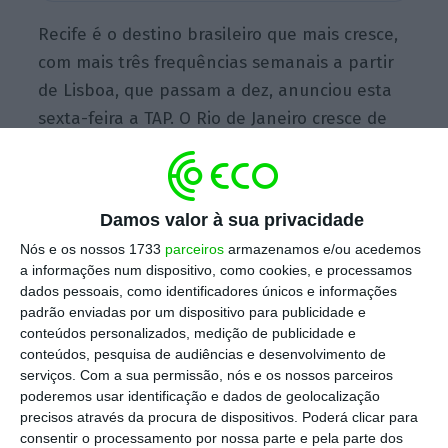
Recife é o destino brasileiro que mais cresce,
com mais três frequências semanais a partir
de Lisboa, que passam a dez, anunciou esta
sexta-feira a TAP. O Rio de Janeiro cresce de
10 para 12 ligações. “São Paulo, Belém,
Brasília, Natal, Maceió, Porto Alegre e
Salvador também terão mais um voo semanal
Damos valor à sua privacidade
de e para Portugal”, informa a transportadora
Nós e os nossos 1733
parceiros
armazenamos e/ou acedemos
em comunicado.
a informações num dispositivo, como cookies, e processamos
dados pessoais, como identificadores únicos e informações
padrão enviadas por um dispositivo para publicidade e
No início de agosto a companhia liderada por
conteúdos personalizados, medição de publicidade e
conteúdos, pesquisa de audiências e desenvolvimento de
Luís Rodrigues revelou que entre janeiro e
serviços.
Com a sua permissão, nós e os nossos parceiros
julho já tinha transportado
mais de um milhão
poderemos usar identificação e dados de geolocalização
de passageiros nas ligações entre Portugal e
precisos através da procura de dispositivos. Poderá clicar para
consentir o processamento por nossa parte e pela parte dos
o Brasil
,
ficando 30% acima dos números do