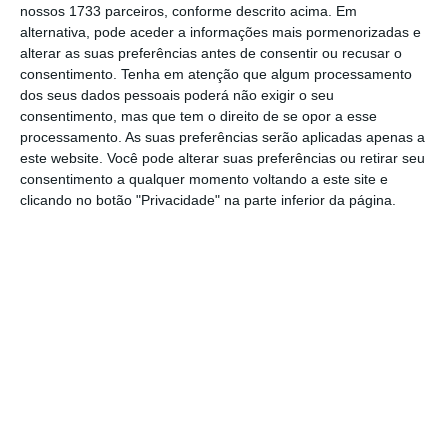
nossos 1733 parceiros, conforme descrito acima. Em
ano passado nas 13 rotas a partir do Porto e
alternativa, pode aceder a informações mais pormenorizadas e
de Lisboa. As rotas para o Brasil têm sido
alterar as suas preferências antes de consentir ou recusar o
consentimento.
Tenha em atenção que algum processamento
destacadas pelos potenciais candidatos à
dos seus dados pessoais poderá não exigir o seu
reprivatização como um dos principais
consentimento, mas que tem o direito de se opor a esse
atrativos a TAP.
processamento. As suas preferências serão aplicadas apenas a
este website. Você pode alterar suas preferências ou retirar seu
consentimento a qualquer momento voltando a este site e
Em África, a companhia aérea portuguesa vai
clicando no botão "Privacidade" na parte inferior da página.
aumentar a operação em Maputo
para quatro
voos semanais, em vez dos atuais três. “
Na
América do Norte, Toronto, no Canadá,
aumentará para 13 voos semanais
, e São
Francisco, na Califórnia, também aumentará
para seis voos semanais no pico do verão,
contra cinco semanais em 2023″, indica o
comunicado.