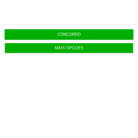
16:48
Das despesas sem fatura a contratos de milhares
na PJ
CONCORDO
MAIS OPÇÕES
Populares
Governo demarca-se da polémica sobre os
subsídios da RTP
6 Agosto 2026
Caso de Luís Neves “atingiu o limite do
admissível”